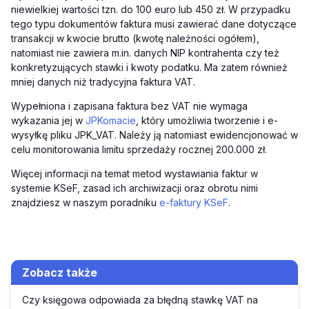
niewielkiej wartości tzn. do 100 euro lub 450 zł. W przypadku
tego typu dokumentów faktura musi zawierać dane dotyczące
transakcji w kwocie brutto (kwotę należności ogółem),
natomiast nie zawiera m.in. danych NIP kontrahenta czy też
konkretyzujących stawki i kwoty podatku. Ma zatem również
mniej danych niż tradycyjna faktura VAT.
Wypełniona i zapisana faktura bez VAT nie wymaga
wykazania jej w
JPKomacie
, który umożliwia tworzenie i e-
wysyłkę pliku JPK_VAT. Należy ją natomiast ewidencjonować w
celu monitorowania limitu sprzedaży rocznej 200.000 zł.
Więcej informacji na temat metod wystawiania faktur w
systemie KSeF, zasad ich archiwizacji oraz obrotu nimi
znajdziesz w naszym poradniku
e-faktury KSeF
.
Zobacz także
Czy księgowa odpowiada za błędną stawkę VAT na