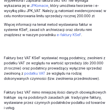
Wypełniona i zapisana faktura bez VAT nie wymaga
wykazania jej w
JPKomacie
, który umożliwia tworzenie i e-
wysyłkę pliku JPK_VAT. Należy ją natomiast ewidencjonować w
celu monitorowania limitu sprzedaży rocznej 200.000 zł.
Więcej informacji na temat metod wystawiania faktur w
systemie KSeF, zasad ich archiwizacji oraz obrotu nimi
znajdziesz w naszym poradniku
e-faktury KSeF
.
Faktury bez VAT KSeF wystawiać mogą podatnicy, zwolnieni z
podatku VAT ze względu na wartość sprzedaży (do 200.000
zł rocznie) oraz podatnicy prowadzący wyłącznie sprzedaż
zwolnioną z
podatku VAT
ze względu na rodzaj
dokonywanych czynności (tzw. zwolnienia przedmiotowe).
Faktury bez VAT mimo mniejszej ilości danych obowiązkowych
traktuje się na podobnych zasadach jak tradycyjne faktury,
wystawiane przez czynnych podatników podatku od towarów
i usług.