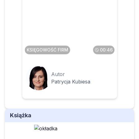
Czy faktura z zagranicy to
zawsze WNT
KSIĘGOWOŚĆ FIRM
00:46
Autor
Patrycja Kubiesa
Książka