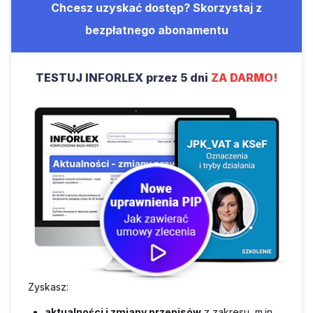
Chcesz uzyskać dostęp? Skorzystaj z
bezpłatnego abonamentu
TESTUJ INFORLEX przez 5 dni
ZA DARMO!
Zyskasz:
aktualności i zmiany przepisów
z zakresu, m.in.