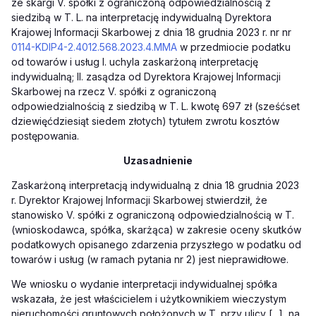
ze skargi V. spółki z ograniczoną odpowiedzialnością z
siedzibą w T. L. na interpretację indywidualną Dyrektora
Krajowej Informacji Skarbowej z dnia 18 grudnia 2023 r. nr nr
0114-KDIP4-2.4012.568.2023.4.MMA
w przedmiocie podatku
od towarów i usług I. uchyla zaskarżoną interpretację
indywidualną; II. zasądza od Dyrektora Krajowej Informacji
Skarbowej na rzecz V. spółki z ograniczoną
odpowiedzialnością z siedzibą w T. L. kwotę 697 zł (sześćset
dziewięćdziesiąt siedem złotych) tytułem zwrotu kosztów
postępowania.
Uzasadnienie
Zaskarżoną interpretacją indywidualną z dnia 18 grudnia 2023
r. Dyrektor Krajowej Informacji Skarbowej stwierdził, że
stanowisko V. spółki z ograniczoną odpowiedzialnością w T.
(wnioskodawca, spółka, skarżąca) w zakresie oceny skutków
podatkowych opisanego zdarzenia przyszłego w podatku od
towarów i usług (w ramach pytania nr 2) jest nieprawidłowe.
We wniosku o wydanie interpretacji indywidualnej spółka
wskazała, że jest właścicielem i użytkownikiem wieczystym
nieruchomości gruntowych położonych w T. przy ulicy [...], na