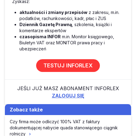
Zyskasz:
aktualności i zmiany przepisów
z zakresu, m.in.
podatków, rachunkowości, kadr, płac i ZUS
Dziennik Gazetę Prawną
, szkolenia, książki i
komentarze ekspertów
czasopisma INFOR
m.in. Monitor księgowego,
Biuletyn VAT oraz MONITOR prawa pracy i
ubezpieczeń
TESTUJ INFORLEX
JEŚLI JUŻ MASZ ABONAMENT INFORLEX
ZALOGUJ SIĘ
Zobacz także
Czy firma może odliczyć 100% VAT z faktury
dokumentującej nabycie quada stanowiącego ciągnik
rolniczy