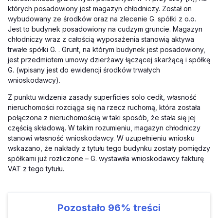
których posadowiony jest magazyn chłodniczy. Został on
wybudowany ze środków oraz na zlecenie G. spółki z o.o.
Jest to budynek posadowiony na cudzym gruncie. Magazyn
chłodniczy wraz z całością wyposażenia stanowią aktywa
trwałe spółki G. . Grunt, na którym budynek jest posadowiony,
jest przedmiotem umowy dzierżawy łączącej skarżącą i spółkę
G. (wpisany jest do ewidencji środków trwałych
wnioskodawcy).
Z punktu widzenia zasady superficies solo cedit, własność
nieruchomości rozciąga się na rzecz ruchomą, która została
połączona z nieruchomością w taki sposób, że stała się jej
częścią składową. W takim rozumieniu, magazyn chłodniczy
stanowi własność wnioskodawcy. W uzupełnieniu wniosku
wskazano, że nakłady z tytułu tego budynku zostały pomiędzy
spółkami już rozliczone – G. wystawiła wnioskodawcy fakturę
VAT z tego tytułu.
Pozostało
96%
treści