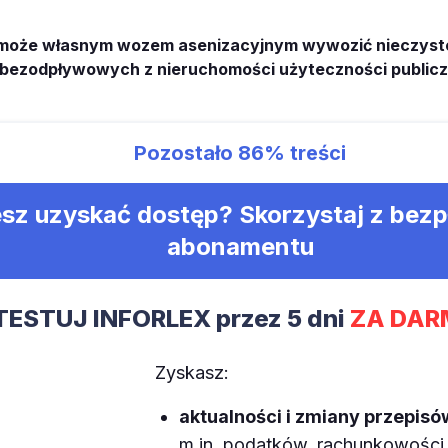
może własnym wozem asenizacyjnym wywozić nieczystoś
 bezodpływowych z nieruchomości użyteczności publicz
Pozostało
86%
treści
sz uzyskać dostęp? Skorzystaj z bez
abonamentu
TESTUJ INFORLEX przez 5 dni
ZA DAR
Zyskasz:
aktualności i zmiany przepisó
m.in. podatków, rachunkowości, 