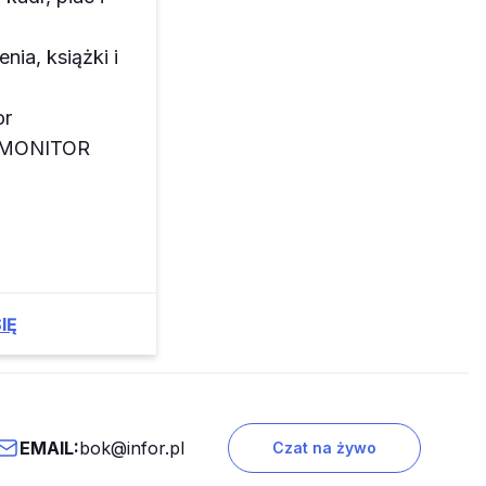
enia, książki i
or
z MONITOR
IĘ
EMAIL:
bok@infor.pl
Czat na żywo