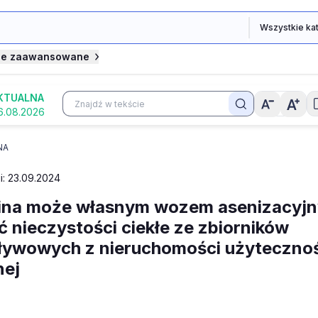
je zaawansowane
KTUALNA
6.08.2026
NA
i: 23.09.2024
ina może własnym wozem asenizacyj
 nieczystości ciekłe ze zbiorników
ływowych z nieruchomości użytecznoś
nej