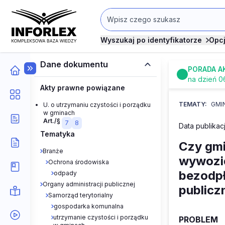
Wyszukaj po identyfikatorze
Opc
Dane dokumentu
PORADA A
na dzień 0
Akty prawne powiązane
TEMATY:
GMI
U. o utrzymaniu czystości i porządku
w gminach
Art./§
7
8
Data publikacj
Tematyka
Czy gm
Branże
wywozić
Ochrona środowiska
bezodp
odpady
Organy administracji publicznej
publicz
Samorząd terytorialny
gospodarka komunalna
utrzymanie czystości i porządku
PROBLEM