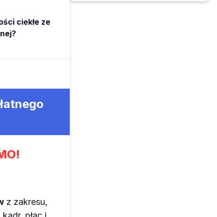
ci ciekłe ze
nej?
płatnego
MO!
w
z zakresu,
kadr, płac i