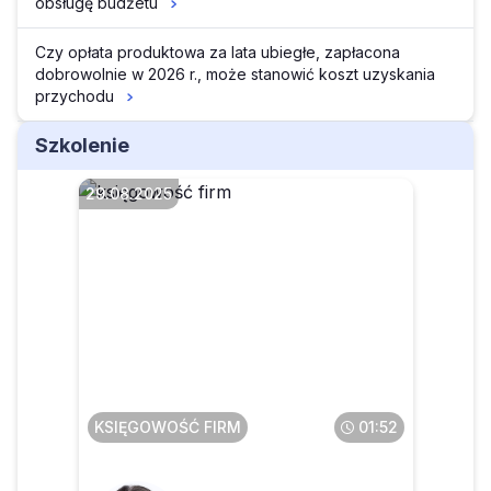
obsługę budżetu
Czy opłata produktowa za lata ubiegłe, zapłacona
dobrowolnie w 2026 r., może stanowić koszt uzyskania
przychodu
Szkolenie
29.08.2025
Jakie ryzyko wiąże się z
niewłaściwą klasyfikacją
inwestycji jako wyrób
gotowy a nie usługa
KSIĘGOWOŚĆ FIRM
01:52