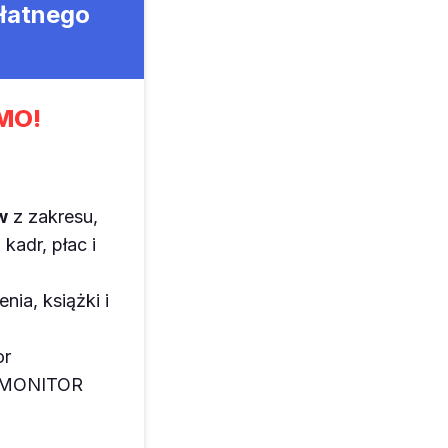
płatnego
MO!
w
z zakresu,
kadr, płac i
enia, książki i
or
z MONITOR