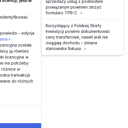
icencji, jeśli w
sprzedaży usług z podmiotem
powiązanym powinien złożyć
formularz TPR-C
zidentyfikować
Korzystający z Polskiej Strefy
Inwestycji powinni dokumentować
dpowiedzi – edycja
ceny transferowe, nawet jeśli nie
ania-i-
osiągają dochodu – zmiana
icencyjna została
stanowiska fiskusa
leży ją również
ki licencyjne w
nie ma potrzeby
a różnice w
rodna transakcja
owane do różnych