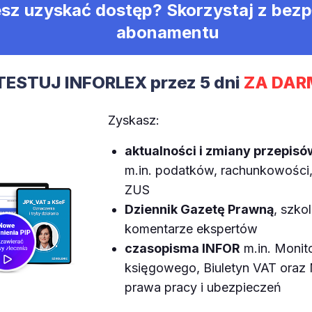
sz uzyskać dostęp? Skorzystaj z bez
abonamentu
TESTUJ INFORLEX przez 5 dni
ZA DAR
Zyskasz:
aktualności i zmiany przepisó
m.in. podatków, rachunkowości, 
ZUS
Dziennik Gazetę Prawną
, szkol
komentarze ekspertów
czasopisma INFOR
m.in. Monit
księgowego, Biuletyn VAT ora
prawa pracy i ubezpieczeń