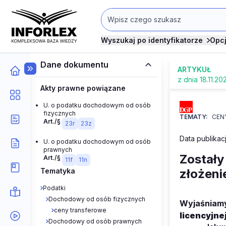
Wyszukaj po identyfikatorze
Opc
Dane dokumentu
ARTYKUŁ
z dnia 18.11.20
Akty prawne powiązane
U. o podatku dochodowym od osób
fizycznych
TEMATY:
CEN
Art./§
23r
23z
Data publikacj
U. o podatku dochodowym od osób
prawnych
Zostały
Art./§
11f
11n
Tematyka
złożeni
Podatki
Dochodowy od osób fizycznych
Wyjaśniamy
ceny transferowe
licencyjne
Dochodowy od osób prawnych