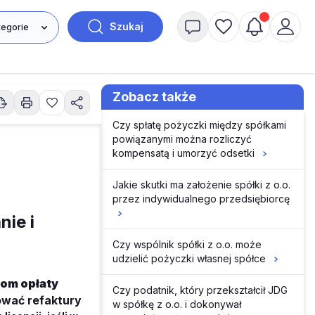
Szukaj
Zobacz także
Czy spłatę pożyczki między spółkami
powiązanymi można rozliczyć
kompensatą i umorzyć odsetki
Jakie skutki ma założenie spółki z o.o.
przez indywidualnego przedsiębiorcę
nie i
Czy wspólnik spółki z o.o. może
udzielić pożyczki własnej spółce
iom opłaty
Czy podatnik, który przekształcił JDG
ować refaktury
w spółkę z o.o. i dokonywał