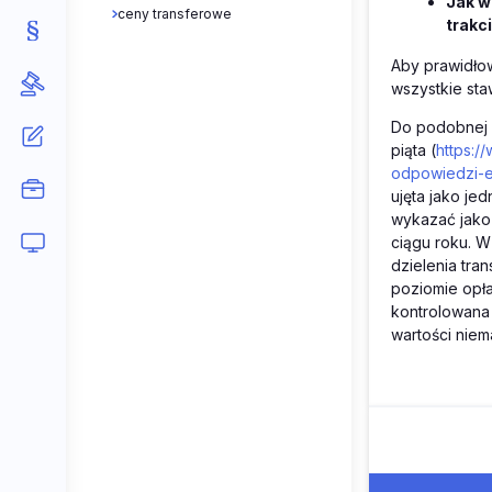
Jak w
ceny transferowe
trakc
Aby prawidło
wszystkie st
Do podobnej s
piąta (
https:/
odpowiedzi-e
ujęta jako je
wykazać jako 
ciągu roku. W
dzielenia tra
poziomie opła
kontrolowana
wartości niem