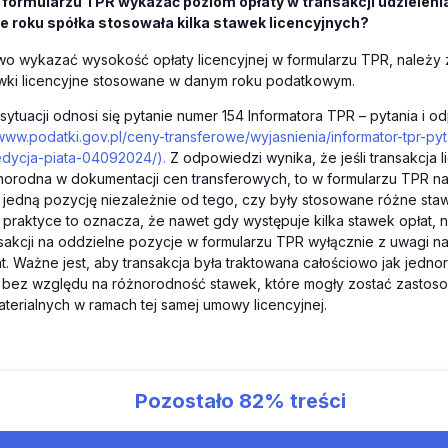
 formularzu TPR wykazać poziom opłaty w transakcji udzielenia l
ie roku spółka stosowała kilka stawek licencyjnych?
wo wykazać wysokość opłaty licencyjnej w formularzu TPR, należy 
awki licencyjne stosowane w danym roku podatkowym.
ytuacji odnosi się pytanie numer 154 Informatora TPR – pytania i o
/www.podatki.gov.pl/ceny-transferowe/wyjasnienia/informator-tpr-pyt
dycja-piata-04092024/).
Z odpowiedzi wynika, że jeśli transakcja l
dnorodna w dokumentacji cen transferowych, to w formularzu TPR na
jedną pozycję niezależnie od tego, czy były stosowane różne staw
 praktyce to oznacza, że nawet gdy występuje kilka stawek opłat, 
nsakcji na oddzielne pozycje w formularzu TPR wyłącznie z uwagi n
t. Ważne jest, aby transakcja była traktowana całościowo jak jedno
 bez względu na różnorodność stawek, które mogły zostać zastos
aterialnych w ramach tej samej umowy licencyjnej.
Pozostało
82%
treści