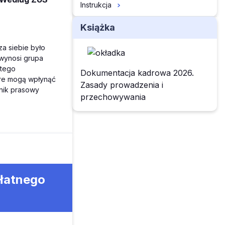
Instrukcja
Książka
za siebie było
 wynosi grupa
atego
Dokumentacja kadrowa 2026.
óre mogą wpłynąć
Zasady prowadzenia i
znik prasowy
przechowywania
płatnego