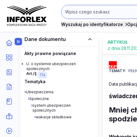
Wyszukaj po identyfikatorze
Opc
Dane dokumentu
ARTYKUŁ
z dnia 28.11.2
Akty prawne powiązane
U. o systemie ubezpieczeń
społecznych
TEMATY:
PEŁ
Art./§
17a
Tematyka
Data publikacj
Ubezpieczenia
świadcze
Społeczne
system ubezpieczeń
Mniej c
społecznych
spodzi
wakacje składkowe
Wpłynęło ju