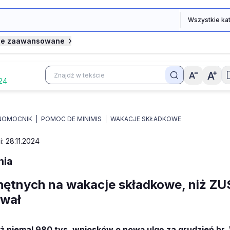
je zaawansowane
024
NOMOCNIK
POMOC DE MINIMIS
WAKACJE SKŁADKOWE
i: 28.11.2024
nia
hętnych na wakacje składkowe, niż ZUS
ewał
ż niemal 980 tys. wniosków o nową ulgę za grudzień br