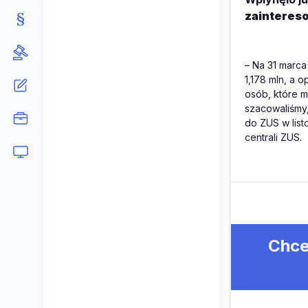
zaintereso
– Na 31 marca
1,178 mln, a 
osób, które 
szacowaliśmy,
do ZUS w list
centrali ZUS.
Chce