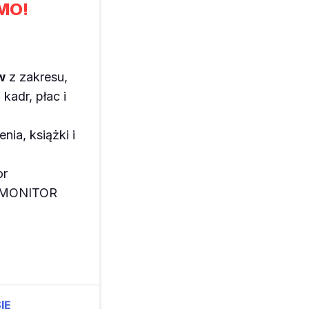
MO!
w
z zakresu,
kadr, płac i
enia, książki i
or
z MONITOR
IĘ