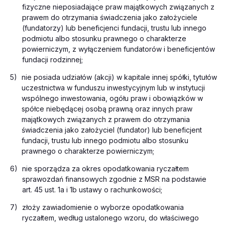
fizyczne nieposiadające praw majątkowych związanych z
prawem do otrzymania świadczenia jako założyciele
(fundatorzy) lub beneficjenci fundacji, trustu lub innego
podmiotu albo stosunku prawnego o charakterze
powierniczym, z wyłączeniem fundatorów i beneficjentów
fundacji rodzinnej;
5)
nie posiada udziałów (akcji) w kapitale innej spółki, tytułów
uczestnictwa w funduszu inwestycyjnym lub w instytucji
wspólnego inwestowania, ogółu praw i obowiązków w
spółce niebędącej osobą prawną oraz innych praw
majątkowych związanych z prawem do otrzymania
świadczenia jako założyciel (fundator) lub beneficjent
fundacji, trustu lub innego podmiotu albo stosunku
prawnego o charakterze powierniczym;
6)
nie sporządza za okres opodatkowania ryczałtem
sprawozdań finansowych zgodnie z MSR na podstawie
art. 45 ust. 1a i 1b ustawy o rachunkowości;
7)
złoży zawiadomienie o wyborze opodatkowania
ryczałtem, według ustalonego wzoru, do właściwego