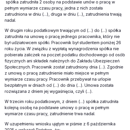
spółka zatrudniła 2 osoby na podstawie umów o pracę w
pełnym wymiarze czasu pracy, jedna z nich została
zatrudniona w dniu (…), druga w dniu (…), zatrudnienia trwają
nadal.
W drugim roku podatkowym trwającym od (…) do (…) spółka
zatrudniła na umowę o pracę jednego pracownika, który nie
był udziałowcem spółki. Pracownik był studentem poniżej 26
roku życia. W związku z wypłatą wynagrodzenia spółka nie
pobierała zaliczek na poczet podatku dochodowego od osób
fizycznych ani składek należnych do Zakładu Ubezpieczeń
Społecznych. Pracownik został zatrudniony dnia (…). Zgodnie
z umową o pracę zatrudnienie miało miejsce w pełnym
wymiarze czasu pracy. Pracownik przebywał na urlopie
bezpłatnym w dniach od (…) do dnia (…). Umowa została
rozwiązana z dniem jej wygaśnięcia, czyli (…).
W trzecim roku podatkowym, z dniem (…) spółka zatrudniła
kolejną osobę na podstawie umowy o pracę w pełnym
wymiarze czasu pracy, zatrudnienie trwa nadal.
W uzupełnieniu wniosku ujętym w piśmie z 6 października
2025 r. wskazali Państwo, że: