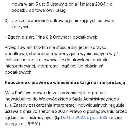
mowa w art. 5 ust. 5 ustawy z dnia 11 marca 2004 r. o
podatku od towarów i usług;
3)
z zastosowaniem środków ograniczających umowne
korzyści.
- Zgodnie z art. 14na § 2 Ordynacji podatkowej:
Przepisów art. 14k-14n nie stosuje się, jeżeli korzyść
podatkowa, stwierdzona w decyzjach wymienionych w § 1,
jest skutkiem zastosowania się do utrwalonej praktyki
interpretacyjnej, interpretacji ogólnej lub objaśnień
podatkowych.
Pouczenie o prawie do wniesienia skargi na interpretację
Mają Państw
o prawo do zaskarżenia tej interpretacji
indywidualnej do Wojewódzkiego Sądu Administracyjnego
(…). Zasady zaskarżania interpretacji indywidualnych reguluje
ustawa z dnia 30 sierpnia 2002 r. Prawo o postępowaniu przed
sądami administracyjnymi (t.j.
Dz.U. z 2024 r. poz. 935
ze zm.;
dalej jako „PPSA”).