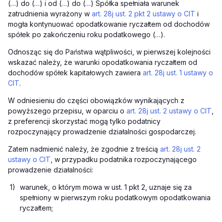
(…) do (…) i od (…) do (…) Spółka spełniała warunek
zatrudnienia wyrażony w
art. 28j ust. 2 pkt 2 ustawy o CIT
i
mogła kontynuować opodatkowanie ryczałtem od dochodów
spółek po zakończeniu roku podatkowego (…).
Odnosząc się do Państwa wątpliwości, w pierwszej kolejności
wskazać należy, że warunki opodatkowania ryczałtem od
dochodów spółek kapitałowych zawiera
art. 28j ust. 1 ustawy o
CIT
.
W odniesieniu do części obowiązków wynikających z
powyższego przepisu, w oparciu o
art. 28j ust. 2 ustawy o CIT
,
z preferencji skorzystać mogą tylko podatnicy
rozpoczynający prowadzenie działalności gospodarczej.
Zatem nadmienić należy, że zgodnie z treścią
art. 28j ust. 2
ustawy o CIT
, w przypadku podatnika rozpoczynającego
prowadzenie działalności:
1)
warunek, o którym mowa w ust. 1 pkt 2, uznaje się za
spełniony w pierwszym roku podatkowym opodatkowania
ryczałtem;