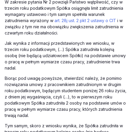
W zakresie pytania Nr 2 powzięli Państwo wątpliwość, czy w
trzecim roku podatkowym Spółka osiągnęła limit zatrudnienia
wymagany ustawowo i tym samym spełniła warunek
zatrudnienia wyrażony w
art. 28j ust. 2 pkt 2 ustawy o CIT
i w
związku z tym nie ma obowiązku zwiększenia zatrudnienia w
czwartym roku działalności.
Jak wynika z informacji przedstawionych we wniosku, w
trzecim roku podatkowym, (…) Spółka zatrudniła kolejną
osobę (nie będącą udziałowcem Spółki) na podstawie umowy
o pracę w pełnym wymiarze czasu pracy, zatrudnienie trwa
nadal.
Biorąc pod uwagę powyższe, stwierdzić należy, że pomimo
rozwiązania umowy z pracownikiem zatrudnionym w drugim
roku podatkowym, będącym studentem poniżej 26 roku życia,
z dniem jej wygaśnięcia, czyli (…), to w pierwszym roku
podatkowym Spółka zatrudniła 2 osoby na podstawie umów o
pracę w pełnym wymiarze czasu pracy, których zatrudnienia
trwają nadal.
Tym samym, skoro z wniosku wynika, że Spółka zatrudniła w
trzecim roku podatkowym kolejną osobę (nie będącą