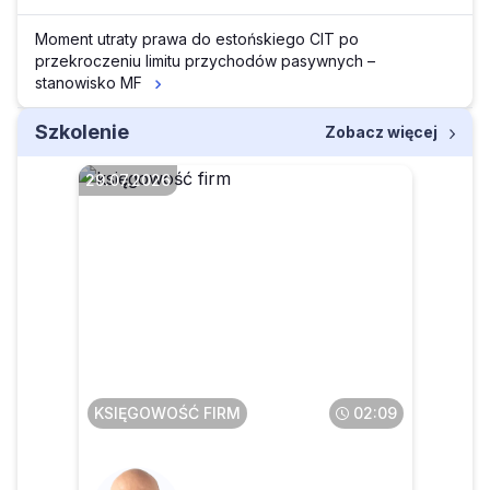
Moment utraty prawa do estońskiego CIT po
przekroczeniu limitu przychodów pasywnych –
stanowisko MF
Szkolenie
Zobacz więcej
29.07.2026
Czego dotyczą
projektowane zmiany w
zakresie sprzedaży
poleasingowych składników
majątku
KSIĘGOWOŚĆ FIRM
02:09