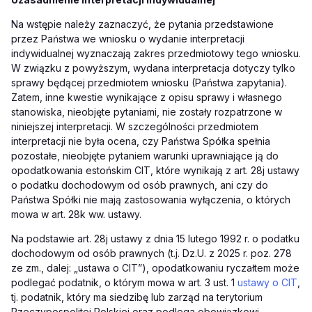
Na wstępie należy zaznaczyć, że pytania przedstawione
przez Państwa we wniosku o wydanie interpretacji
indywidualnej wyznaczają zakres przedmiotowy tego wniosku.
W związku z powyższym, wydana interpretacja dotyczy tylko
sprawy będącej przedmiotem wniosku (Państwa zapytania).
Zatem, inne kwestie wynikające z opisu sprawy i własnego
stanowiska, nieobjęte pytaniami, nie zostały rozpatrzone w
niniejszej interpretacji. W szczególności przedmiotem
interpretacji nie była ocena, czy Państwa Spółka spełnia
pozostałe, nieobjęte pytaniem warunki uprawniające ją do
opodatkowania estońskim CIT, które wynikają z art. 28j ustawy
o podatku dochodowym od osób prawnych, ani czy do
Państwa Spółki nie mają zastosowania wyłączenia, o których
mowa w art. 28k ww. ustawy.
Na podstawie art. 28j ustawy z dnia 15 lutego 1992 r. o podatku
dochodowym od osób prawnych (t.j. Dz.U. z 2025 r. poz. 278
ze zm., dalej: „ustawa o CIT”), opodatkowaniu ryczałtem może
podlegać podatnik, o którym mowa w art. 3 ust. 1
ustawy o CIT
,
tj. podatnik, który ma siedzibę lub zarząd na terytorium
Rzeczypospolitej Polskiej oraz podlega obowiązkowi