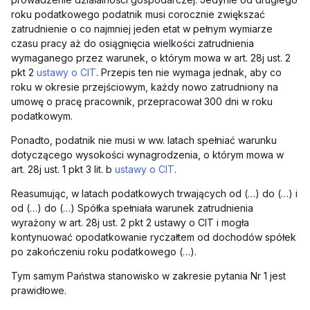
roku podatkowego podatnik musi corocznie zwiększać
zatrudnienie o co najmniej jeden etat w pełnym wymiarze
czasu pracy aż do osiągnięcia wielkości zatrudnienia
wymaganego przez warunek, o którym mowa w art. 28j ust. 2
pkt 2
ustawy o CIT
. Przepis ten nie wymaga jednak, aby co
roku w okresie przejściowym, każdy nowo zatrudniony na
umowę o pracę pracownik, przepracował 300 dni w roku
podatkowym.
Ponadto, podatnik nie musi w ww. latach spełniać warunku
dotyczącego wysokości wynagrodzenia, o którym mowa w
art. 28j ust. 1 pkt 3 lit. b
ustawy o CIT
.
Reasumując, w latach podatkowych trwających od (…) do (…) i
od (…) do (…) Spółka spełniała warunek zatrudnienia
wyrażony w art. 28j ust. 2 pkt 2 ustawy o CIT i mogła
kontynuować opodatkowanie ryczałtem od dochodów spółek
po zakończeniu roku podatkowego (…).
Tym samym Państwa stanowisko w zakresie pytania Nr 1 jest
prawidłowe.