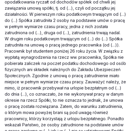
opodatkowania ryczałt od dochodów spółek od chwili jej
zawiązania umową spółki, tj. od (…), czyli od początku jej
działalności. W pierwszym roku podatkowym trwającym od (…)
do (…) Spółka zatrudniła 2 osoby na podstawie umów o pracę
w pełnym wymiarze czasu pracy, jedna z nich została
zatrudniona od (…), druga od (…), zatrudnienia trwają nadal.
W drugim roku podatkowym trwającym od (…) do (…) Spółka
zatrudniła na umowę o pracę jednego pracownika (od (…)).
Pracownik był studentem poniżej 26 roku życia. W związku z
wypłatą wynagrodzenia na rzecz ww. pracownika, Spółka nie
pobierała zaliczek na poczet podatku dochodowego od osób
fizycznych ani składek należnych do Zakładu Ubezpieczeń
Społecznych. Zgodnie z umową o pracę zatrudnienie miało
miejsce w pełnym wymiarze czasu pracy. Zauważyć należy, że
mimo, iż pracownik przebywał na urlopie bezpłatnym od (…)
do dnia (…), co oznaczało, że nie wykonywał pracy w danym
okresie na rzecz Spółki, to nie oznacza to jednak, że umowa
o pracę została rozwiązana. Zatem, do warunku zatrudnienia,
o którym mowa powyżej brani są pod uwagę również
pracownicy, którzy korzystają z urlopu bezpłatnego. Ponadto
wskazali Państwo, że osoby zatrudnione na podstawie umów
o pracę zarówno w (…) jak i w (…) nie są udziałowcami Spółki.