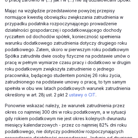
Mając na względzie przedstawione powyżej przepisy
normujące kwestię obowiązku zwiększania zatrudnienia w
przypadku podatnika rozpoczynającego prowadzenie
działalności gospodarczej i opodatkowującego dochody
ryczałtem od dochodów spółek, konieczność spełnienia
warunku dodatkowego zatrudnienia dotyczy drugiego roku
podatkowego. Zatem, skoro w pierwszym roku podatkowym
Spółka zatrudniła dwie osoby fizyczne na podstawie umów o
pracę w pełnym wymiarze czasu pracy i dodatkowo w drugim
roku podatkowym zwiększyła zatrudnienie o jednego
pracownika, będącego studentem poniżej 26 roku życia,
zatrudnionego na podstawie umowy o pracę, to tym samym
spełniła w obu ww. latach podatkowych warunek zatrudnienia
określony w art. 28j ust. 2 pkt 2
ustawy o CIT
.
Ponownie wskazać należy, że warunek zatrudnienia przez
okres co najmniej 300 dni w roku podatkowym, a w sytuacji
gdy rokiem podatkowym nie jest okres kolejnych dwunastu
miesięcy kalendarzowych - przez co najmniej 82% dni roku
podatkowego, nie dotyczy podmiotów rozpoczynających
prowadzenie działalności gospodarczej. Jedynie od drugiego