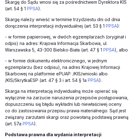
Skargę do Sądu wnosi się za pośrednictwem Dyrektora KIS
(art. 54 § 1
PPSA
).
Skargę należy wnieść w terminie trzydziestu dni od dnia
doręczenia interpretacji indywidualnej (art. 53 § 1
PPSA
):
-
w formie papierowej, w dwóch egzemplarzach (oryginał i
odpis) na adres: Krajowa Informacja Skarbowa, ul.
Warszawska 5, 43-300 Bielsko-Biała (art. 47 § 1
PPSA
), albo
-
w formie dokumentu elektronicznego, w jednym
egzemplarzu (bez odpisu), na adres Krajowej Informacji
Skarbowej na platformie ePUAP: /KIS/wnioski albo
/KIS/SkrytkaESP (art. 47 § 3 i art. 54 § 1a
PPSA
).
Skarga na interpretację indywidualną może opierać się
wyłącznie na zarzucie naruszenia przepisów postępowania,
dopuszczeniu się błędu wykładni lub niewłaściwej oceny
co do zastosowania przepisu prawa materialnego. Sąd jest
związany zarzutami skargi oraz powołaną podstawą prawną
(art. 57a
PPSA
).
Podstawa prawna dla wydania interpretacji