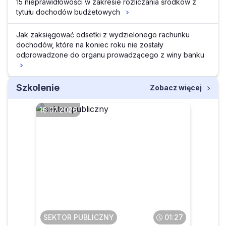
15 nieprawidłowości w zakresie rozliczania środków z
tytułu dochodów budżetowych
Jak zaksięgować odsetki z wydzielonego rachunku
dochodów, które na koniec roku nie zostały
odprowadzone do organu prowadzącego z winy banku
Szkolenie
Zobacz więcej
16.07.2026
Czy pomoc dydaktyczna
będzie klasyfikowana w §
777 bez względu na kwotę
SEKTOR PUBLICZNY
01:27