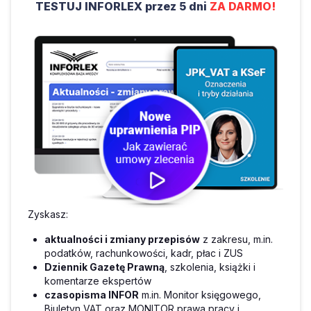
TESTUJ INFORLEX przez 5 dni
ZA DARMO!
Zyskasz:
aktualności i zmiany przepisów
z zakresu, m.in.
podatków, rachunkowości, kadr, płac i ZUS
Dziennik Gazetę Prawną
, szkolenia, książki i
komentarze ekspertów
czasopisma INFOR
m.in. Monitor księgowego,
Biuletyn VAT oraz MONITOR prawa pracy i