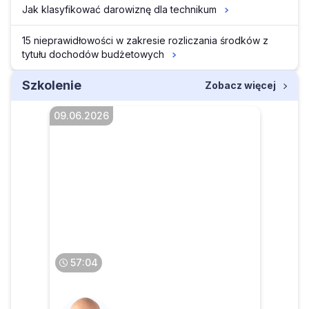
Jak klasyfikować darowiznę dla technikum
15 nieprawidłowości w zakresie rozliczania środków z
tytułu dochodów budżetowych
Szkolenie
Zobacz więcej
09.06.2026
Kawa z INFORLEX. AI w
księgowości i w biurach
rachunkowych
57:04