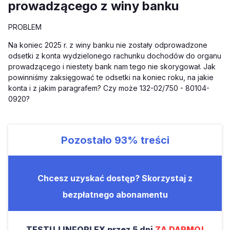
prowadzącego z winy banku
PROBLEM
Na koniec 2025 r. z winy banku nie zostały odprowadzone
odsetki z konta wydzielonego rachunku dochodów do organu
prowadzącego i niestety bank nam tego nie skorygował. Jak
powinniśmy zaksięgować te odsetki na koniec roku, na jakie
konta i z jakim paragrafem? Czy może 132-02/750 - 80104-
0920?
Pozostało
93%
treści
Chcesz uzyskać dostęp? Skorzystaj z
bezpłatnego abonamentu
TESTUJ INFORLEX przez 5 dni
ZA DARMO!