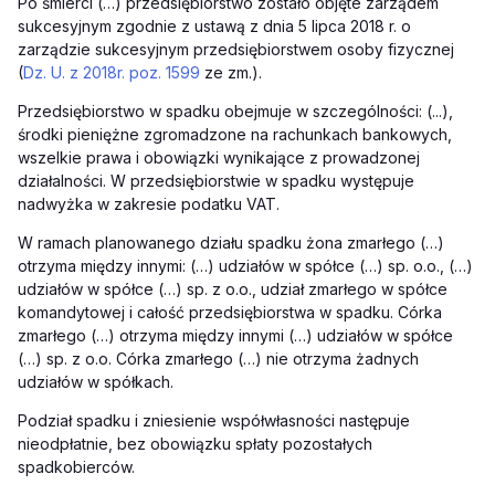
Po śmierci (…) przedsiębiorstwo zostało objęte zarządem
sukcesyjnym zgodnie z ustawą z dnia 5 lipca 2018 r. o
zarządzie sukcesyjnym przedsiębiorstwem osoby fizycznej
(
Dz. U. z 2018r. poz. 1599
ze zm.).
Przedsiębiorstwo w spadku obejmuje w szczególności: (...),
środki pieniężne zgromadzone na rachunkach bankowych,
wszelkie prawa i obowiązki wynikające z prowadzonej
działalności. W przedsiębiorstwie w spadku występuje
nadwyżka w zakresie podatku VAT.
W ramach planowanego działu spadku żona zmarłego (…)
otrzyma między innymi: (…) udziałów w spółce (…) sp. o.o., (…)
udziałów w spółce (…) sp. z o.o., udział zmarłego w spółce
komandytowej i całość przedsiębiorstwa w spadku. Córka
zmarłego (…) otrzyma między innymi (…) udziałów w spółce
(…) sp. z o.o. Córka zmarłego (…) nie otrzyma żadnych
udziałów w spółkach.
Podział spadku i zniesienie współwłasności następuje
nieodpłatnie, bez obowiązku spłaty pozostałych
spadkobierców.