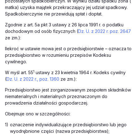
pozostałych spadkobierczyń. W wyniku działu spadku żona (
matka) uzyska majątek przekraczający jej udział spadkowy.
Spadkobierczynie nie przewidują spłat i dopłat.
Zgodnie z art. 5a pkt 3 ustawy z 26 lipca 1991 r. o podatku
dochodowym od osób fizycznych (
Dz. U. z 2022 r. poz. 2647
ze zm.):
Ilekroć w ustawie mowa jest o przedsiębiorstwie – oznacza to
przedsiębiorstwo w rozumieniu przepisów Kodeksu
cywilnego.
1
W myśl art. 55
ustawy z 23 kwietnia 1964 r. Kodeks cywilny
(
Dz. U. z 2022 r., poz. 1360
ze zm.):
Przedsiębiorstwo jest zorganizowanym zespołem składników
niematerialnych i materialnych przeznaczonym do
prowadzenia działalności gospodarczej.
Obejmuje ono w szczególności:
1)
oznaczenie indywidualizujące przedsiębiorstwo lub jego
wyodrębnione części (nazwa przedsiębiorstwa);