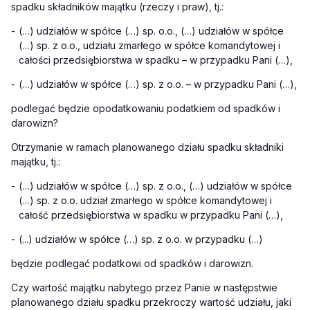
spadku składników majątku (rzeczy i praw), tj.:
-
(…)
udziałów w spółce
(…)
sp. o.o.,
(…)
udziałów w spółce
(…)
sp. z o.o., udziału zmarłego w spółce komandytowej i
całości przedsiębiorstwa w spadku – w przypadku Pani
(…)
,
-
(…)
udziałów w spółce
(…)
sp. z o.o. – w przypadku Pani
(…)
,
podlegać będzie opodatkowaniu podatkiem od spadków i
darowizn?
Otrzymanie w ramach planowanego działu spadku składniki
majątku, tj.:
-
(…)
udziałów w spółce
(…)
sp. z o.o.,
(…)
udziałów w spółce
(…)
sp. z o.o. udział zmarłego w spółce komandytowej i
całość przedsiębiorstwa w spadku w przypadku Pani
(…)
,
-
(...) udziałów w spółce
(…)
sp. z o.o. w przypadku
(…)
będzie podlegać podatkowi od spadków i darowizn.
Czy wartość majątku nabytego przez Panie w następstwie
planowanego działu spadku przekroczy wartość udziału, jaki