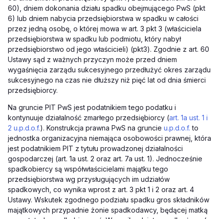
60), dniem dokonania działu spadku obejmującego PwS (pkt
6) lub dniem nabycia przedsiębiorstwa w spadku w całości
przez jedną osobę, o której mowa w art. 3 pkt 3 (właściciela
przedsiębiorstwa w spadku lub podmiotu, który nabył
przedsiębiorstwo od jego właścicieli) (pkt3). Zgodnie z art. 60
Ustawy sąd z ważnych przyczyn może przed dniem
wygaśnięcia zarządu sukcesyjnego przedłużyć okres zarządu
sukcesyjnego na czas nie dłuższy niż pięć lat od dnia śmierci
przedsiębiorcy.
Na gruncie PIT PwS jest podatnikiem tego podatku i
kontynuuje działalność zmarłego przedsiębiorcy (
art. 1a ust. 1 i
2 u.p.d.o.f.
). Konstrukcja prawna PwS na gruncie
u.p.d.o.f.
to
jednostka organizacyjna niemająca osobowości prawnej, która
jest podatnikiem PIT z tytułu prowadzonej działalności
gospodarczej (art. 1a ust. 2 oraz art. 7a ust. 1). Jednocześnie
spadkobiercy są współwłaścicielami majątku tego
przedsiębiorstwa wg przysługujących im udziałów
spadkowych, co wynika wprost z art. 3 pkt 1 i 2 oraz art. 4
Ustawy. Wskutek zgodnego podziału spadku gros składników
majątkowych przypadnie żonie spadkodawcy, będącej matką