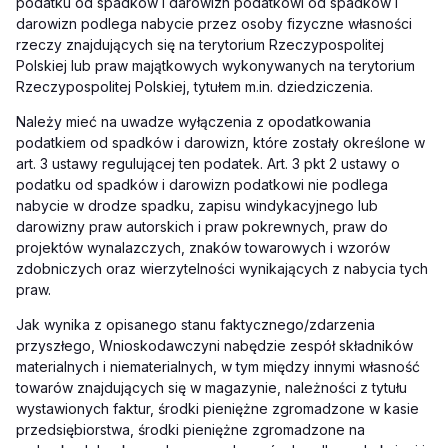
podatku od spadków i darowizn podatkowi od spadków i
darowizn podlega nabycie przez osoby fizyczne własności
rzeczy znajdujących się na terytorium Rzeczypospolitej
Polskiej lub praw majątkowych wykonywanych na terytorium
Rzeczypospolitej Polskiej, tytułem m.in. dziedziczenia.
Należy mieć na uwadze wyłączenia z opodatkowania
podatkiem od spadków i darowizn, które zostały określone w
art. 3 ustawy regulującej ten podatek. Art. 3 pkt 2 ustawy o
podatku od spadków i darowizn podatkowi nie podlega
nabycie w drodze spadku, zapisu windykacyjnego lub
darowizny praw autorskich i praw pokrewnych, praw do
projektów wynalazczych, znaków towarowych i wzorów
zdobniczych oraz wierzytelności wynikających z nabycia tych
praw.
Jak wynika z opisanego stanu faktycznego/zdarzenia
przyszłego, Wnioskodawczyni nabędzie zespół składników
materialnych i niematerialnych, w tym między innymi własność
towarów znajdujących się w magazynie, należności z tytułu
wystawionych faktur, środki pieniężne zgromadzone w kasie
przedsiębiorstwa, środki pieniężne zgromadzone na