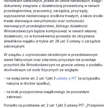
rachunkach bankowych, prawa do umów handlowych, księgi i
dokumenty związane z działalnością prowadzoną w ramach
przedsiębiorstwa, pracownicy, narzędzia, przyrządy,
wyposażenie niestanowiące środków trwałych, a także środki
trwałe stanowiące nieruchomości oraz ruchomości
stanowiących przedsiębiorstwo, którego działalność
Wnioskodawczyni będzie kontynuować w ramach własnej
działalności, co w konsekwencji prowadzi do otrzymania
składników majątku w trybie art. 28 ust. 2 ustawy o zarządzie
sukcesyjnym.
W związku z czynnościami określonymi w przedstawionym
stanie faktycznym oraz zdarzeniu przyszłym nie powstaje
przychód dla Wnioskodawczyni na gruncie ustawy o podatku
dochodowym od osób fizycznych ze względu:
-
na wyłączenie art. 2 ust. 1 pkt 3
ustawy o PIT
(w przypadku
nabycia w drodze spadku),
-
na brak przysporzenia majątkowego (w pozostałym
zakresie).
Ponadto na podstawie art. 2 ust. 1 pkt 3 ustawy PIT: „Przepisów