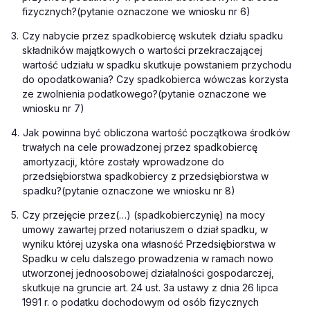
fizycznych?
(pytanie oznaczone we wniosku nr 6)
3.
Czy nabycie przez spadkobiercę wskutek działu spadku
składników majątkowych o wartości przekraczającej
wartość udziału w spadku skutkuje powstaniem przychodu
do opodatkowania? Czy spadkobierca wówczas korzysta
ze zwolnienia podatkowego?
(pytanie oznaczone we
wniosku nr 7)
4.
Jak powinna być obliczona wartość początkowa środków
trwałych na cele prowadzonej przez spadkobiercę
amortyzacji, które zostały wprowadzone do
przedsiębiorstwa spadkobiercy z przedsiębiorstwa w
spadku?
(pytanie oznaczone we wniosku nr 8)
5.
Czy przejęcie przez
(…)
(spadkobierczynię) na mocy
umowy zawartej przed notariuszem o dział spadku, w
wyniku której uzyska ona własność Przedsiębiorstwa w
Spadku w celu dalszego prowadzenia w ramach nowo
utworzonej jednoosobowej działalności gospodarczej,
skutkuje na gruncie art. 24 ust. 3a ustawy z dnia 26 lipca
1991 r. o podatku dochodowym od osób fizycznych