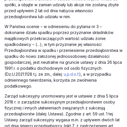
spółki, a objęte w zamian udziały lub akcje nie zostaną zbyte
przed upływem 2 lat od dnia nabycia własności
przedsiębiorstwa lub udziału w nim.
W Państwa ocenie – w odniesieniu do pytania nr 3 –
dokonanie działu spadku poprzez przyznanie składników
majątkowych przekraczających wartość udziału żonie
spadkodawcy –
(…)
, w tym przyznanie jej własności
Przedsiębiorstwa w spadku i przeniesienie przedsiębiorstwa w
spadku do nowo założonej jednoosobowej działalności
gospodarczej, jest neutralne na gruncie ustawy z dnia 26 lipca
1991 r. o podatku dochodowym od osób fizycznych
(Dz.U.2021.1128 t.j. ze zm., dalej:
u.p.d.o.f.
), a w przypadku
odmiennego twierdzenia, korzysta ze zwolnienia
podatkowego.
Zarząd sukcesyjny unormowany jest w ustawie z dnia 5 lipca
2018 r. o zarządzie sukcesyjnym przedsiębiorstwem osoby
fizycznej i innych ułatwieniach związanych z sukcesją
przedsiębiorstw (dalej: Ustawa). Zgodnie z art. 59 ust. 1 tej
Ustawy zarząd sukcesyjny wygasa m.in. z upływem dwóch lat
od dnia śmierci przedsiębiorcy (pkt 7, z zastrzeżeniem art.