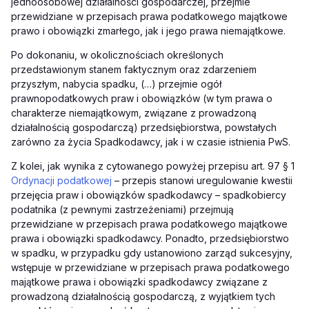
jednoosobowej działalności gospodarczej, przejmie
przewidziane w przepisach prawa podatkowego majątkowe
prawo i obowiązki zmarłego, jak i jego prawa niemajątkowe.
Po dokonaniu, w okolicznościach określonych
przedstawionym stanem faktycznym oraz zdarzeniem
przyszłym, nabycia spadku,
(…)
przejmie ogół
prawnopodatkowych praw i obowiązków (w tym prawa o
charakterze niemajątkowym, związane z prowadzoną
działalnością gospodarczą) przedsiębiorstwa, powstałych
zarówno za życia Spadkodawcy, jak i w czasie istnienia PwS.
Z kolei, jak wynika z cytowanego powyżej przepisu art. 97 § 1
Ordynacji podatkowej
– przepis stanowi uregulowanie kwestii
przejęcia praw i obowiązków spadkodawcy – spadkobiercy
podatnika (z pewnymi zastrzeżeniami) przejmują
przewidziane w przepisach prawa podatkowego majątkowe
prawa i obowiązki spadkodawcy. Ponadto, przedsiębiorstwo
w spadku, w przypadku gdy ustanowiono zarząd sukcesyjny,
wstępuje w przewidziane w przepisach prawa podatkowego
majątkowe prawa i obowiązki spadkodawcy związane z
prowadzoną działalnością gospodarczą, z wyjątkiem tych