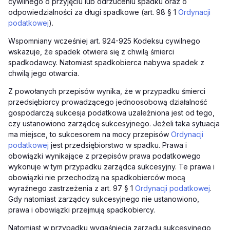
cywilnego o przyjęciu lub odrzuceniu spadku oraz o
odpowiedzialności za długi spadkowe (art. 98 § 1
Ordynacji
podatkowej
).
Wspomniany wcześniej art. 924-925 Kodeksu cywilnego
wskazuje, że spadek otwiera się z chwilą śmierci
spadkodawcy. Natomiast spadkobierca nabywa spadek z
chwilą jego otwarcia.
Z powołanych przepisów wynika, że w przypadku śmierci
przedsiębiorcy prowadzącego jednoosobową działalność
gospodarczą sukcesja podatkowa uzależniona jest od tego,
czy ustanowiono zarządcę sukcesyjnego. Jeżeli taka sytuacja
ma miejsce, to sukcesorem na mocy przepisów
Ordynacji
podatkowej
jest przedsiębiorstwo w spadku. Prawa i
obowiązki wynikające z przepisów prawa podatkowego
wykonuje w tym przypadku zarządca sukcesyjny. Te prawa i
obowiązki nie przechodzą na spadkobierców mocą
wyraźnego zastrzeżenia z art. 97 § 1
Ordynacji podatkowej
.
Gdy natomiast zarządcy sukcesyjnego nie ustanowiono,
prawa i obowiązki przejmują spadkobiercy.
Natomiast w przypadku wygaśnięcia zarządu sukcesyjnego