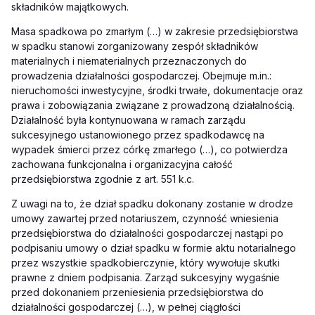
składników majątkowych.
Masa spadkowa po zmarłym (…) w zakresie przedsiębiorstwa
w spadku stanowi zorganizowany zespół składników
materialnych i niematerialnych przeznaczonych do
prowadzenia działalności gospodarczej. Obejmuje m.in.:
nieruchomości inwestycyjne, środki trwałe, dokumentacje oraz
prawa i zobowiązania związane z prowadzoną działalnością.
Działalność była kontynuowana w ramach zarządu
sukcesyjnego ustanowionego przez spadkodawcę na
wypadek śmierci przez córkę zmarłego (…), co potwierdza
zachowana funkcjonalna i organizacyjna całość
przedsiębiorstwa zgodnie z art. 551 k.c.
Z uwagi na to, że dział spadku dokonany zostanie w drodze
umowy zawartej przed notariuszem, czynność wniesienia
przedsiębiorstwa do działalności gospodarczej nastąpi po
podpisaniu umowy o dział spadku w formie aktu notarialnego
przez wszystkie spadkobierczynie, który wywołuje skutki
prawne z dniem podpisania. Zarząd sukcesyjny wygaśnie
przed dokonaniem przeniesienia przedsiębiorstwa do
działalności gospodarczej (…), w pełnej ciągłości