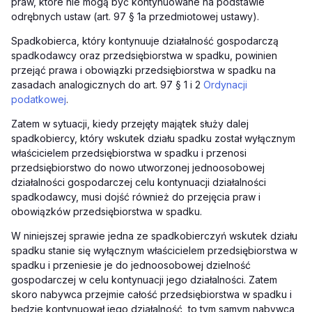
praw, które nie mogą być kontynuowane na podstawie
odrębnych ustaw (art. 97 § 1a przedmiotowej ustawy).
Spadkobierca, który kontynuuje działalność gospodarczą
spadkodawcy oraz przedsiębiorstwa w spadku, powinien
przejąć prawa i obowiązki przedsiębiorstwa w spadku na
zasadach analogicznych do art. 97 § 1 i 2
Ordynacji
podatkowej
.
Zatem w sytuacji, kiedy przejęty majątek służy dalej
spadkobiercy, który wskutek działu spadku został wyłącznym
właścicielem przedsiębiorstwa w spadku i przenosi
przedsiębiorstwo do nowo utworzonej jednoosobowej
działalności gospodarczej celu kontynuacji działalności
spadkodawcy, musi dojść również do przejęcia praw i
obowiązków przedsiębiorstwa w spadku.
W niniejszej sprawie jedna ze spadkobierczyń wskutek działu
spadku stanie się wyłącznym właścicielem przedsiębiorstwa w
spadku i przeniesie je do jednoosobowej dzielność
gospodarczej w celu kontynuacji jego działalności. Zatem
skoro nabywca przejmie całość przedsiębiorstwa w spadku i
będzie kontynuował jego działalność, to tym samym nabywca