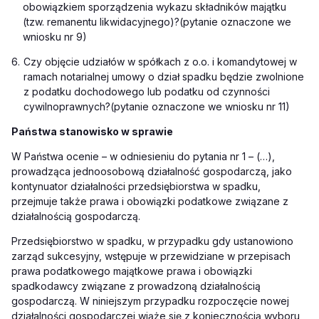
obowiązkiem sporządzenia wykazu składników majątku
(tzw. remanentu likwidacyjnego)?
(pytanie oznaczone we
wniosku nr 9)
6.
Czy objęcie udziałów w spółkach z o.o. i komandytowej w
ramach notarialnej umowy o dział spadku będzie zwolnione
z podatku dochodowego lub podatku od czynności
cywilnoprawnych?
(pytanie oznaczone we wniosku nr 11)
Państwa stanowisko w sprawie
W Państwa ocenie – w odniesieniu do pytania nr 1 –
(…)
,
prowadząca jednoosobową działalność gospodarczą, jako
kontynuator działalności przedsiębiorstwa w spadku,
przejmuje także prawa i obowiązki podatkowe związane z
działalnością gospodarczą.
Przedsiębiorstwo w spadku, w przypadku gdy ustanowiono
zarząd sukcesyjny, wstępuje w przewidziane w przepisach
prawa podatkowego majątkowe prawa i obowiązki
spadkodawcy związane z prowadzoną działalnością
gospodarczą. W niniejszym przypadku rozpoczęcie nowej
działalności gospodarczej wiąże się z koniecznością wyboru