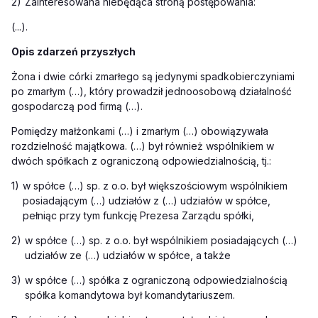
2)
Zainteresowana niebędąca stroną postępowania:
(...).
Opis zdarzeń przyszłych
Żona i dwie córki zmarłego są jedynymi spadkobierczyniami
po zmarłym (…), który prowadził jednoosobową działalność
gospodarczą pod firmą (…).
Pomiędzy małżonkami (…) i zmarłym (…) obowiązywała
rozdzielność majątkowa. (…) był również wspólnikiem w
dwóch spółkach z ograniczoną odpowiedzialnością, tj.:
1)
w spółce (…) sp. z o.o. był większościowym wspólnikiem
posiadającym (…) udziałów z (…) udziałów w spółce,
pełniąc przy tym funkcję Prezesa Zarządu spółki,
2)
w spółce (…) sp. z o.o. był wspólnikiem posiadających (…)
udziałów ze (…) udziałów w spółce, a także
3)
w spółce (…) spółka z ograniczoną odpowiedzialnością
spółka komandytowa był komandytariuszem.