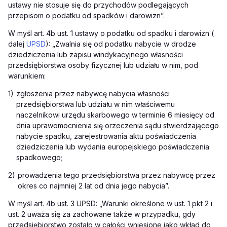
ustawy nie stosuje się do przychodów podlegających
przepisom o podatku od spadków i darowizn”.
W myśl art. 4b ust. 1 ustawy o podatku od spadku i darowizn (
dalej
UPSD
): „Zwalnia się od podatku nabycie w drodze
dziedziczenia lub zapisu windykacyjnego własności
przedsiębiorstwa osoby fizycznej lub udziału w nim, pod
warunkiem:
1)
zgłoszenia przez nabywcę nabycia własności
przedsiębiorstwa lub udziału w nim właściwemu
naczelnikowi urzędu skarbowego w terminie 6 miesięcy od
dnia uprawomocnienia się orzeczenia sądu stwierdzającego
nabycie spadku, zarejestrowania aktu poświadczenia
dziedziczenia lub wydania europejskiego poświadczenia
spadkowego;
2)
prowadzenia tego przedsiębiorstwa przez nabywcę przez
okres co najmniej 2 lat od dnia jego nabycia”.
W myśl art. 4b ust. 3 UPSD: „Warunki określone w ust. 1 pkt 2 i
ust. 2 uważa się za zachowane także w przypadku, gdy
przedsiębiorstwo zostało w całości wniesione jako wkład do