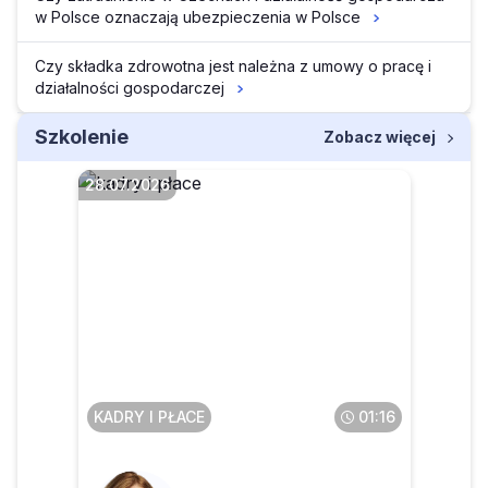
w Polsce oznaczają ubezpieczenia w Polsce
Czy składka zdrowotna jest należna z umowy o pracę i
działalności gospodarczej
Szkolenie
Zobacz więcej
28.07.2026
Czy obowiązek poufności
obowiązuje pracownika
także po zakończeniu
zatrudnienia
KADRY I PŁACE
01:16