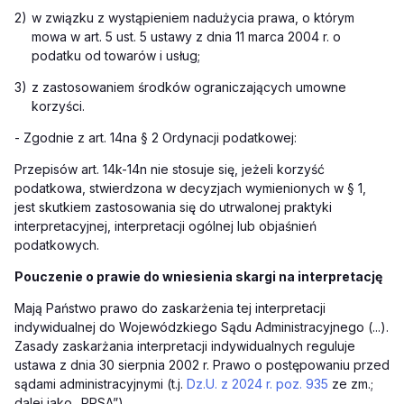
2)
w związku z wystąpieniem nadużycia prawa, o którym
mowa w art. 5 ust. 5 ustawy z dnia 11 marca 2004 r. o
podatku od towarów i usług;
3)
z zastosowaniem środków ograniczających umowne
korzyści.
-
Zgodnie z art. 14na § 2 Ordynacji podatkowej:
Przepisów art. 14k-14n nie stosuje się, jeżeli korzyść
podatkowa, stwierdzona w decyzjach wymienionych w § 1,
jest skutkiem zastosowania się do utrwalonej praktyki
interpretacyjnej, interpretacji ogólnej lub objaśnień
podatkowych.
Pouczenie o prawie do wniesienia skargi na interpretację
Mają Państwo prawo do zaskarżenia tej interpretacji
indywidualnej do Wojewódzkiego Sądu Administracyjnego (...).
Zasady zaskarżania interpretacji indywidualnych reguluje
ustawa z dnia 30 sierpnia 2002 r. Prawo o postępowaniu przed
sądami administracyjnymi (t.j.
Dz.U. z 2024 r. poz. 935
ze zm.;
dalej jako „PPSA”).