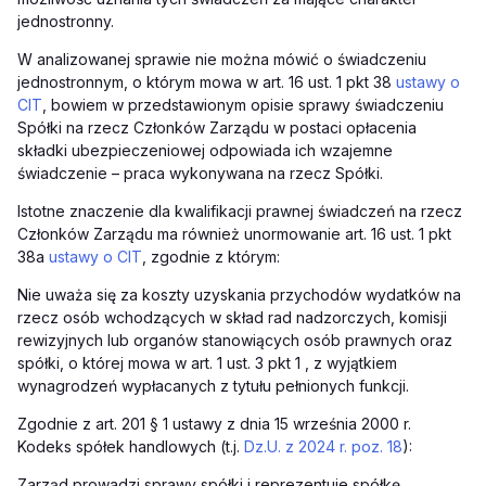
jednostronny.
W analizowanej sprawie nie można mówić o świadczeniu
jednostronnym, o którym mowa w art. 16 ust. 1 pkt 38
ustawy o
CIT
, bowiem w przedstawionym opisie sprawy świadczeniu
Spółki na rzecz Członków Zarządu w postaci opłacenia
składki ubezpieczeniowej odpowiada ich wzajemne
świadczenie – praca wykonywana na rzecz Spółki.
Istotne znaczenie dla kwalifikacji prawnej świadczeń na rzecz
Członków Zarządu ma również unormowanie art. 16 ust. 1 pkt
38a
ustawy o CIT
, zgodnie z którym:
Nie uważa się za koszty uzyskania przychodów wydatków na
rzecz osób wchodzących w skład rad nadzorczych, komisji
rewizyjnych lub organów stanowiących osób prawnych oraz
spółki, o której mowa w art. 1 ust. 3 pkt 1 , z wyjątkiem
wynagrodzeń wypłacanych z tytułu pełnionych funkcji.
Zgodnie z art. 201 § 1 ustawy z dnia 15 września 2000 r.
Kodeks spółek handlowych (t.j.
Dz.U. z 2024 r. poz. 18
):
Zarząd prowadzi sprawy spółki i reprezentuje spółkę.