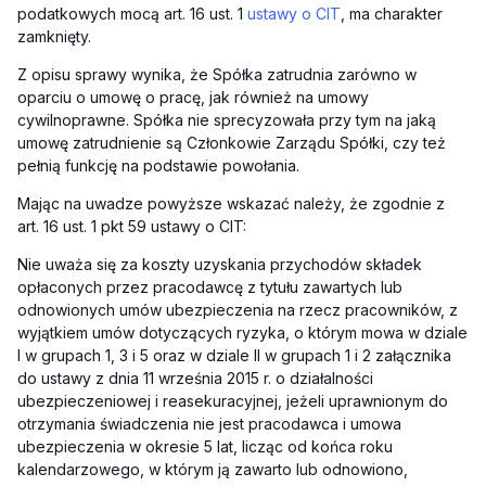
podatkowych mocą art. 16 ust. 1
ustawy o CIT
, ma charakter
zamknięty.
Z opisu sprawy wynika, że Spółka zatrudnia zarówno w
oparciu o umowę o pracę, jak również na umowy
cywilnoprawne. Spółka nie sprecyzowała przy tym na jaką
umowę zatrudnienie są Członkowie Zarządu Spółki, czy też
pełnią funkcję na podstawie powołania.
Mając na uwadze powyższe wskazać należy, że zgodnie z
art. 16 ust. 1 pkt 59 ustawy o CIT:
Nie uważa się za koszty uzyskania przychodów składek
opłaconych przez pracodawcę z tytułu zawartych lub
odnowionych umów ubezpieczenia na rzecz pracowników, z
wyjątkiem umów dotyczących ryzyka, o którym mowa w dziale
I w grupach 1, 3 i 5 oraz w dziale II w grupach 1 i 2 załącznika
do ustawy z dnia 11 września 2015 r. o działalności
ubezpieczeniowej i reasekuracyjnej, jeżeli uprawnionym do
otrzymania świadczenia nie jest pracodawca i umowa
ubezpieczenia w okresie 5 lat, licząc od końca roku
kalendarzowego, w którym ją zawarto lub odnowiono,