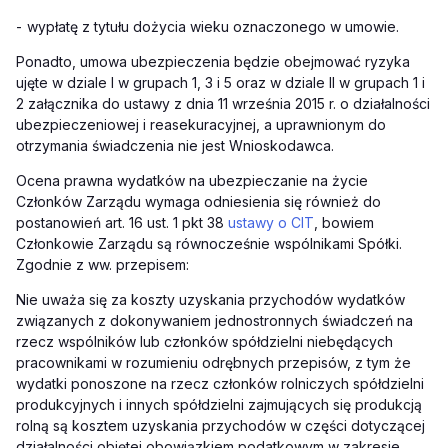
-
wypłatę z tytułu dożycia wieku oznaczonego w umowie.
Ponadto, umowa ubezpieczenia będzie obejmować ryzyka
ujęte w dziale I w grupach 1, 3 i 5 oraz w dziale II w grupach 1 i
2 załącznika do ustawy z dnia 11 września 2015 r. o działalności
ubezpieczeniowej i reasekuracyjnej, a uprawnionym do
otrzymania świadczenia nie jest Wnioskodawca.
Ocena prawna wydatków na ubezpieczanie na życie
Członków Zarządu wymaga odniesienia się również do
postanowień art. 16 ust. 1 pkt 38
ustawy o CIT
, bowiem
Członkowie Zarządu są równocześnie wspólnikami Spółki.
Zgodnie z ww. przepisem:
Nie uważa się za koszty uzyskania przychodów wydatków
związanych z dokonywaniem jednostronnych świadczeń na
rzecz wspólników lub członków spółdzielni niebędących
pracownikami w rozumieniu odrębnych przepisów, z tym że
wydatki ponoszone na rzecz członków rolniczych spółdzielni
produkcyjnych i innych spółdzielni zajmujących się produkcją
rolną są kosztem uzyskania przychodów w części dotyczącej
działalności objętej obowiązkiem podatkowym w zakresie