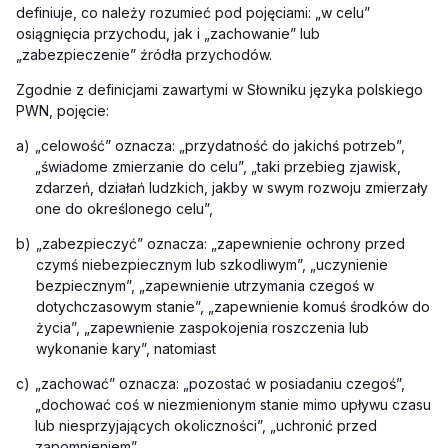
definiuje, co należy rozumieć pod pojęciami: „w celu”
osiągnięcia przychodu, jak i „zachowanie” lub
„zabezpieczenie” źródła przychodów.
Zgodnie z definicjami zawartymi w Słowniku języka polskiego
PWN, pojęcie:
a)
„celowość” oznacza: „przydatność do jakichś potrzeb”,
„świadome zmierzanie do celu”, „taki przebieg zjawisk,
zdarzeń, działań ludzkich, jakby w swym rozwoju zmierzały
one do określonego celu”,
b)
„zabezpieczyć” oznacza: „zapewnienie ochrony przed
czymś niebezpiecznym lub szkodliwym”, „uczynienie
bezpiecznym”, „zapewnienie utrzymania czegoś w
dotychczasowym stanie”, „zapewnienie komuś środków do
życia”, „zapewnienie zaspokojenia roszczenia lub
wykonanie kary”, natomiast
c)
„zachować” oznacza: „pozostać w posiadaniu czegoś”,
„dochować coś w niezmienionym stanie mimo upływu czasu
lub niesprzyjających okoliczności”, „uchronić przed
zapomnieniem”.