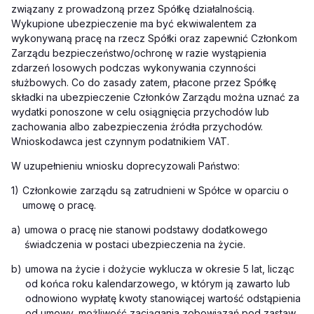
związany z prowadzoną przez Spółkę działalnością.
Wykupione ubezpieczenie ma być ekwiwalentem za
wykonywaną pracę na rzecz Spółki oraz zapewnić Członkom
Zarządu bezpieczeństwo/ochronę w razie wystąpienia
zdarzeń losowych podczas wykonywania czynności
służbowych. Co do zasady zatem, płacone przez Spółkę
składki na ubezpieczenie Członków Zarządu można uznać za
wydatki ponoszone w celu osiągnięcia przychodów lub
zachowania albo zabezpieczenia źródła przychodów.
Wnioskodawca jest czynnym podatnikiem VAT.
W uzupełnieniu wniosku doprecyzowali Państwo:
1)
Członkowie zarządu są zatrudnieni w Spółce w oparciu o
umowę o pracę.
a)
umowa o pracę nie stanowi podstawy dodatkowego
świadczenia w postaci ubezpieczenia na życie.
b)
umowa na życie i dożycie wyklucza w okresie 5 lat, licząc
od końca roku kalendarzowego, w którym ją zawarto lub
odnowiono wypłatę kwoty stanowiącej wartość odstąpienia
od umowy, możliwość zaciągania zobowiązań pod zastaw