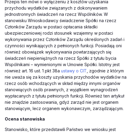
Przepis ten mówi o wyłączeniu z kosztów uzyskania
przychodu wydatków związanych z dokonywaniem
jednostronnych świadczeń na rzecz Wspólników. W
stanowisku Wnioskodawcy świadczenie Spółki na rzecz
Członków Zarządu w postaci opłacania składki
ubezpieczeniowej rodzi stosunek wzajemny w postaci
wykonywania przez Członków Zarządu określonych zadań i
czynności wynikających z pełnionych funkcji. Posiadają oni
również obowiązek wykonywania powtarzających się
świadczeń niepieniężnych na rzecz Spółki z tytułu bycia
Wspólnikami – wymienionymi w Umowie Spółki. Istotny jest
również art. 16 ust. 1 pkt 38a
ustawy o CIT
, zgodnie z którym
nie uważa się za koszty uzyskania przychodów wydatków na
rzecz osób wchodzących w skład między innymi organów
stanowiących osób prawnych, z wyjątkiem wynagrodzeń
wypłacanych z tytułu pełnionych funkcji. Również ten artykuł
nie znajdzie zastosowania, gdyż zarząd nie jest organem
stanowiącym, lecz organem wykonawczym, zarządzającym.
Ocena stanowiska
Stanowisko, które przedstawili Państwo we wniosku jest