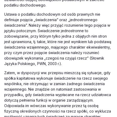
podatku dochodowego.
Ustawa o podatku dochodowym od osób prawnych nie
definiuje pojęcia „świadczenia” oraz „jednostronnego
świadczenia”. Należy więc przyjąć rozumienie tego pojęcia w
języku potocznym. Świadczenie jednostronne to
zobowiązanie, przy którym tylko jedna z objętych nim stron
jest uprawniona, tj. takie, które nie jest wynikiem lub podstawą
świadczenia wzajemnego, mającego charakter ekwiwalentny,
przy czym przez pojęcie świadczenia należy rozumieć
obowiązek wykonania „czegoś na czyjąś rzecz” (Słownik
Języka Polskiego, PWN, 2003 r.).
Zatem, w dyspozycji ww. przepisu mieszczą się sytuacje, gdy
spółka kapitałowa wykonuje świadczenie na rzecz swojego
wspólnika, nie otrzymując w zamian żadnego świadczenia
wzajemnego. Nie znajdzie on natomiast zastosowania w
przypadku, gdy świadczenia wypłacane na rzecz udziałowca
dotyczą pełnienia funkcji w organie zarządzającym.
Odpowiada im wówczas wykonywanie przez tą osobę
fizyczną określonych czynności na rzecz spółki, co wyklucza
możliwość uznania tych świadczeń za mające charakter