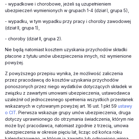
-
wypadkowe i chorobowe, jeżeli są uzupełnieniem
ubezpieczeń wymienionych w grupach 1-4 (dział I, grupa 5),
-
wypadku, w tym wypadku przy pracy i choroby zawodowej
(dział II, grupa 1),
-
choroby (dział II, grupa 2).
Nie będą natomiast kosztem uzyskania przychodów składki
płacone z tytułu umów ubezpieczenia innych, niż wymienione
powyżej.
Z powyższego przepisu wynika, że możliwość zaliczenia
przez pracodawcę do kosztów uzyskania przychodów
ponoszonych przez niego wydatków dotyczących składek w
związku z zawartymi umowami ubezpieczenia, ustawodawca
uzależnił od jednoczesnego spełnienia wszystkich przesłanek
wskazanych w cytowanym powyżej art. 16 ust. 1 pkt 59
ustawy
o CIT
. Pierwsza wskazuje grupy umów ubezpieczenia, druga
dotyczy uprawnionego do otrzymania świadczenia, którym nie
może być pracodawca, natomiast zgodnie z trzecią, umowa
ubezpieczenia w okresie pięciu lat, licząc od końca roku
kalendarzowego, w którym ją zawarto lub odnowiono winna