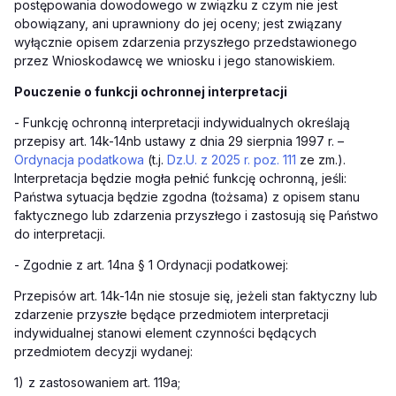
postępowania dowodowego w związku z czym nie jest
obowiązany, ani uprawniony do jej oceny; jest związany
wyłącznie opisem zdarzenia przyszłego przedstawionego
przez Wnioskodawcę we wniosku i jego stanowiskiem.
Pouczenie o funkcji ochronnej interpretacji
-
Funkcję ochronną interpretacji indywidualnych określają
przepisy art. 14k-14nb ustawy z dnia 29 sierpnia 1997 r. –
Ordynacja podatkowa
(t.j.
Dz.U. z 2025 r. poz. 111
ze zm.).
Interpretacja będzie mogła pełnić funkcję ochronną, jeśli:
Państwa sytuacja będzie zgodna (tożsama) z opisem stanu
faktycznego lub zdarzenia przyszłego i zastosują się Państwo
do interpretacji.
-
Zgodnie z art. 14na § 1 Ordynacji podatkowej:
Przepisów art. 14k-14n nie stosuje się, jeżeli stan faktyczny lub
zdarzenie przyszłe będące przedmiotem interpretacji
indywidualnej stanowi element czynności będących
przedmiotem decyzji wydanej:
1)
z zastosowaniem art. 119a;