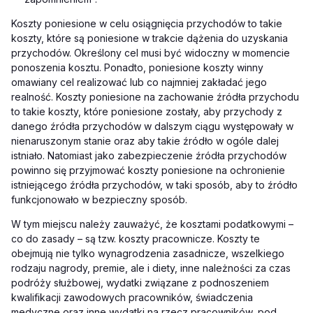
Koszty poniesione w celu osiągnięcia przychodów to takie
koszty, które są poniesione w trakcie dążenia do uzyskania
przychodów. Określony cel musi być widoczny w momencie
ponoszenia kosztu. Ponadto, poniesione koszty winny
omawiany cel realizować lub co najmniej zakładać jego
realność. Koszty poniesione na zachowanie źródła przychodu
to takie koszty, które poniesione zostały, aby przychody z
danego źródła przychodów w dalszym ciągu występowały w
nienaruszonym stanie oraz aby takie źródło w ogóle dalej
istniało. Natomiast jako zabezpieczenie źródła przychodów
powinno się przyjmować koszty poniesione na ochronienie
istniejącego źródła przychodów, w taki sposób, aby to źródło
funkcjonowało w bezpieczny sposób.
W tym miejscu należy zauważyć, że kosztami podatkowymi –
co do zasady – są tzw. koszty pracownicze. Koszty te
obejmują nie tylko wynagrodzenia zasadnicze, wszelkiego
rodzaju nagrody, premie, ale i diety, inne należności za czas
podróży służbowej, wydatki związane z podnoszeniem
kwalifikacji zawodowych pracowników, świadczenia
medyczne oraz inne wydatki na rzecz pracowników, pod