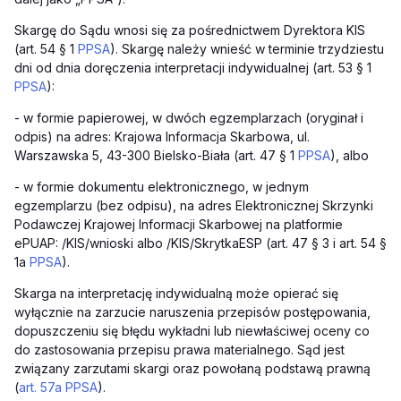
Skargę do Sądu wnosi się za pośrednictwem Dyrektora KIS
(art. 54 § 1
PPSA
). Skargę należy wnieść w terminie trzydziestu
dni od dnia doręczenia interpretacji indywidualnej (art. 53 § 1
PPSA
):
-
w formie papierowej, w dwóch egzemplarzach (oryginał i
odpis) na adres: Krajowa Informacja Skarbowa, ul.
Warszawska 5, 43-300 Bielsko-Biała (art. 47 § 1
PPSA
), albo
-
w formie dokumentu elektronicznego, w jednym
egzemplarzu (bez odpisu), na adres Elektronicznej Skrzynki
Podawczej Krajowej Informacji Skarbowej na platformie
ePUAP: /KIS/wnioski albo /KIS/SkrytkaESP (art. 47 § 3 i art. 54 §
1a
PPSA
).
Skarga na interpretację indywidualną może opierać się
wyłącznie na zarzucie naruszenia przepisów postępowania,
dopuszczeniu się błędu wykładni lub niewłaściwej oceny co
do zastosowania przepisu prawa materialnego. Sąd jest
związany zarzutami skargi oraz powołaną podstawą prawną
(
art. 57a PPSA
).