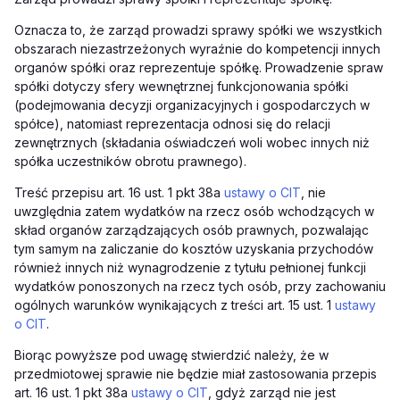
Oznacza to, że zarząd prowadzi sprawy spółki we wszystkich
obszarach niezastrzeżonych wyraźnie do kompetencji innych
organów spółki oraz reprezentuje spółkę. Prowadzenie spraw
spółki dotyczy sfery wewnętrznej funkcjonowania spółki
(podejmowania decyzji organizacyjnych i gospodarczych w
spółce), natomiast reprezentacja odnosi się do relacji
zewnętrznych (składania oświadczeń woli wobec innych niż
spółka uczestników obrotu prawnego).
Treść przepisu art. 16 ust. 1 pkt 38a
ustawy o CIT
, nie
uwzględnia zatem wydatków na rzecz osób wchodzących w
skład organów zarządzających osób prawnych, pozwalając
tym samym na zaliczanie do kosztów uzyskania przychodów
również innych niż wynagrodzenie z tytułu pełnionej funkcji
wydatków ponoszonych na rzecz tych osób, przy zachowaniu
ogólnych warunków wynikających z treści art. 15 ust. 1
ustawy
o CIT
.
Biorąc powyższe pod uwagę stwierdzić należy, że w
przedmiotowej sprawie nie będzie miał zastosowania przepis
art. 16 ust. 1 pkt 38a
ustawy o CIT
, gdyż zarząd nie jest