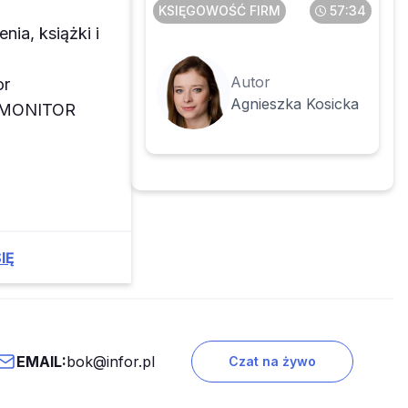
KSIĘGOWOŚĆ FIRM
57:34
enia, książki i
Autor
or
Agnieszka Kosicka
z MONITOR
IĘ
EMAIL:
bok@infor.pl
Czat na żywo