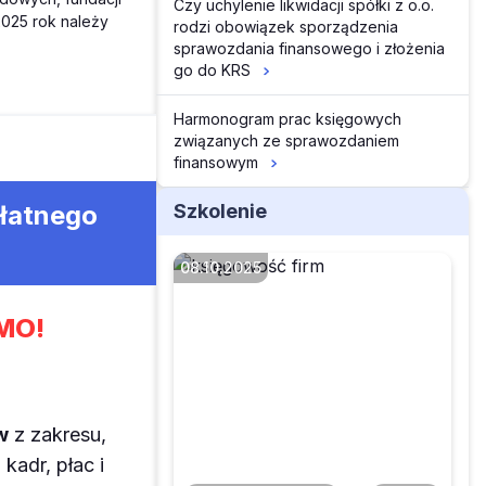
Czy uchylenie likwidacji spółki z o.o.
2025 rok należy
rodzi obowiązek sporządzenia
sprawozdania finansowego i złożenia
go do KRS
Harmonogram prac księgowych
związanych ze sprawozdaniem
finansowym
Szkolenie
płatnego
08.10.2025
MO!
Objaśnienia MF w
podatku u źródła – w
czym w praktyce
w
z zakresu,
pomogą
kadr, płac i