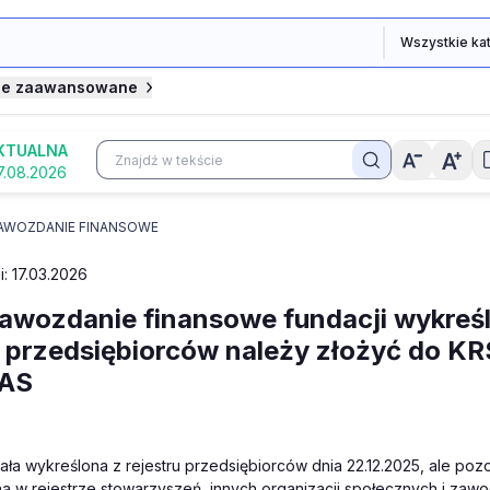
je zaawansowane
KTUALNA
7.08.2026
AWOZDANIE FINANSOWE
i: 17.03.2026
awozdanie finansowe fundacji wykreśl
u przedsiębiorców należy złożyć do KR
KAS
ała wykreślona z rejestru przedsiębiorców dnia 22.12.2025, ale poz
a w rejestrze stowarzyszeń, innych organizacji społecznych i zaw