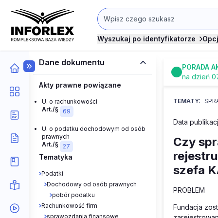
Wyszukaj po identyfikatorze
Opc
Dane dokumentu
PORADA A
na dzień 0
Akty prawne powiązane
TEMATY:
SPR
U. o rachunkowości
Art./§
69
Data publikacj
U. o podatku dochodowym od osób
prawnych
Czy spr
Art./§
27
rejestr
Tematyka
szefa 
Podatki
Dochodowy od osób prawnych
PROBLEM
pobór podatku
Rachunkowość firm
Fundacja zost
sprawozdania finansowe
zarejestrowan