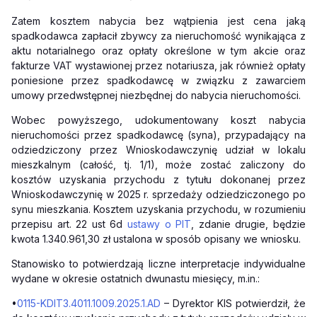
Zatem kosztem nabycia bez wątpienia jest cena jaką
spadkodawca zapłacił zbywcy za nieruchomość wynikająca z
aktu notarialnego oraz opłaty określone w tym akcie oraz
fakturze VAT wystawionej przez notariusza, jak również opłaty
poniesione przez spadkodawcę w związku z zawarciem
umowy przedwstępnej niezbędnej do nabycia nieruchomości.
Wobec powyższego, udokumentowany koszt nabycia
nieruchomości przez spadkodawcę (syna), przypadający na
odziedziczony przez Wnioskodawczynię udział w lokalu
mieszkalnym (całość, tj. 1/1), może zostać zaliczony do
kosztów uzyskania przychodu z tytułu dokonanej przez
Wnioskodawczynię w 2025 r. sprzedaży odziedziczonego po
synu mieszkania. Kosztem uzyskania przychodu, w rozumieniu
przepisu art. 22 ust 6d
ustawy o PIT
, zdanie drugie, będzie
kwota 1.340.961,30 zł ustalona w sposób opisany we wniosku.
Stanowisko to potwierdzają liczne interpretacje indywidualne
wydane w okresie ostatnich dwunastu miesięcy, m.in.:
•
0115-KDIT3.4011.1009.2025.1.AD
– Dyrektor KIS potwierdził, że