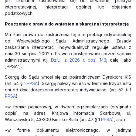
jest skutkiem zastosowania się do utrwalonej praktyki
interpretacyjnej, interpretacji ogólnej lub objaśnień
podatkowych.
Pouczenie o prawie do wniesienia skargi na interpretację
Ma Pani prawo do zaskarżenia tej interpretacji indywidualnej
do Wojewódzkiego Sądu Administracyjnego. Zasady
zaskarżania interpretacji indywidualnych reguluje ustawa z
dnia 30 sierpnia 2002 r. Prawo o postępowaniu przed sądami
administracyjnymi (t.j.
Dz.U. z 2026 r. poz. 143
; dalej jako
„PPSA”).
Skargę do Sądu wnosi się za pośrednictwem Dyrektora KIS
(art. 54 § 1
PPSA
). Skargę należy wnieść w terminie trzydziestu
dni od dnia doręczenia interpretacji indywidualnej (art. 53 § 1
PPSA
):
•
w formie papierowej, w dwóch egzemplarzach (oryginał i
odpis) na adres: Krajowa Informacja Skarbowa, ul.
Warszawska 5, 43-300 Bielsko-Biała (art. 47 § 1
PPSA
), albo
•
w formie dokumentu elektronicznego, w jednym