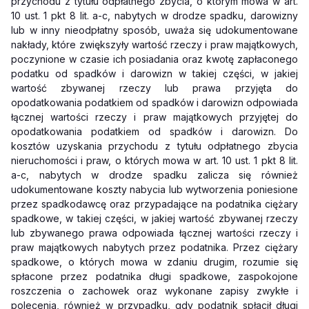
przychodu z tytułu odpłatnego zbycia, o którym mowa w art.
10 ust. 1 pkt 8 lit. a-c, nabytych w drodze spadku, darowizny
lub w inny nieodpłatny sposób, uważa się udokumentowane
nakłady, które zwiększyły wartość rzeczy i praw majątkowych,
poczynione w czasie ich posiadania oraz kwotę zapłaconego
podatku od spadków i darowizn w takiej części, w jakiej
wartość zbywanej rzeczy lub prawa przyjęta do
opodatkowania podatkiem od spadków i darowizn odpowiada
łącznej wartości rzeczy i praw majątkowych przyjętej do
opodatkowania podatkiem od spadków i darowizn. Do
kosztów uzyskania przychodu z tytułu odpłatnego zbycia
nieruchomości i praw, o których mowa w art. 10 ust. 1 pkt 8 lit.
a-c, nabytych w drodze spadku zalicza się również
udokumentowane koszty nabycia lub wytworzenia poniesione
przez spadkodawcę oraz przypadające na podatnika ciężary
spadkowe, w takiej części, w jakiej wartość zbywanej rzeczy
lub zbywanego prawa odpowiada łącznej wartości rzeczy i
praw majątkowych nabytych przez podatnika. Przez ciężary
spadkowe, o których mowa w zdaniu drugim, rozumie się
spłacone przez podatnika długi spadkowe, zaspokojone
roszczenia o zachowek oraz wykonane zapisy zwykłe i
polecenia, również w przypadku, gdy podatnik spłacił długi