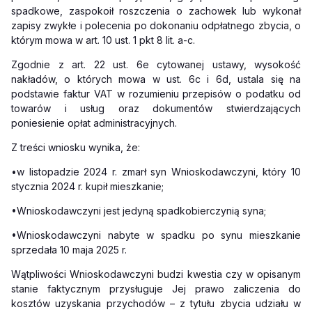
spadkowe, zaspokoił roszczenia o zachowek lub wykonał
zapisy zwykłe i polecenia po dokonaniu odpłatnego zbycia, o
którym mowa w art. 10 ust. 1 pkt 8 lit. a-c.
Zgodnie z art. 22 ust. 6e cytowanej ustawy, wysokość
nakładów, o których mowa w ust. 6c i 6d, ustala się na
podstawie faktur VAT w rozumieniu przepisów o podatku od
towarów i usług oraz dokumentów stwierdzających
poniesienie opłat administracyjnych.
Z treści wniosku wynika, że:
•
w listopadzie 2024 r. zmarł syn Wnioskodawczyni, który 10
stycznia 2024 r. kupił mieszkanie;
•
Wnioskodawczyni jest jedyną spadkobierczynią syna;
•
Wnioskodawczyni nabyte w spadku po synu mieszkanie
sprzedała 10 maja 2025 r.
Wątpliwości Wnioskodawczyni budzi kwestia czy w opisanym
stanie faktycznym przysługuje Jej prawo zaliczenia do
kosztów uzyskania przychodów – z tytułu zbycia udziału w