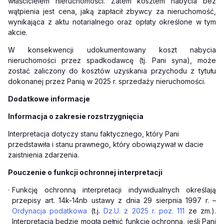
właścicielem nieruchomości. Zatem kosztem nabycia bez
wątpienia jest cena, jaką zapłacił zbywcy za nieruchomość,
wynikająca z aktu notarialnego oraz opłaty określone w tym
akcie.
W konsekwencji udokumentowany koszt nabycia
nieruchomości przez spadkodawcę (tj. Pani syna), może
zostać zaliczony do kosztów uzyskania przychodu z tytułu
dokonanej
przez Panią w 2025 r. sprzedaży nieruchomości.
Dodatkowe informacje
Informacja o zakresie rozstrzygnięcia
Interpretacja dotyczy stanu faktycznego, który Pani
przedstawiła i stanu prawnego, który obowiązywał w dacie
zaistnienia zdarzenia.
Pouczenie o funkcji ochronnej interpretacji
·
Funkcję ochronną interpretacji indywidualnych określają
przepisy art. 14k-14nb ustawy z dnia 29 sierpnia 1997 r. –
Ordynacja podatkowa
(t.j.
Dz.U. z 2025 r. poz. 111
ze zm.).
Interpretacja będzie mogła pełnić funkcję ochronną, jeśli Pani