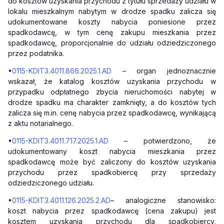
do kosztów uzyskania przychodu z tytułu sprzedaży udziału w
lokalu mieszkalnym nabytym w drodze spadku zalicza się
udokumentowane koszty nabycia poniesione przez
spadkodawcę, w tym cenę zakupu mieszkania przez
spadkodawcę, proporcjonalnie do udziału odziedziczonego
przez podatnika.
•
0115-KDIT3.4011.866.2025.1.AD
– organ jednoznacznie
wskazał, że katalog kosztów uzyskania przychodu w
przypadku odpłatnego zbycia nieruchomości nabytej w
drodze spadku ma charakter zamknięty, a do kosztów tych
zalicza się m.in. cenę nabycia przez spadkodawcę, wynikającą
z aktu notarialnego.
•
0115-KDIT3.4011.717.2025.1.AD
– potwierdzono, że
udokumentowany koszt nabycia mieszkania przez
spadkodawcę może być zaliczony do kosztów uzyskania
przychodu przez spadkobiercę przy sprzedaży
odziedziczonego udziału.
•
0115-KDIT3.4011.126.2025.2.AD
– analogiczne stanowisko:
koszt nabycia przez spadkodawcę (cena zakupu) jest
kosztem uzyskania przychodu dla spadkobiercy,