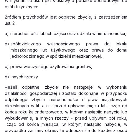
W myśl art. 10 ust. 1 pkt 8 ustawy o podatku dochodowym od
osób fizycznych:
Źródłem przychodów jest odpłatne zbycie, z zastrzeżeniem
ust. 2:
a)
nieruchomości lub ich części oraz udziału w nieruchomości,
b)
spółdzielczego własnościowego prawa do lokalu
mieszkalnego lub użytkowego oraz prawa do domu
jednorodzinnego w spółdzielni mieszkaniowej,
c)
prawa wieczystego użytkowania gruntów,
d)
innych rzeczy
–
jeżeli odpłatne zbycie nie następuje w wykonaniu
działalności gospodarczej i zostało dokonane w przypadku
odpłatnego zbycia nieruchomości i praw majątkowych
określonych w lit. a-c - przed upływem pięciu lat, licząc od
końca roku kalendarzowego, w którym nastąpiło nabycie lub
wybudowanie, a innych rzeczy - przed upływem pół roku,
licząc od końca miesiąca, w którym nastąpiło nabycie, w
przypadku zamiany okresy te odnoszą się do każdej z osób