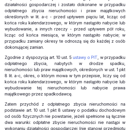
działalności gospodarczej i zostało dokonane w przypadku
odpłatnego zbycia nieruchomości i praw majątkowych
określonych w lit. a-c - przed upływem pięciu lat, licząc od
końca roku kalendarzowego, w którym nastąpiło nabycie lub
wybudowanie, a innych rzeczy - przed upływem pół roku,
licząc od końca miesiąca, w którym nastąpiło nabycie; w
przypadku zamiany okresy te odnoszą się do każdej z osób
dokonującej zamian.
Zgodnie z dyspozycją art. 10 ust. 5
ustawy o PIT
, w przypadku
odpłatnego zbycia, nabytych w drodze spadku,
nieruchomości lub praw majątkowych, określonych w ust. 1 pkt
8 lit. a-c, okres, o którym mowa w tym przepisie, liczy się od
końca roku kalendarzowego, w którym nastąpiło nabycie lub
wybudowanie tej nieruchomości lub nabycie prawa
majątkowego przez spadkodawcę.
Zatem przychód z odpłatnego zbycia nieruchomości na
podstawie art. 10 ust. 1 pkt 8 ustawy o podatku dochodowym
od osób fizycznych nie powstanie, jeżeli spełnione są łącznie
dwa warunki: odpłatne zbycie nieruchomości nie nastąpi w
wykonaniu działalności gospodarczej (nie stanowi przedmiotu