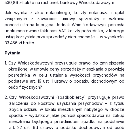
530,86 zł także na rachunek bankowy Wnioskodawczyni.
Jak wynika z aktu notarialnego, koszty notariusza i opłat
związanych z zawarciem umowy sprzedaży mieszkania
ponosiła strona kupująca. Jednak Wnioskodawczyni poniosła
udokumentowane fakturami VAT koszty pośrednika, z którego
usług korzystała przy sprzedaży nieruchomości – w wysokości
33.456 zł brutto.
Pytania
1.
Czy Wnioskodawczyni przysługuje prawo do zmniejszenia
określonej w umowie ceny sprzedaży mieszkania o prowizję
pośrednika w celu ustalenia wysokości przychodów na
podstawie art. 19 ust. 1 ustawy o podatku dochodowym od
osób fizycznych?
2.
Czy Wnioskodawczyni (spadkobiercy) przysługuje prawo
zaliczenia do kosztów uzyskania przychodów – z tytułu
zbycia udziału w lokalu mieszkalnym nabytego w drodze
spadku – wydatków jakie poniósł spadkodawca na zakup
mieszkania będącego przedmiotem spadku na podstawie
art. 22 ust. 6d ustawy o podatku dochodowym od osób