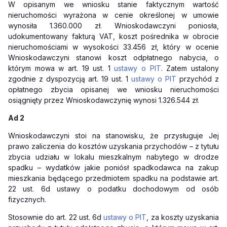
W opisanym we wniosku stanie faktycznym wartość
nieruchomości wyrażona w cenie określonej w umowie
wynosiła 1.360.000 zł. Wnioskodawczyni poniosła,
udokumentowany fakturą VAT, koszt pośrednika w obrocie
nieruchomościami w wysokości 33.456 zł, który w ocenie
Wnioskodawczyni stanowi koszt odpłatnego nabycia, o
którym mowa w art. 19 ust. 1
ustawy o PIT
. Zatem ustalony
zgodnie z dyspozycją art. 19 ust. 1
ustawy o PIT
przychód z
opłatnego zbycia opisanej we wniosku nieruchomości
osiągnięty przez Wnioskodawczynię wynosi 1.326.544 zł.
Ad 2
Wnioskodawczyni stoi na stanowisku, że przysługuje Jej
prawo zaliczenia do kosztów uzyskania przychodów – z tytułu
zbycia udziału w lokalu mieszkalnym nabytego w drodze
spadku – wydatków jakie poniósł spadkodawca na zakup
mieszkania będącego przedmiotem spadku na podstawie art.
22 ust. 6d ustawy o podatku dochodowym od osób
fizycznych.
Stosownie do art. 22 ust. 6d
ustawy o PIT
, za koszty uzyskania