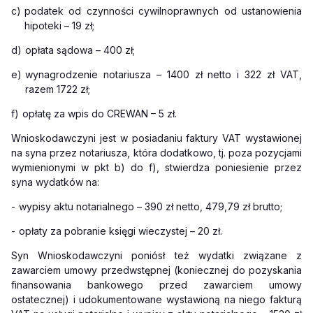
c)
podatek od czynności cywilnoprawnych od ustanowienia
hipoteki – 19 zł;
d)
opłata sądowa – 400 zł;
e)
wynagrodzenie notariusza – 1400 zł netto i 322 zł VAT,
razem 1722 zł;
f)
opłatę za wpis do CREWAN – 5 zł.
Wnioskodawczyni jest w posiadaniu faktury VAT wystawionej
na syna przez notariusza, która dodatkowo, tj. poza pozycjami
wymienionymi w pkt b) do f), stwierdza poniesienie przez
syna wydatków na:
-
wypisy aktu notarialnego – 390 zł netto, 479,79 zł brutto;
-
opłaty za pobranie księgi wieczystej – 20 zł.
Syn Wnioskodawczyni poniósł też wydatki związane z
zawarciem umowy przedwstępnej (koniecznej do pozyskania
finansowania bankowego przed zawarciem umowy
ostatecznej) i udokumentowane wystawioną na niego fakturą