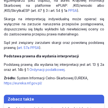
egzemplarzu (bez odpisu), na adres Krajowej Informacji
Skarbowej na platformie ePUAP: /KIS/wnioski albo
/KIS/SkrytkaESP (art. 47 § 3 i art. 54 § 1a
PPSA
).
Skarga na interpretację indywidualną może opierać się
wyłącznie na zarzucie naruszenia przepisów postępowania,
dopuszczeniu się błędu wykładni lub niewłaściwej oceny co
do zastosowania przepisu prawa materialnego.
Sąd jest związany zarzutami skargi oraz powołaną podstawą
prawną (
art. 57a PPSA
).
Podstawa prawna dla wydania interpretacji
Podstawą prawną dla wydania tej interpretacji jest art. 13 § 2a
oraz art. 14b § 1
Ordynacji podatkowej
.
Źródło:
System Informacji Celno-Skarbowej EUREKA,
https://eureka.mf.gov.pl/
Zobacz także