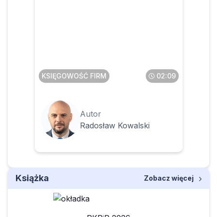
Czego dotyczą
projektowane zmiany w
zakresie sprzedaży
poleasingowych składników
majątku
KSIĘGOWOŚĆ FIRM
02:09
Autor
Radosław Kowalski
Książka
Zobacz więcej