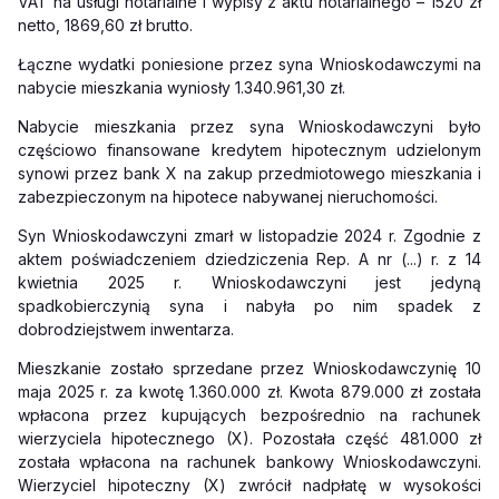
VAT na usługi notarialne i wypisy z aktu notarialnego – 1520 zł
netto, 1869,60 zł brutto.
Łączne wydatki poniesione przez syna Wnioskodawczymi na
nabycie mieszkania wyniosły 1.340.961,30 zł.
Nabycie mieszkania przez syna Wnioskodawczyni było
częściowo finansowane kredytem hipotecznym udzielonym
synowi przez bank X na zakup przedmiotowego mieszkania i
zabezpieczonym na hipotece nabywanej nieruchomości.
Syn Wnioskodawczyni zmarł w listopadzie 2024 r. Zgodnie z
aktem poświadczeniem dziedziczenia Rep. A nr (...) r. z 14
kwietnia 2025 r. Wnioskodawczyni jest jedyną
spadkobierczynią syna i nabyła po nim spadek z
dobrodziejstwem inwentarza.
Mieszkanie zostało sprzedane przez Wnioskodawczynię 10
maja 2025 r. za kwotę 1.360.000 zł. Kwota 879.000 zł została
wpłacona przez kupujących bezpośrednio na rachunek
wierzyciela hipotecznego (X). Pozostała część 481.000 zł
została wpłacona na rachunek bankowy Wnioskodawczyni.
Wierzyciel hipoteczny (X) zwrócił nadpłatę w wysokości