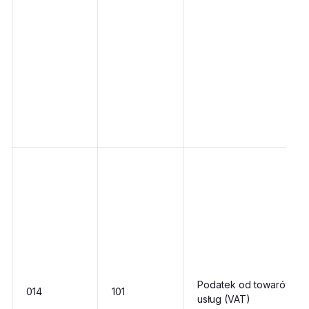
Podatek od towarów i
014
101
usług (VAT)