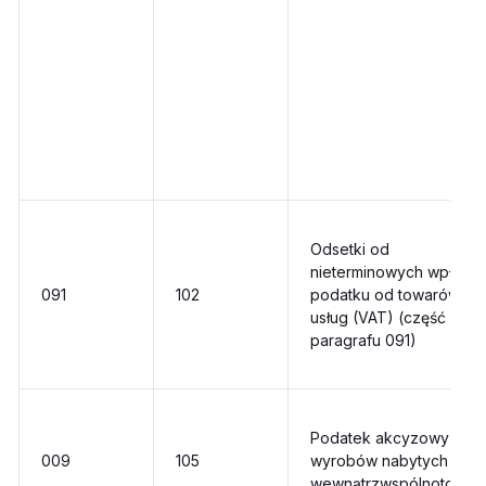
Odsetki od
nieterminowych wpłat
091
102
podatku od towarów i
usług (VAT) (część
paragrafu 091)
Podatek akcyzowy od
009
105
wyrobów nabytych
wewnątrzwspólnotowo