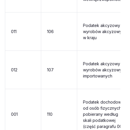
Podatek akcyzowy od
011
106
wyrobów akcyzowych
w kraju
Podatek akcyzowy od
012
107
wyrobów akcyzowych
importowanych
Podatek dochodowy
od osób fizycznych
001
110
pobierany według
skali podatkowej
(część paragrafu 001)