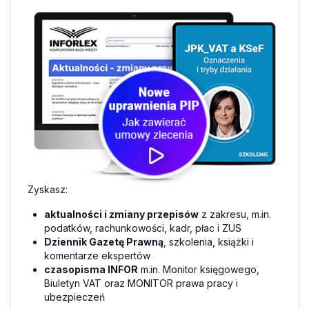
Zyskasz:
aktualności i zmiany przepisów
z zakresu, m.in.
podatków, rachunkowości, kadr, płac i ZUS
Dziennik Gazetę Prawną
, szkolenia, książki i
komentarze ekspertów
czasopisma INFOR
m.in. Monitor księgowego,
Biuletyn VAT oraz MONITOR prawa pracy i
ubezpieczeń