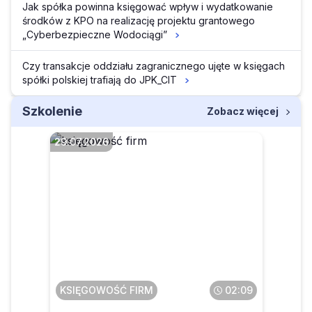
Jak spółka powinna księgować wpływ i wydatkowanie
środków z KPO na realizację projektu grantowego
„Cyberbezpieczne Wodociągi”
Czy transakcje oddziału zagranicznego ujęte w księgach
spółki polskiej trafiają do JPK_CIT
Szkolenie
Zobacz więcej
29.07.2026
Czego dotyczą
projektowane zmiany w
zakresie sprzedaży
poleasingowych składników
majątku
KSIĘGOWOŚĆ FIRM
02:09