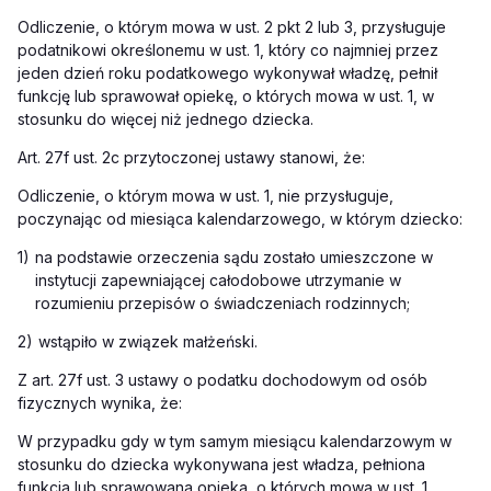
Odliczenie, o którym mowa w ust. 2 pkt 2 lub 3, przysługuje
podatnikowi określonemu w ust. 1, który co najmniej przez
jeden dzień roku podatkowego wykonywał władzę, pełnił
funkcję lub sprawował opiekę, o których mowa w ust. 1, w
stosunku do więcej niż jednego dziecka.
Art. 27f ust. 2c przytoczonej ustawy stanowi, że:
Odliczenie, o którym mowa w ust. 1, nie przysługuje,
poczynając od miesiąca kalendarzowego, w którym dziecko:
1)
na podstawie orzeczenia sądu zostało umieszczone w
instytucji zapewniającej całodobowe utrzymanie w
rozumieniu przepisów o świadczeniach rodzinnych;
2)
wstąpiło w związek małżeński.
Z art. 27f ust. 3 ustawy o podatku dochodowym od osób
fizycznych wynika, że:
W przypadku gdy w tym samym miesiącu kalendarzowym w
stosunku do dziecka wykonywana jest władza, pełniona
funkcja lub sprawowana opieka, o których mowa w ust. 1,