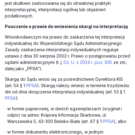
jest skutkiem zastosowania się do utrwalonej praktyki
interpretacyjnej, interpretacji ogólnej lub objaśnień
podatkowych.
Pouczenie o prawie do wniesienia skargi na interpretację
Wnioskodawczyni ma prawo do zaskarżenia tej interpretacji
indywidualnej do Wojewódzkiego Sądu Administracyjnego.
Zasady zaskarżania interpretacji indywidualnych reguluje
ustawa z dnia 30 sierpnia 2002 r. Prawo o postępowaniu przed
sądami administracyjnymi (t. j.
Dz. U. z 2024 r. poz. 935
ze zm.;
dalej jako „PPSA”).
Skargę do Sądu wnosi się za pośrednictwem Dyrektora KIS
(art. 54 § 1
PPSA
). Skargę należy wnieść w terminie trzydziestu
dni od dnia doręczenia interpretacji indywidualnej (art. 53 § 1
PPSA
):
·
w formie papierowej, w dwóch egzemplarzach (oryginał i
odpis) na adres: Krajowa Informacja Skarbowa, ul.
Warszawska 5, 43-300 Bielsko-Biała (art. 47 § 1
PPSA
), albo
·
w formie dokumentu elektronicznego, w jednym