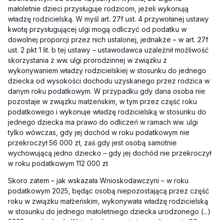
małoletnie dzieci przysługuje rodzicom, jeżeli wykonują
władzę rodzicielską. W myśl art. 27f ust. 4 przywołanej ustawy
kwotę przysługującej ulgi mogą odliczyć od podatku w
dowolnej proporcji przez nich ustalonej, jednakże – w art. 27f
ust. 2 pkt 1 lit. b tej ustawy – ustawodawca uzależnił możliwość
skorzystania z ww. ulgi prorodzinnej w związku z
wykonywaniem władzy rodzicielskiej w stosunku do jednego
dziecka od wysokości dochodu uzyskanego przez rodzica w
danym roku podatkowym.
W przypadku gdy dana osoba nie
pozostaje w związku małżeńskim, w tym przez część roku
podatkowego i wykonuje władzę rodzicielską w stosunku do
jednego dziecka ma prawo do odliczeń w ramach ww. ulgi
tylko wówczas, gdy jej dochód w roku podatkowym nie
przekroczył 56 000 zł, zaś gdy jest osobą samotnie
wychowującą jedno dziecko – gdy jej dochód nie przekroczył
w roku podatkowym 112 000 zł.
Skoro zatem – jak wskazała Wnioskodawczyni – w roku
podatkowym 2025, będąc osobą niepozostającą przez część
roku w związku małżeńskim, wykonywała władzę rodzicielską
w stosunku do jednego małoletniego dziecka urodzonego (...)