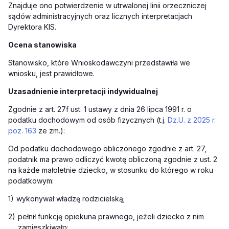
Znajduje ono potwierdzenie w utrwalonej linii orzeczniczej
sądów administracyjnych oraz licznych interpretacjach
Dyrektora KIS.
Ocena stanowiska
Stanowisko, które Wnioskodawczyni przedstawiła we
wniosku, jest prawidłowe.
Uzasadnienie interpretacji indywidualnej
Zgodnie z art. 27f ust. 1 ustawy z dnia 26 lipca 1991 r. o
podatku dochodowym od osób fizycznych (t.j.
Dz.U. z 2025 r.
poz. 163
ze zm.)
:
Od podatku dochodowego obliczonego zgodnie z art. 27,
podatnik ma prawo odliczyć kwotę obliczoną zgodnie z ust. 2
na każde małoletnie dziecko, w stosunku do którego w roku
podatkowym:
1)
wykonywał władzę rodzicielską;
2)
pełnił funkcję opiekuna prawnego, jeżeli dziecko z nim
zamieszkiwało;