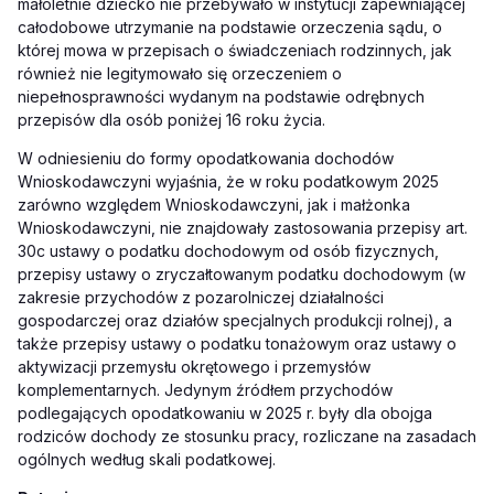
małoletnie dziecko nie przebywało w instytucji zapewniającej
całodobowe utrzymanie na podstawie orzeczenia sądu, o
której mowa w przepisach o świadczeniach rodzinnych, jak
również nie legitymowało się orzeczeniem o
niepełnosprawności wydanym na podstawie odrębnych
przepisów dla osób poniżej 16 roku życia.
W odniesieniu do formy opodatkowania dochodów
Wnioskodawczyni wyjaśnia, że w roku podatkowym 2025
zarówno względem Wnioskodawczyni, jak i małżonka
Wnioskodawczyni, nie znajdowały zastosowania przepisy art.
30c ustawy o podatku dochodowym od osób fizycznych,
przepisy ustawy o zryczałtowanym podatku dochodowym (w
zakresie przychodów z pozarolniczej działalności
gospodarczej oraz działów specjalnych produkcji rolnej), a
także przepisy ustawy o podatku tonażowym oraz ustawy o
aktywizacji przemysłu okrętowego i przemysłów
komplementarnych. Jedynym źródłem przychodów
podlegających opodatkowaniu w 2025 r. były dla obojga
rodziców dochody ze stosunku pracy, rozliczane na zasadach
ogólnych według skali podatkowej.