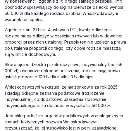
W konsekwencji, zgodnie z lit. b tego samego przepisu, limit
dochodów uprawniający do ulgi na pierwsze dziecko wynosi
56 000 zł dla każdego rodzica osobna. Wnioskodawczyni
warunek ten spełnia.
Zgodnie z art. 27f ust. 4 ustawy o PIT, kwotę odliczenia
rodzice mogą odliczyć w częściach równych lub w dowolnej
proporcji przez nich ustalonej. Przepis ten nie uzależnia prawa
do ustalenia proporcji od tego, czy oboje rodzice mieszczą
się w limicie dochodowym.
Skoro ojciec dziecka przekroczył swój indywidualny limit (56
000 zł) i nie może dokonać odliczenia, rodzice mają prawo
ustalić proporcje 100% dla matki i 0% dla ojca.
Wnioskodawczyni wskazuje, że małżonkowie za rok 2025
składają odrębne zeznania podatkowe (rozliczenie
indywidualne), co dodatkowo uzasadnia stosowanie
indywidualnego limitu dochodu w wysokości 56 000 zł.
Jednolite podejście organów podatkowych w analogicznych
stanach faktycznych pozwala Wnioskodawczyni
przypuszczać, że jej stanowisko jest w pełni uzasadnione.