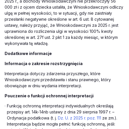
2025 r., a dochody Wnioskodawczyni nie przekroczyły 56
000 zł i z ojcem dziecka ustaliła, że Wnioskodawczyni odliczy
ulgę w pełnej wysokości, to w sytuacji, gdy nie zaistniały
przesłanki negatywne określone w art. 6 ust. 8 cytowanej
ustawy, należy przyjąć, że Wnioskodawczyni za 2025 r. jest
uprawniona do rozliczenia ulgi w wysokości 100% kwoty
określonej w art. 27f ust. 2 pkt 1 za każdy miesiąc, w którym
wykonywała tę władzę.
Dodatkowe informacje
Informacja o zakresie rozstrzygnięcia
Interpretacja dotyczy zdarzenia przyszłego, które
Wnioskodawczyni przedstawiła i stanu prawnego, który
obowiązuje w dniu wydania interpretacji.
Pouczenie o funkcji ochronnej interpretacji
·
Funkcję ochronną interpretacji indywidualnych określają
przepisy art. 14k-14nb ustawy z dnia 29 sierpnia 1997 r. –
Ordynacja podatkowa (t. j.
Dz. U. z 2025 r. poz. 111
ze zm.).
Interpretacja będzie mogła pełnić funkcję ochronną, jeśli: