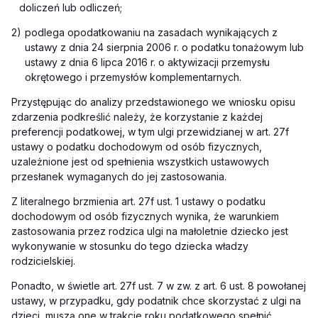
doliczeń lub odliczeń;
2)
podlega opodatkowaniu na zasadach wynikających z
ustawy z dnia 24 sierpnia 2006 r. o podatku tonażowym lub
ustawy z dnia 6 lipca 2016 r. o aktywizacji przemysłu
okrętowego i przemysłów komplementarnych.
Przystępując do analizy przedstawionego we wniosku opisu
zdarzenia podkreślić należy, że korzystanie z każdej
preferencji podatkowej, w tym ulgi przewidzianej w art. 27f
ustawy o podatku dochodowym od osób fizycznych,
uzależnione jest od spełnienia wszystkich ustawowych
przesłanek wymaganych do jej zastosowania.
Z literalnego brzmienia art. 27f ust. 1 ustawy o podatku
dochodowym od osób fizycznych wynika, że warunkiem
zastosowania przez rodzica ulgi na małoletnie dziecko jest
wykonywanie w stosunku do tego dziecka władzy
rodzicielskiej.
Ponadto, w świetle art. 27f ust. 7 w zw. z art. 6 ust. 8 powołanej
ustawy, w przypadku, gdy podatnik chce skorzystać z ulgi na
dzieci, muszą one w trakcie roku podatkowego spełnić