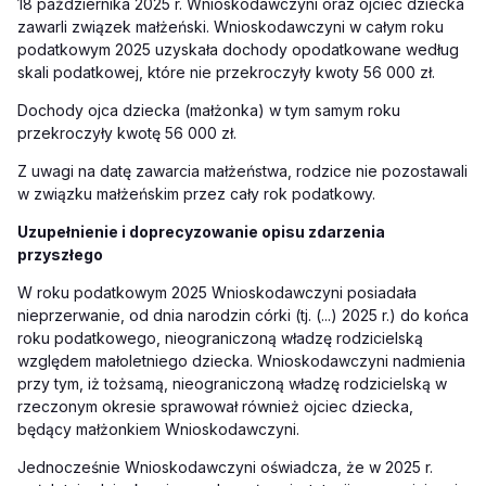
18 października 2025 r. Wnioskodawczyni oraz ojciec dziecka
zawarli związek małżeński. Wnioskodawczyni w całym roku
podatkowym 2025 uzyskała dochody opodatkowane według
skali podatkowej, które nie przekroczyły kwoty 56 000 zł.
Dochody ojca dziecka (małżonka) w tym samym roku
przekroczyły kwotę 56 000 zł.
Z uwagi na datę zawarcia małżeństwa, rodzice nie pozostawali
w związku małżeńskim przez cały rok podatkowy.
Uzupełnienie i doprecyzowanie opisu zdarzenia
przyszłego
W roku podatkowym 2025 Wnioskodawczyni posiadała
nieprzerwanie, od dnia narodzin córki (tj. (...) 2025 r.) do końca
roku podatkowego, nieograniczoną władzę rodzicielską
względem małoletniego dziecka. Wnioskodawczyni nadmienia
przy tym, iż tożsamą, nieograniczoną władzę rodzicielską w
rzeczonym okresie sprawował również ojciec dziecka,
będący małżonkiem Wnioskodawczyni.
Jednocześnie Wnioskodawczyni oświadcza, że w 2025 r.