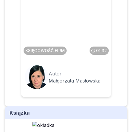
Jak skorygować PIT-11, gdy
pracownik zgłosi błąd w
naliczonych kosztach
KSIĘGOWOŚĆ FIRM
01:32
Autor
Małgorzata Masłowska
Książka