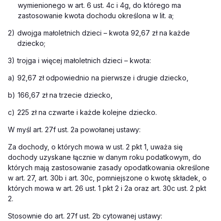
wymienionego w art. 6 ust. 4c i 4g, do którego ma
zastosowanie kwota dochodu określona w lit. a;
2)
dwojga małoletnich dzieci – kwota 92,67 zł na każde
dziecko;
3)
trojga i więcej małoletnich dzieci – kwota:
a)
92,67 zł odpowiednio na pierwsze i drugie dziecko,
b)
166,67 zł na trzecie dziecko,
c)
225 zł na czwarte i każde kolejne dziecko.
W myśl art. 27f ust. 2a powołanej ustawy:
Za dochody, o których mowa w ust. 2 pkt 1, uważa się
dochody uzyskane łącznie w danym roku podatkowym, do
których mają zastosowanie zasady opodatkowania określone
w art. 27, art. 30b i art. 30c, pomniejszone o kwotę składek, o
których mowa w art. 26 ust. 1 pkt 2 i 2a oraz art. 30c ust. 2 pkt
2.
Stosownie do art. 27f ust. 2b cytowanej ustawy: