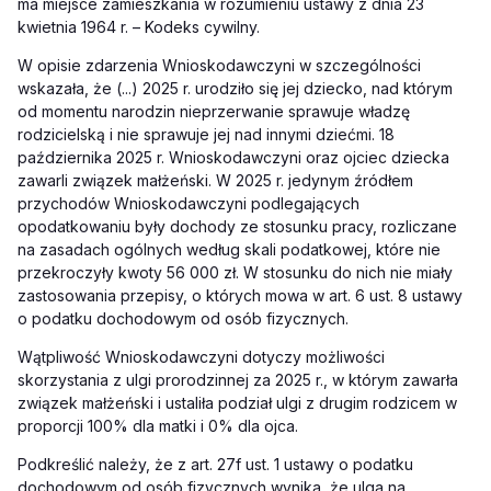
ma miejsce zamieszkania w rozumieniu ustawy z dnia 23
kwietnia 1964 r. – Kodeks cywilny.
W opisie zdarzenia Wnioskodawczyni w szczególności
wskazała, że (...) 2025 r. urodziło się jej dziecko, nad którym
od momentu narodzin nieprzerwanie sprawuje władzę
rodzicielską i nie sprawuje jej nad innymi dziećmi. 18
października 2025 r. Wnioskodawczyni oraz ojciec dziecka
zawarli związek małżeński. W 2025 r. jedynym źródłem
przychodów Wnioskodawczyni podlegających
opodatkowaniu były dochody ze stosunku pracy, rozliczane
na zasadach ogólnych według skali podatkowej, które nie
przekroczyły kwoty 56 000 zł. W stosunku do nich nie miały
zastosowania przepisy, o których mowa w art. 6 ust. 8 ustawy
o podatku dochodowym od osób fizycznych.
Wątpliwość Wnioskodawczyni dotyczy możliwości
skorzystania z ulgi prorodzinnej za 2025 r., w którym zawarła
związek małżeński i ustaliła podział ulgi z drugim rodzicem w
proporcji 100% dla matki i 0% dla ojca.
Podkreślić należy, że z art. 27f ust. 1 ustawy o podatku
dochodowym od osób fizycznych wynika, że ulga na