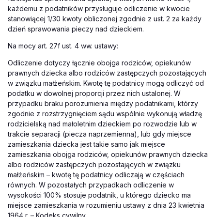
każdemu z podatników przysługuje odliczenie w kwocie
stanowiącej 1/30 kwoty obliczonej zgodnie z ust. 2 za każdy
dzień sprawowania pieczy nad dzieckiem.
Na mocy art. 27f ust. 4 ww. ustawy:
Odliczenie dotyczy łącznie obojga rodziców, opiekunów
prawnych dziecka albo rodziców zastępczych pozostających
w związku małżeńskim. Kwotę tę podatnicy mogą odliczyć od
podatku w dowolnej proporcji przez nich ustalonej. W
przypadku braku porozumienia między podatnikami, którzy
zgodnie z rozstrzygnięciem sądu wspólnie wykonują władzę
rodzicielską nad małoletnim dzieckiem po rozwodzie lub w
trakcie separacji (piecza naprzemienna), lub gdy miejsce
zamieszkania dziecka jest takie samo jak miejsce
zamieszkania obojga rodziców, opiekunów prawnych dziecka
albo rodziców zastępczych pozostających w związku
małżeńskim – kwotę tę podatnicy odliczają w częściach
równych. W pozostałych przypadkach odliczenie w
wysokości 100% stosuje podatnik, u którego dziecko ma
miejsce zamieszkania w rozumieniu ustawy z dnia 23 kwietnia
1964 r. – Kodeks cywilny.