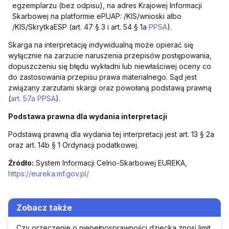
egzemplarzu (bez odpisu), na adres Krajowej Informacji
Skarbowej na platformie ePUAP: /KIS/wnioski albo
/KIS/SkrytkaESP (art. 47 § 3 i art. 54 § 1a
PPSA
).
Skarga na interpretację indywidualną może opierać się
wyłącznie na zarzucie naruszenia przepisów postępowania,
dopuszczeniu się błędu wykładni lub niewłaściwej oceny co
do zastosowania przepisu prawa materialnego. Sąd jest
związany zarzutami skargi oraz powołaną podstawą prawną
(
art. 57a PPSA
).
Podstawa prawna dla wydania interpretacji
Podstawą prawną dla wydania tej interpretacji jest art. 13 § 2a
oraz art. 14b § 1 Ordynacji podatkowej.
Źródło:
System Informacji Celno-Skarbowej EUREKA,
https://eureka.mf.gov.pl/
Zobacz także
Czy orzeczenie o niepełnosprawności dziecka znosi limit