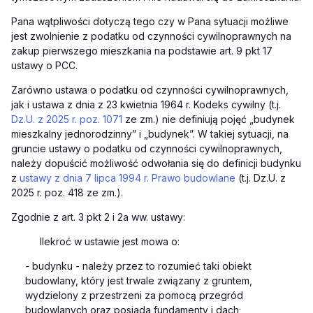
Pana wątpliwości dotyczą tego czy
w Pana sytuacji możliwe
jest zwolnienie z podatku od czynności cywilnoprawnych na
zakup pierwszego mieszkania na podstawie art. 9 pkt 17
ustawy o PCC
.
Zarówno ustawa o podatku od czynności cywilnoprawnych,
jak i ustawa z dnia
z 23 kwietnia 1964 r. Kodeks cywilny (t.j.
Dz.U. z 2025 r. poz. 1071
ze zm.)
nie definiują pojęć „budynek
mieszkalny jednorodzinny” i „budynek”. W takiej sytuacji, na
gruncie ustawy o podatku od czynności cywilnoprawnych,
należy dopuścić możliwość odwołania się do definicji budynku
z
ustawy z dnia 7 lipca 1994 r. Prawo budowlane
(t.j. Dz.U. z
2025 r. poz. 418 ze zm.
).
Zgodnie
z art. 3 pkt 2 i 2a ww. ustawy:
Ilekroć w ustawie jest mowa o:
-
budynku - należy przez to rozumieć taki obiekt
budowlany, który jest trwale związany z gruntem,
wydzielony z przestrzeni za pomocą przegród
budowlanych oraz posiada fundamenty i dach;