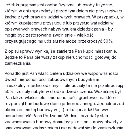
jeżeli kupującym jest osoba fizyczna lub osoby fizyczne,
którym w dniu sprzedaży i przed tym dniem nie przysługiwało
żadne z tych praw ani udział w tych prawach. W przypadku, w
którym kupującemu przysługuje lub przysługiwał udział w
opisywanych prawach nabyty tytułem dziedziczenia - by
mogło być zastosowane zwolnienie - wielkość
przysługującego mu udziału nie może przekroczyć 50%.
Z opisu sprawy wynika, że zamierza Pan kupić mieszkanie.
Będzie to Pana pierwszy zakup nieruchomości gotowej do
zamieszkania.
Ponadto jest P
an właścicielem udziałów we współwłasności
dwóch nieruchomości zabudowanych budynkami
mieszkalnymi jednorodzinnymi, ale udziały te nie przekraczają
50% i zostały nabyte w drodze dziedziczenia. Wcześniej był
Pan także właścicielem nieruchomości gruntowej, na której
rozpoczął Pan budowę domu jednorodzinnego. Jednak przed
ukończeniem tej budowy w (…) roku sprzedał Pan ww.
nieruchomość Pana Rodzicom. W dniu sprzedaży stan
zaawansowania budowy domu był jako stan surowy otwarty z
tymczasowym zadaszeniem i nie nadawał się do zamieszkania.