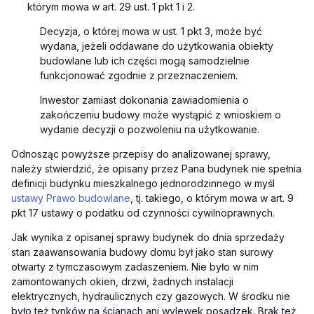
którym mowa w art. 29 ust. 1 pkt 1 i 2.
Decyzja, o której mowa w ust. 1 pkt 3, może być
wydana, jeżeli oddawane do użytkowania obiekty
budowlane lub ich części mogą samodzielnie
funkcjonować zgodnie z przeznaczeniem.
Inwestor zamiast dokonania zawiadomienia o
zakończeniu budowy może wystąpić z wnioskiem o
wydanie decyzji o pozwoleniu na użytkowanie.
Odnosząc powyższe przepisy do analizowanej sprawy,
należy stwierdzić, że opisany przez Pana budynek nie spełnia
definicji
budynku mieszkalnego jednorodzinnego w myśl
ustawy Prawo budowlane
, tj. takiego, o którym mowa w art. 9
pkt 17 ustawy o podatku od czynności cywilnoprawnych.
Jak wynika z opisanej sprawy budynek do
dnia sprzedaży
stan zaawansowania budowy domu był jako stan surowy
otwarty z tymczasowym zadaszeniem. Nie było w nim
zamontowanych okien, drzwi, żadnych instalacji
elektrycznych, hydraulicznych czy gazowych. W środku nie
było też tynków na ścianach ani wylewek posadzek. Brak też