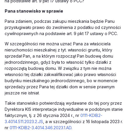
na podstawie art. 9 pkt 17 ustawy o PCC?
Pana stanowisko w sprawie
Pana zdaniem, podczas zakupu mieszkania będzie Panu
przysługiwało prawo do zwolnienia z podatku od czynności
cywilnoprawnych na podstawie art. 9 pkt 17 ustawy o PCC.
W szczególności nie można uznać Pana za właściciela
nieruchomości mieszkalnej z tyt. własności gruntu, który
sprzedał Pan, a na którym rozpoczął Pan budowę domu
jednorodzinnego, gdyż była to własność tylko działki z
rozpoczętą budową domu. W związku z tym nie można
własności tej działki zakwalifikować jako prawo własności
budynku mieszkalnego jednorodzinnego, bo w momencie
sprzedaży przez Pana tej działki dom w sensie prawnym
jeszcze nie istniał.
Takie stanowisko potwierdzają wydawane do tej pory przez
Dyrektora KIS interpretacje indywidualne w podobnym stanie
faktycznym, tj. z 26 stycznia 2024 r., nr
0111-KDIB2-
3.4014.511.2023.2.JS
, a w szczególności z 16 listopada 2023 r.
nr
0111-KDIB2-3.4014.346.2023.1.AD
.