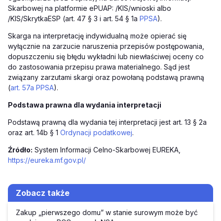
Skarbowej na platformie ePUAP: /KIS/wnioski albo
/KIS/SkrytkaESP (art. 47 § 3 i art. 54 § 1a
PPSA
).
Skarga na interpretację indywidualną może opierać się
wyłącznie na zarzucie naruszenia przepisów postępowania,
dopuszczeniu się błędu wykładni lub niewłaściwej oceny co
do zastosowania przepisu prawa materialnego. Sąd jest
związany zarzutami skargi oraz powołaną podstawą prawną
(
art. 57a PPSA
).
Podstawa prawna dla wydania interpretacji
Podstawą prawną dla w
ydania tej interpretacji jest art. 13 § 2a
oraz art. 14b § 1
Ordynacji podatkowej
.
Źródło:
System Informacji Celno-Skarbowej EUREKA,
https://eureka.mf.gov.pl/
Zobacz także
Zakup „pierwszego domu” w stanie surowym może być