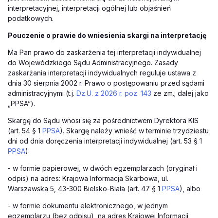
interpretacyjnej, interpretacji ogólnej lub objaśnień
podatkowych.
Pouczenie
o prawie do wniesienia skargi na interpretację
Ma Pan prawo do zaskarżenia tej interpretacji indywidualnej
do Wojewódzkiego Sądu Administracyjnego. Zasady
zaskarżania interpretacji indywidualnych reguluje ustawa z
dnia 30 sierpnia 2002 r. Prawo o postępowaniu przed sądami
administracyjnymi (t.j.
Dz.U. z 2026 r. poz. 143
ze zm.; dalej jako
„PPSA”).
Skargę do Sądu wnosi się za pośrednictwem Dyrektora KIS
(art. 54 § 1
PPSA
). Skargę należy wnieść w terminie trzydziestu
dni od dnia doręczenia interpretacji indywidualnej (art. 53
§ 1
PPSA
):
-
w formie papierowej, w dwóch egzemplarzach (oryginał i
odpis) na adres: Krajowa Informacja Skarbowa, ul.
Warszawska 5, 43-300 Bielsko-Biała (art. 47 § 1
PPSA
), albo
-
w formie dokumentu elektronicznego, w jednym
egzemplarzu (bez odpisu), na adres Krajowej Informacji