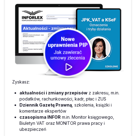
Zyskasz:
aktualności i zmiany przepisów
z zakresu, m.in.
podatków, rachunkowości, kadr, płac i ZUS
Dziennik Gazetę Prawną
, szkolenia, książki i
komentarze ekspertów
czasopisma INFOR
m.in. Monitor księgowego,
Biuletyn VAT oraz MONITOR prawa pracy i
ubezpieczeń