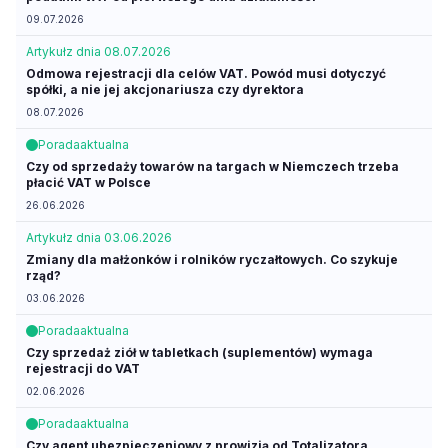
09.07.2026
Artykuł
z dnia 08.07.2026
Odmowa rejestracji dla celów VAT. Powód musi dotyczyć
spółki, a nie jej akcjonariusza czy dyrektora
08.07.2026
Porada
aktualna
Czy od sprzedaży towarów na targach w Niemczech trzeba
płacić VAT w Polsce
26.06.2026
Artykuł
z dnia 03.06.2026
Zmiany dla małżonków i rolników ryczałtowych. Co szykuje
rząd?
03.06.2026
Porada
aktualna
Czy sprzedaż ziół w tabletkach (suplementów) wymaga
rejestracji do VAT
02.06.2026
Porada
aktualna
Czy agent ubezpieczeniowy z prowizją od Totalizatora