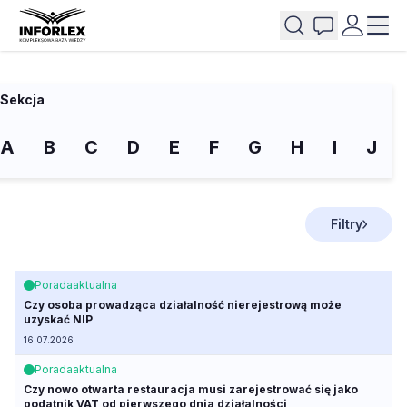
Sekcja
A
B
C
D
E
F
G
H
I
J
Filtry
Porada
aktualna
Czy osoba prowadząca działalność nierejestrową może
uzyskać NIP
16.07.2026
Porada
aktualna
Czy nowo otwarta restauracja musi zarejestrować się jako
podatnik VAT od pierwszego dnia działalności