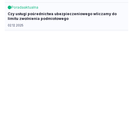
Porada
aktualna
Czy usługi pośrednictwa ubezpieczeniowego wliczamy do
limitu zwolnienia podmiotowego
02.12.2025
Porada
aktualna
Czy można odliczyć VAT od zakupu samochodu przed
rejestracją działalności
27.11.2025
Artykuł
aktualny
Jakie zmiany w VAT czekają podatników od 1 lipca 2026 r.
30.10.2025
Porada
aktualna
Czy można odliczyć VAT z faktur otrzymanych przed
rejestracją jako podatnik VAT czynny
29.10.2025
Porada
aktualna
Czy można wybrać zwolnienie podmiotowe, składając
zgłoszenie aktualizacyjne po terminie
15.07.2025