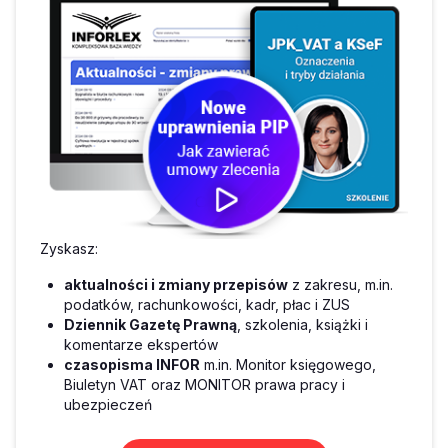
Zyskasz:
aktualności i zmiany przepisów
z zakresu, m.in.
podatków, rachunkowości, kadr, płac i ZUS
Dziennik Gazetę Prawną
, szkolenia, książki i
komentarze ekspertów
czasopisma INFOR
m.in. Monitor księgowego,
Biuletyn VAT oraz MONITOR prawa pracy i
ubezpieczeń