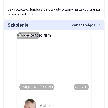
Jak rozliczyć fundusz celowy utworzony na zakup gruntu
w spółdzielni
Szkolenie
Zobacz więcej
07.08.2026
Faktura przesłana w pdf a
potem wysłana do KSeF – co
z tym zrobić
KSIĘGOWOŚĆ FIRM
02:11
Autor