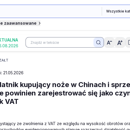
je zaawansowane
KTUALNA
6.08.2026
ZAŁT
i: 21.05.2026
atnik kupujący noże w Chinach i sprze
e powinien zarejestrować się jako czy
k VAT
zystający ze zwolnienia z VAT ze względu na wysokość obrotów o
 przychodów ewidencjonowanych planuje rozszerzyć działalność g