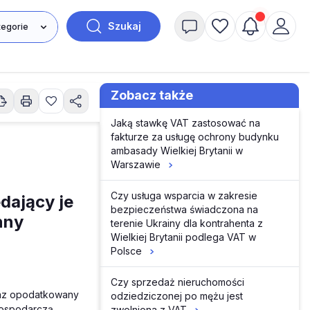
Szukaj
Zobacz także
Jaką stawkę VAT zastosować na
fakturze za usługę ochrony budynku
ambasady Wielkiej Brytanii w
Warszawie
Czy usługa wsparcia w zakresie
dający je
bezpieczeństwa świadczona na
nny
terenie Ukrainy dla kontrahenta z
Wielkiej Brytanii podlega VAT w
Polsce
Czy sprzedaż nieruchomości
raz opodatkowany
odziedziczonej po mężu jest
ospodarczą.
zwolniona z VAT