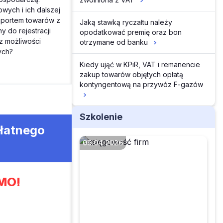
wych i ich dalszej
importem towarów z
Jaką stawką ryczałtu należy
 do rejestracji
opodatkować premię oraz bon
z możliwości
otrzymane od banku
ych?
Kiedy ująć w KPiR, VAT i remanencie
zakup towarów objętych opłatą
kontyngentową na przywóz F-gazów
Szkolenie
płatnego
06.04.2026
MO!
Czy w 2026 r.
podatnicy PIT będą
przesyłać swoje
rozliczenia do urzędu