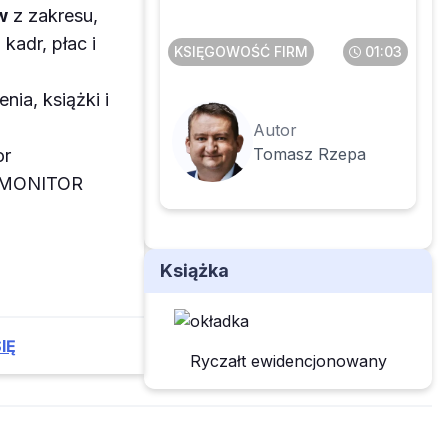
skarbowego
w
z zakresu,
kadr, płac i
KSIĘGOWOŚĆ FIRM
01:03
enia, książki i
Autor
Tomasz Rzepa
or
z MONITOR
Książka
IĘ
Ryczałt ewidencjonowany