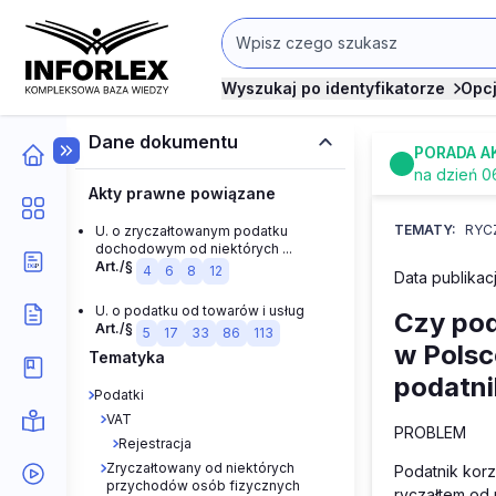
Wyszukaj po identyfikatorze
Opc
Dane dokumentu
PORADA A
na dzień 0
Akty prawne powiązane
TEMATY:
RYC
U. o zryczałtowanym podatku
dochodowym od niektórych ...
Art./§
4
6
8
12
Data publikacj
U. o podatku od towarów i usług
Czy pod
Art./§
5
17
33
86
113
w Polsc
Tematyka
podatni
Podatki
VAT
PROBLEM
Rejestracja
Zryczałtowany od niektórych
Podatnik kor
przychodów osób fizycznych
ryczałtem od