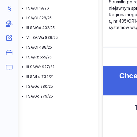
Strumiłło po 
niejawnym spr
I SA/Ol 19/26
Regionalnego 
I SA/Ol 328/25
r., nr 405/OR
systemów wsp
III SA/Gd 402/25
VIII SA/Wa 836/25
I SA/Ol 488/25
I SA/Rz 555/25
III SA/Wr 927/22
Chce
III SA/Lu 734/21
I SA/Go 280/25
I SA/Go 279/25