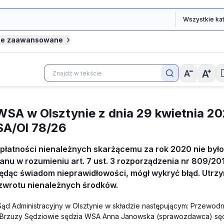
je zaawansowane
SA w Olsztynie z dnia 29 kwietnia 202
 SA/Ol 78/26
płatności nienależnych skarżącemu za rok 2020 nie był
anu w rozumieniu art. 7 ust. 3 rozporządzenia nr 809/201
będąc świadom nieprawidłowości, mógł wykryć błąd. Utrz
zwrotu nienależnych środków.
ąd Administracyjny w Olsztynie w składzie następującym: Przewodn
Brzuzy Sędziowie sędzia WSA Anna Janowska (sprawozdawca) sęd