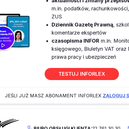
aktualności i zmiany przepisó
m.in. podatków, rachunkowości, 
ZUS
Dziennik Gazetę Prawną
, szkol
komentarze ekspertów
czasopisma INFOR
m.in. Monit
księgowego, Biuletyn VAT ora
prawa pracy i ubezpieczeń
TESTUJ INFORLEX
JEŚLI JUŻ MASZ ABONAMENT INFORLEX
ZALOGUJ S
BIURO OBSŁUGI KLIENTA:
22 761 30 30