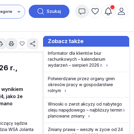
Szukaj
Zobacz także
Informator dla klientów biur
rachunkowych – kalendarium
wydarzeń – sierpień 2026 r.
6 r.,
Potwierdzanie przez organy gmin
okresów pracy w gospodarstwie
o wynikiem
rolnym
4, jako że
ymano
Wnioski o zwrot akcyzy od nabytego
oleju napędowego – najbliższy termin i
planowane zmiany
iczący sędzia
Zmiany prawa – weszły w życie od 24
zia WSA Jolanta