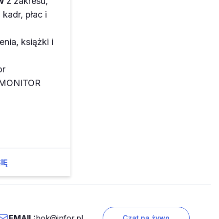
w
z zakresu,
kadr, płac i
enia, książki i
or
z MONITOR
IĘ
EMAIL:
bok@infor.pl
Czat na żywo