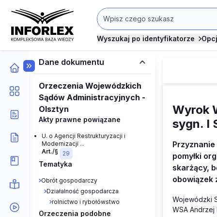
Wyszukaj po identyfikatorze
Opc
Dane dokumentu
Orzeczenia Wojewódzkich
Sądów Administracyjnych -
Wyrok W
Olsztyn
Akty prawne powiązane
sygn. I
U. o Agencji Restrukturyzacji i
Przyznanie 
Modernizacji ...
Art./§
29
pomyłki org
Tematyka
skarżący, 
obowiązek 
Obrót gospodarczy
Działalność gospodarcza
Wojewódzki S
rolnictwo i rybołówstwo
WSA Andrzej 
Orzeczenia podobne