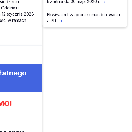
kwietnia do 30 maja 2026 r.
osiedzeniu
 Oddziału
a 12 stycznia 2026
Ekwiwalent za pranie umundurowania
ości w ramach
a PIT
płatnego
MO!