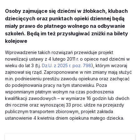
Osoby zajmujące się dziećmi w żłobkach, klubach
dziecięcych oraz punktach opieki dziennej będą
miały prawo do płatnego wolnego na odbywanie
szkoleń. Będą im też przysługiwać zniżki na bilety
kolejowe
Wprowadzenie takich rozwiązań przewiduje projekt
nowelizacji ustawy z 4 lutego 2011 r. o opiece nad dziećmi w
wieku do lat 3 (t.j.
Dz.U. z 2025 r. poz. 798
), którym wczoraj
zajmował się rząd. Zaproponowane w nim zmiany mają służyć
m.in. podniesieniu prestiżu zawodu opiekuna oraz zachęcać
do podejmowania pracy na tym stanowisku. Poza
wspomnianym płatnym wolnym na czas podnoszenia
kwalifikacji zawodowych – w wymiarze 16 godzin lub dwóch
dni rocznie oraz wynoszącej 33 proc. uldze na przejazdy
publicznym transportem zbiorowym, projekt zakłada
ustanowienie 4 kwietnia dniem opiekuna małego dziecka.