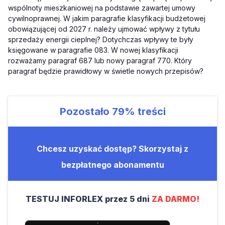
wspólnoty mieszkaniowej na podstawie zawartej umowy
cywilnoprawnej. W jakim paragrafie klasyfikacji budżetowej
obowiązującej od 2027 r. należy ujmować wpływy z tytułu
sprzedaży energii cieplnej? Dotychczas wpływy te były
księgowane w paragrafie 083. W nowej klasyfikacji
rozważamy paragraf 687 lub nowy paragraf 770. Który
paragraf będzie prawidłowy w świetle nowych przepisów?
Pozostało
79%
treści
Chcesz uzyskać dostęp? Skorzystaj z
bezpłatnego abonamentu
TESTUJ INFORLEX przez 5 dni
ZA DARMO!