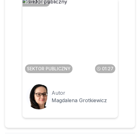
16.07.2026
Czy pomoc dydaktyczna
będzie klasyfikowana w §
777 bez względu na kwotę
SEKTOR PUBLICZNY
01:27
Autor
Magdalena Grotkiewicz