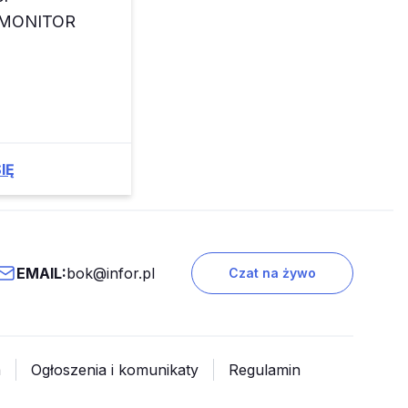
z MONITOR
IĘ
EMAIL:
bok@infor.pl
Czat na żywo
a
Ogłoszenia i komunikaty
Regulamin