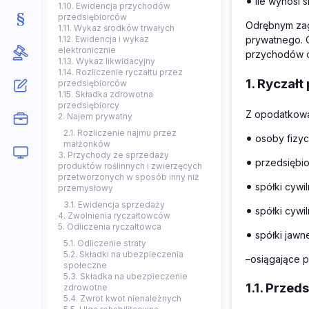
•
ile wynosi 
1.10. Ewidencja przychodów
przedsiębiorców
Odrębnym zag
1.11. Wykaz środków trwałych
1.12. Ewidencja i wykaz
prywatnego. O
elektronicznie
przychodów o
1.13. Wykaz likwidacyjny
1.14. Rozliczenie ryczałtu przez
1. Ryczał
przedsiębiorców
1.15. Składka zdrowotna
przedsiębiorcy
Z opodatkowa
2. Najem prywatny
2.1. Rozliczenie najmu przez
•
osoby fizyc
małżonków
3. Przychody ze sprzedaży
•
przedsiębio
produktów roślinnych i zwierzęcych
przetworzonych w sposób inny niż
•
spółki cywi
przemysłowy
3.1. Ewidencja sprzedaży
•
spółki cywi
4. Zwolnienia ryczałtowców
5. Odliczenia ryczałtowca
•
spółki jawn
5.1. Odliczenie straty
5.2. Składki na ubezpieczenia
–osiągające p
społeczne
5.3. Składka na ubezpieczenie
1.1. Prze
zdrowotne
5.4. Zwrot kwot nienależnych