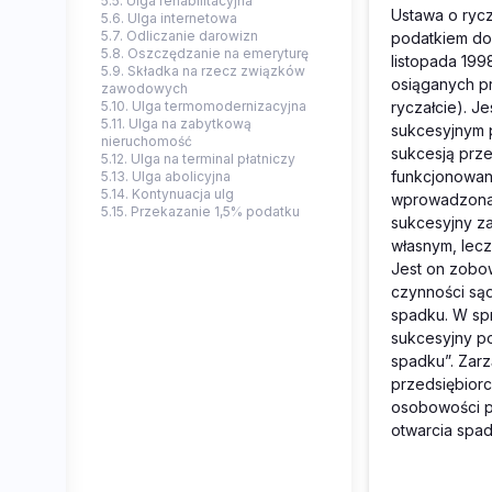
5.5. Ulga rehabilitacyjna
Ustawa o ryc
5.6. Ulga internetowa
5.7. Odliczanie darowizn
podatkiem do
5.8. Oszczędzanie na emeryturę
listopada 19
5.9. Składka na rzecz związków
osiąganych pr
zawodowych
5.10. Ulga termomodernizacyjna
ryczałcie). J
5.11. Ulga na zabytkową
sukcesyjnym p
nieruchomość
sukcesją przed
5.12. Ulga na terminal płatniczy
funkcjonowan
5.13. Ulga abolicyjna
5.14. Kontynuacja ulg
wprowadzona 
5.15. Przekazanie 1,5% podatku
sukcesyjny za
własnym, lecz
Jest on zobo
czynności są
spadku. W sp
sukcesyjny p
spadku”. Zar
przedsiębiorc
osobowości pr
otwarcia spad