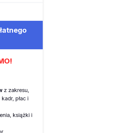
płatnego
MO!
w
z zakresu,
kadr, płac i
enia, książki i
or