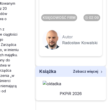
poleasingowych
ałtowanym
składników majątku
z 20
odów
KSIĘGOWOŚĆ FIRM
02:09
awa o
h z
e ciągłości
Autor
go
Radosław Kowalski
. Zarządca
, w imieniu
ch majątku.
any do
stwa w
arządca
Książka
Zobacz więcej
czenia „w
śmierci
 niemającą
e od
PKPiR 2026