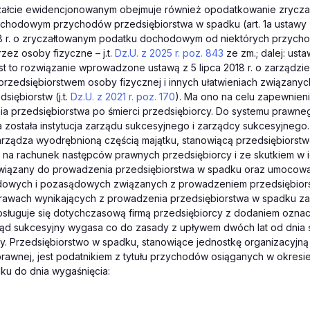
załcie ewidencjonowanym obejmuje również opodatkowanie zrycz
chodowym przychodów przedsiębiorstwa w spadku (art. 1a ustawy 
98 r. o zryczałtowanym podatku dochodowym od niektórych przych
zez osoby fizyczne – j.t.
Dz.U. z 2025 r. poz. 843
ze zm.; dalej: ust
est to rozwiązanie wprowadzone ustawą z 5 lipca 2018 r. o zarządzie
rzedsiębiorstwem osoby fizycznej i innych ułatwieniach związanyc
siębiorstw (j.t.
Dz.U. z 2021 r. poz. 170
). Ma ono na celu zapewnieni
ia przedsiębiorstwa po śmierci przedsiębiorcy. Do systemu prawne
została instytucja zarządu sukcesyjnego i zarządcy sukcesyjnego
rządza wyodrębnioną częścią majątku, stanowiącą przedsiębiorstwo
 na rachunek następców prawnych przedsiębiorcy i ze skutkiem w i
wiązany do prowadzenia przedsiębiorstwa w spadku oraz umocow
dowych i pozasądowych związanych z prowadzeniem przedsiębior
rawach wynikających z prowadzenia przedsiębiorstwa w spadku z
osługuje się dotychczasową firmą przedsiębiorcy z dodaniem ozna
ząd sukcesyjny wygasa co do zasady z upływem dwóch lat od dnia 
y. Przedsiębiorstwo w spadku, stanowiące jednostkę organizacyjną
awnej, jest podatnikiem z tytułu przychodów osiąganych w okresi
ku do dnia wygaśnięcia: