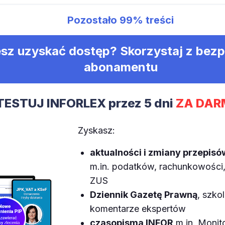
Pozostało
99%
treści
sz uzyskać dostęp? Skorzystaj z bez
abonamentu
TESTUJ INFORLEX przez 5 dni
ZA DAR
Zyskasz:
aktualności i zmiany przepisó
m.in. podatków, rachunkowości, 
ZUS
Dziennik Gazetę Prawną
, szkol
komentarze ekspertów
czasopisma INFOR
m.in. Monit