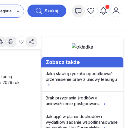
Szukaj
Zobacz także
Jaką stawką ryczałtu opodatkować
ą formą
przeniesienie praw z umowy leasingu
a 2026 rok
Brak przyznania środków a
unieważnienie postępowania
Jak ująć w planie dochodów i
wydatków zadanie współfinansowane
ze środków Unii Europejskiej