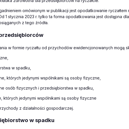
składka zdrowotna dla przedsiębiorców na ryczałcie.
adnieniem omówionym w publikacji jest opodatkowanie ryczałtem 
d 1 stycznia 2023 r. tylko ta forma opodatkowania jest dostępna dla
siąganych z tego źródła.
t przedsiębiorców
nia w formie ryczałtu od przychodów ewidencjonowanych mogą sk
zne,
rstwa w spadku,
lne, których jedynymi wspólnikami są osoby fizyczne,
lne osób fizycznych i przedsiębiorstwa w spadku,
e, których jedynymi wspólnikami są osoby fizyczne
rzychody z działalności gospodarczej.
dsiębiorstwo w spadku