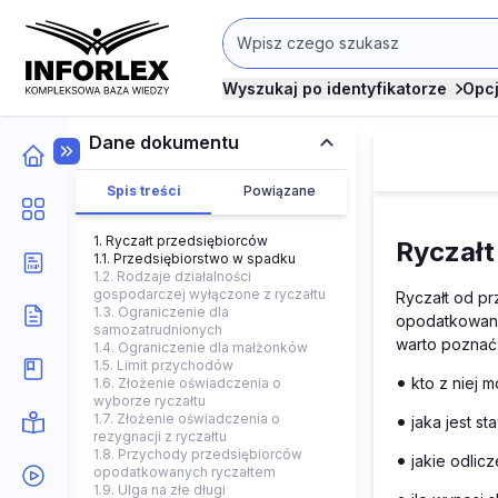
Wyszukaj po identyfikatorze
Opc
Dane dokumentu
Spis treści
Powiązane
1. Ryczałt przedsiębiorców
Ryczał
1.1. Przedsiębiorstwo w spadku
1.2. Rodzaje działalności
gospodarczej wyłączone z ryczałtu
Ryczałt od pr
1.3. Ograniczenie dla
opodatkowani
samozatrudnionych
warto poznać
1.4. Ograniczenie dla małżonków
1.5. Limit przychodów
•
kto z niej m
1.6. Złożenie oświadczenia o
wyborze ryczałtu
•
1.7. Złożenie oświadczenia o
jaka jest st
rezygnacji z ryczałtu
1.8. Przychody przedsiębiorców
•
jakie odlicz
opodatkowanych ryczałtem
1.9. Ulga na złe długi