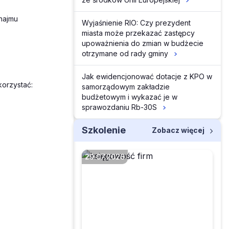
najmu
Wyjaśnienie RIO: Czy prezydent
miasta może przekazać zastępcy
upoważnienia do zmian w budżecie
otrzymane od rady gminy
Jak ewidencjonować dotacje z KPO w
orzystać:
samorządowym zakładzie
budżetowym i wykazać je w
sprawozdaniu Rb-30S
Szkolenie
Zobacz więcej
29.07.2026
Czego dotyczą
projektowane zmiany
w zakresie sprzedaży