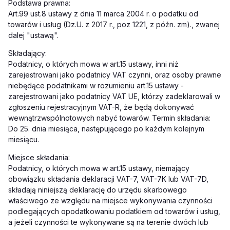
Podstawa prawna:
Art.99 ust.8 ustawy z dnia 11 marca 2004 r. o podatku od
towarów i usług (Dz.U. z 2017 r., poz 1221, z późn. zm)., zwanej
dalej "ustawą".
Składający:
Podatnicy, o których mowa w art.15 ustawy, inni niż
zarejestrowani jako podatnicy VAT czynni, oraz osoby prawne
niebędące podatnikami w rozumieniu art.15 ustawy -
zarejestrowani jako podatnicy VAT UE, którzy zadeklarowali w
zgłoszeniu rejestracyjnym VAT-R, że będą dokonywać
wewnątrzwspólnotowych nabyć towarów. Termin składania:
Do 25. dnia miesiąca, następującego po każdym kolejnym
miesiącu.
Miejsce składania:
Podatnicy, o których mowa w art.15 ustawy, niemający
obowiązku składania deklaracji VAT-7, VAT-7K lub VAT-7D,
składają niniejszą deklarację do urzędu skarbowego
właściwego ze względu na miejsce wykonywania czynności
podlegających opodatkowaniu podatkiem od towarów i usług,
a jeżeli czynności te wykonywane są na terenie dwóch lub