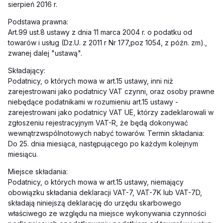
sierpień 2016 r.
Podstawa prawna:
Art.99 ust.8 ustawy z dnia 11 marca 2004 r. o podatku od
towarów i usług (Dz.U. z 2011 r Nr 177,poz 1054, z późn. zm).,
zwanej dalej "ustawą".
Składający:
Podatnicy, o których mowa w art.15 ustawy, inni niż
zarejestrowani jako podatnicy VAT czynni, oraz osoby prawne
niebędące podatnikami w rozumieniu art.15 ustawy -
zarejestrowani jako podatnicy VAT UE, którzy zadeklarowali w
zgłoszeniu rejestracyjnym VAT-R, że będą dokonywać
wewnątrzwspólnotowych nabyć towarów. Termin składania:
Do 25. dnia miesiąca, następującego po każdym kolejnym
miesiącu.
Miejsce składania:
Podatnicy, o których mowa w art.15 ustawy, niemający
obowiązku składania deklaracji VAT-7, VAT-7K lub VAT-7D,
składają niniejszą deklarację do urzędu skarbowego
właściwego ze względu na miejsce wykonywania czynności