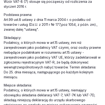
Wzór VAT-8 (7) stosuje się począwszy od rozliczenia za
styczeń 2016 r.
Podstawa prawna:
Art.99 ust.8 ustawy z dnia 11 marca 2004 r. o podatku od
towarów i usług
(Dz.U. z 2011 r Nr 177,poz 1054, z późn. zm)
.,
zwanej dalej "ustawą".
Składający:
Podatnicy, o których mowa w art.15 ustawy, inni niż
zarejestrowani jako podatnicy VAT czynni, oraz osoby prawne
niebędące podatnikami w rozumieniu art.15 ustawy -
zarejestrowani jako podatnicy VAT UE, którzy zadeklarowali w
zgłoszeniu rejestracyjnym VAT-R, że będą dokonywać
wewnątrzwspólnotowych nabyć towarów. Termin składania:
Do 25. dnia miesiąca, następującego po każdym kolejnym
miesiącu.
Miejsce składania:
Podatnicy, o których mowa w art.15 ustawy, niemający
obowiązku składania deklaracji VAT-7, VAT-7K lub VAT-7D,
składają niniejszą deklarację do urzędu skarbowego
właściwego ze względu na miejsce wykonywania czynności