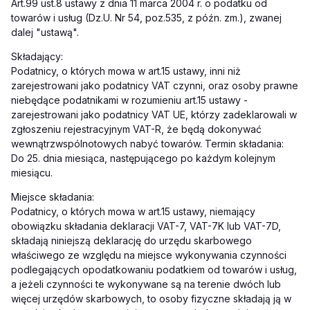
Art.99 ust.8 ustawy z dnia 11 marca 2004 r. o podatku od
towarów i usług (Dz.U. Nr 54, poz.535, z późn. zm.), zwanej
dalej "ustawą".
Składający:
Podatnicy, o których mowa w art.15 ustawy, inni niż
zarejestrowani jako podatnicy VAT czynni, oraz osoby prawne
niebędące podatnikami w rozumieniu art.15 ustawy -
zarejestrowani jako podatnicy VAT UE, którzy zadeklarowali w
zgłoszeniu rejestracyjnym VAT-R, że będą dokonywać
wewnątrzwspólnotowych nabyć towarów. Termin składania:
Do 25. dnia miesiąca, następującego po każdym kolejnym
miesiącu.
Miejsce składania:
Podatnicy, o których mowa w art.15 ustawy, niemający
obowiązku składania deklaracji VAT-7, VAT-7K lub VAT-7D,
składają niniejszą deklarację do urzędu skarbowego
właściwego ze względu na miejsce wykonywania czynności
podlegających opodatkowaniu podatkiem od towarów i usług,
a jeżeli czynności te wykonywane są na terenie dwóch lub
więcej urzędów skarbowych, to osoby fizyczne składają ją w