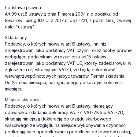
Podstawa prawna:
Art.99 ust.8 ustawy z dnia 11 marca 2004 r. o podatku od
towarów i usług (Dz.U. z 2017 r., poz 1221, z późn. zm)., zwanej
dalej "ustawą".
Składający:
Podatnicy, o których mowa w art.15 ustawy, inni niż
zarejestrowani jako podatnicy VAT czynni, oraz osoby prawne
niebędące podatnikami w rozumieniu art.15 ustawy -
zarejestrowani jako podatnicy VAT UE, którzy zadeklarowali w
zgłoszeniu rejestracyjnym VAT-R, że będą dokonywać
wewnątrzwspólnotowych nabyć towarów. Termin składania:
Do 25. dnia miesiąca, następującego po każdym kolejnym
miesiącu.
Miejsce składania:
Podatnicy, o których mowa w art.15 ustawy, niemający
obowiązku składania deklaracji VAT-7, VAT-7K lub VAT-7D,
składają niniejszą deklarację do urzędu skarbowego
właściwego ze względu na miejsce wykonywania czynności
podlegających opodatkowaniu podatkiem od towarów i usług,