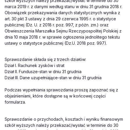
szkół wyższych należy przekazać/wysłać w terminie do 30
marca 2019 r. z danymi według stanu w dniu 31 grudnia 2018 r.
Obowiązek przekazywania danych statystycznych wynika z
art. 30 pkt 3 ustawy z dnia 29 czerwca 1995 r. o statystyce
publicznej (Dz. U. z 2018 r. poz. 997, z późn. zm.) oraz
Obwieszczenia Marszałka Sejmu Rzeczypospolitej Polskiej z
dnia 10 maja 2018 r. w sprawie ogłoszenia jednolitego tekstu
ustawy o statystyce publicznej (Dz.U. 2018 poz. 997).
Sprawozdanie składa się z trzech działów:
Dział I. Rachunek zysków i strat
Dział II. Fundusze-stan w dniu 31 grudnia
Dział III. Dane uzupełniające-stan w dniu 31 grudnia
Podczas wypełniania sprawozdania proszę zapoznać się z
objaśnieniami, które dostępne są w końcowej części
formularza.
Sprawozdanie o przychodach, kosztach i wyniku finansowym
szkół wyższych należy przekazać/wysłać w terminie do 30