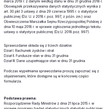
marca 2019 r. z danymi według stanu w dniu 31 grudnia 2018 r.
Obowiązek przekazywania danych statystycznych wynika z
art. 30 pkt 3 ustawy z dnia 29 czerwca 1995 r. o statystyce
publicznej (Dz. U. z 2018 r. poz. 997, z późn. zm.) oraz
Obwieszczenia Marszałka Sejmu Rzeczypospolitej Polskiej z
dnia 10 maja 2018 r. w sprawie ogłoszenia jednolitego tekstu
ustawy o statystyce publicznej (Dz.U. 2018 poz. 997).
Sprawozdanie składa się z trzech działów:
Dział I. Rachunek zysków i strat
Dział II. Fundusze-stan w dniu 31 grudnia
Dział III. Dane uzupełniające-stan w dniu 31 grudnia
Podczas wypełniania sprawozdania proszę zapoznać się z
objaśnieniami, które dostępne są w końcowej części
formularza.
Podstawa prawna:
Rozporządzenie Rady Ministrów z dnia 21 lipca 2015 r. w
sprawie programu badań statystycznych statystyki publicznej