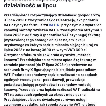
działalność w lipcu
Przedsiębiorca rozpoczynający działalność gospodarczą
3 lipca 2023 r. złożył wniosek o rejestrację jako podatnik
VAT czynny na formularzu
VAT-R
, przy czym nie wybrał on
kasowej metody rozliczeń VAT. Przedsiębiorca otrzymał 3
lipca 2023 r. od firmy X (podatnika VAT czynnego) fakturę
(wystawioną tego samego dnia) za najem lokalu
użytkowego (w którym będzie mieściło się jego biuro) za
lipiec 2023 r. na kwotę 3690 zł, w tym VAT: 690 zł.
Otrzymana faktura nie zawierała wyrazów „metoda
kasowa”. Przedsiębiorca zamierza opłacić tę fakturę w
terminie płatności (do 17 lipca 2023 r.) przelewem na
rachunek firmy X figurujący na białej liście podatników
VAT. Podatek dochodowy będzie rozliczać na zasadach
ogólnych (według skali podatkowej), prowadząc
podatkową księgę przychodów i rozchodów metodą
kasową. Przedsiębiorca będzie rozliczać VAT i zaliczki na
PIT na zasadach ogólnych za okresy miesięczne.
Przedsiębiorca będzie świadczyć zarówno usługi
zwolnione z podatku, jak i opodatkowane VAT, dlatego