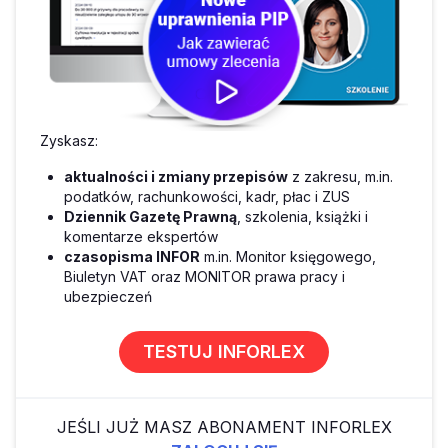
Zyskasz:
aktualności i zmiany przepisów
z zakresu, m.in.
podatków, rachunkowości, kadr, płac i ZUS
Dziennik Gazetę Prawną
, szkolenia, książki i
komentarze ekspertów
czasopisma INFOR
m.in. Monitor księgowego,
Biuletyn VAT oraz MONITOR prawa pracy i
ubezpieczeń
TESTUJ INFORLEX
JEŚLI JUŻ MASZ ABONAMENT INFORLEX