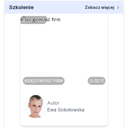
Szkolenie
Zobacz więcej
07.08.2026
Faktura przesłana w pdf a
potem wysłana do KSeF – co
z tym zrobić
KSIĘGOWOŚĆ FIRM
02:11
Autor
Ewa Sokołowska