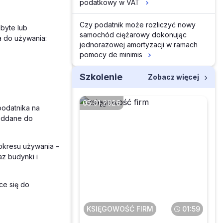
podatkowy w VAT
Czy podatnik może rozliczyć nowy
byte lub
samochód ciężarowy dokonując
a do używania:
jednorazowej amortyzacji w ramach
pomocy de minimis
Szkolenie
Zobacz więcej
05.01.2026
podatnika na
 oddane do
okresu używania –
Co się zmieni w
az budynki i
rozliczaniu
samochodów od 2026
r.
ce się do
KSIĘGOWOŚĆ FIRM
01:59