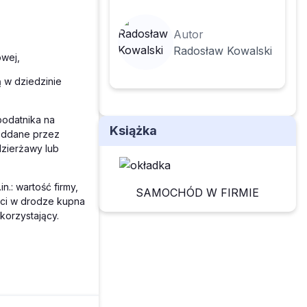
Autor
Radosław Kowalski
owej,
 w dziedzinie
podatnika na
Książka
oddane przez
dzierżawy lub
n.: wartość firmy,
SAMOCHÓD W FIRMIE
ści w drodze kupna
korzystający.