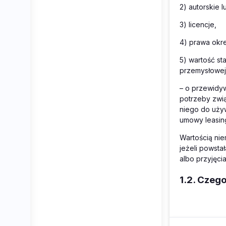
2) autorskie
3) licencje,
4) prawa okre
5) wartość s
przemysłowej
– o przewidy
potrzeby zwi
niego do używ
umowy leasin
Wartością niem
jeżeli powsta
albo przyjęci
1.2. Czeg