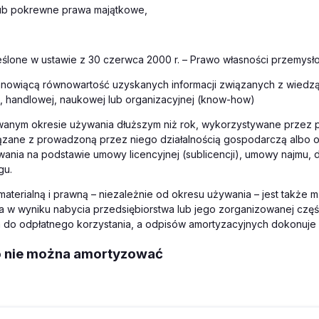
 lub pokrewne prawa majątkowe,
ślone w ustawie z 30 czerwca 2000 r. – Prawo własności przemysł
tanowiącą równowartość uzyskanych informacji związanych z wiedzą
, handlowej, naukowej lub organizacyjnej (know-how)
wanym okresie używania dłuższym niż rok, wykorzystywane przez 
ązane z prowadzoną przez niego działalnością gospodarczą albo 
ania na podstawie umowy licencyjnej (sublicencji), umowy najmu, 
gu.
aterialną i prawną – niezależnie od okresu używania – jest także m.i
ła w wyniku nabycia przedsiębiorstwa lub jego zorganizowanej czę
a do odpłatnego korzystania, a odpisów amortyzacyjnych dokonuje 
o nie można amortyzować