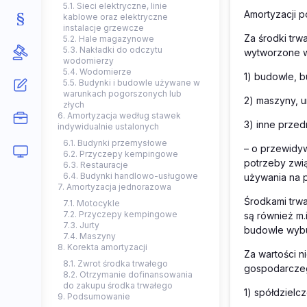
5.1. Sieci elektryczne, linie
Amortyzacji po
kablowe oraz elektryczne
instalacje grzewcze
Za środki trw
5.2. Hale magazynowe
5.3. Nakładki do odczytu
wytworzone we
wodomierzy
5.4. Wodomierze
1) budowle, b
5.5. Budynki i budowle używane w
warunkach pogorszonych lub
2) maszyny, u
złych
6. Amortyzacja według stawek
3) inne przed
indywidualnie ustalonych
6.1. Budynki przemysłowe
– o przewidy
6.2. Przyczepy kempingowe
potrzeby zwi
6.3. Restauracje
6.4. Budynki handlowo-usługowe
używania na 
7. Amortyzacja jednorazowa
Środkami trw
7.1. Motocykle
7.2. Przyczepy kempingowe
są również m.
7.3. Jurty
budowle wyb
7.4. Maszyny
8. Korekta amortyzacji
Za wartości n
8.1. Zwrot środka trwałego
gospodarczeg
8.2. Otrzymanie dofinansowania
do zakupu środka trwałego
1) spółdzielc
9. Podsumowanie