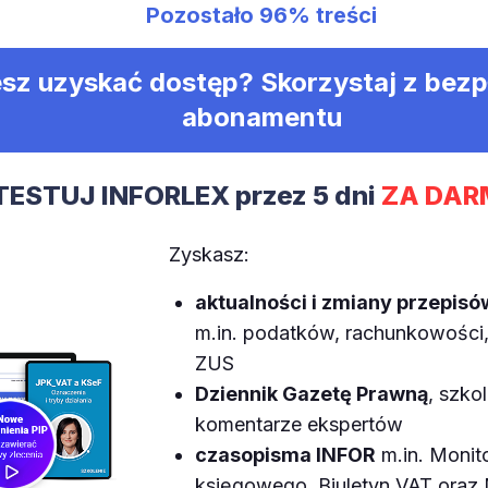
Pozostało
96%
treści
sz uzyskać dostęp? Skorzystaj z bez
abonamentu
TESTUJ INFORLEX przez 5 dni
ZA DAR
Zyskasz:
aktualności i zmiany przepisó
m.in. podatków, rachunkowości, 
ZUS
Dziennik Gazetę Prawną
, szkol
komentarze ekspertów
czasopisma INFOR
m.in. Monit
księgowego, Biuletyn VAT ora