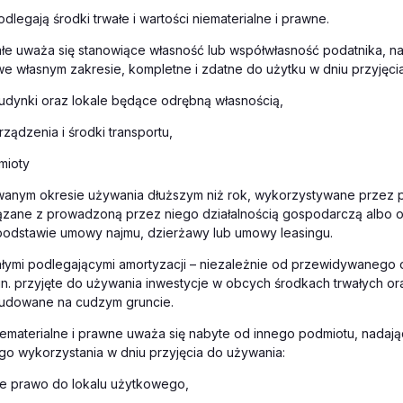
dlegają środki trwałe i wartości niematerialne i prawne.
ałe uważa się stanowiące własność lub współwłasność podatnika, na
 własnym zakresie, kompletne i zdatne do użytku w dniu przyjęci
udynki oraz lokale będące odrębną własnością,
rządzenia i środki transportu,
mioty
wanym okresie używania dłuższym niż rok, wykorzystywane przez 
ązane z prowadzoną przez niego działalnością gospodarczą albo
podstawie umowy najmu, dzierżawy lub umowy leasingu.
ałymi podlegającymi amortyzacji – niezależnie od przewidywanego 
in. przyjęte do używania inwestycje w obcych środkach trwałych or
udowane na cudzym gruncie.
iematerialne i prawne uważa się nabyte od innego podmiotu, nadają
o wykorzystania w dniu przyjęcia do używania:
ze prawo do lokalu użytkowego,