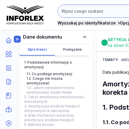
Wyszukaj po identyfikatorze
Opc
Dane dokumentu
ARTYKUŁ 
na dzień 0
Spis treści
Powiązane
TEMATY:
AMO
1. Podstawowe informacje o
amortyzacji
Data publikacj
1.1. Co podlega amortyzacji
1.2. Czego nie można
Amortyz
amortyzować
1.3. Jakimi metodami można
korekta
amortyzować środki trwałe
2. Zakaz amortyzacji nieruchomości
mieszkalnych
1. Pods
3. Amortyzacja środków trwałych
otrzymanych w darowiźnie
4. Brak możliwości wstecznej
amortyzacji środków trwałych
1.1. Co po
5. Metoda liniowa