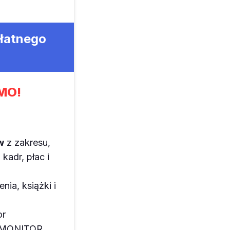
płatnego
MO!
w
z zakresu,
kadr, płac i
enia, książki i
or
z MONITOR