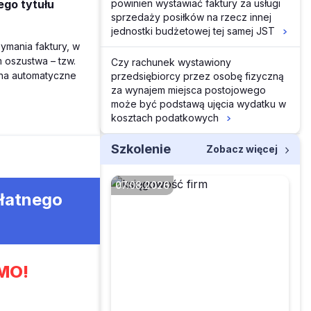
powinien wystawiać faktury za usługi
ego tytułu
sprzedaży posiłków na rzecz innej
jednostki budżetowej tej samej JST
ymania faktury, w
m oszustwa – tzw.
Czy rachunek wystawiony
 na automatyczne
przedsiębiorcy przez osobę fizyczną
za wynajem miejsca postojowego
może być podstawą ujęcia wydatku w
kosztach podatkowych
Szkolenie
Zobacz więcej
07.08.2026
płatnego
Faktura przesłana w
pdf a potem wysłana
MO!
do KSeF – co z tym
zrobić