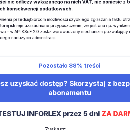
ci nie odliczy wykazanego na nich VAT, nie poniesie z t
ch konsekwencji podatkowych.
ienia przedsiębiorcom możliwości szybkiego zgłaszania faktu otrz
tórej istnieje uzasadnione przypuszczenie, że jest ona np. wynikie
ow a – w API KSeF 2.0 został wprowadzony mechanizm pozwalający
kiego nadużycia administracji.
Pozostało
88%
treści
sz uzyskać dostęp? Skorzystaj z bez
abonamentu
TESTUJ INFORLEX przez 5 dni
ZA DAR
Zyskasz: