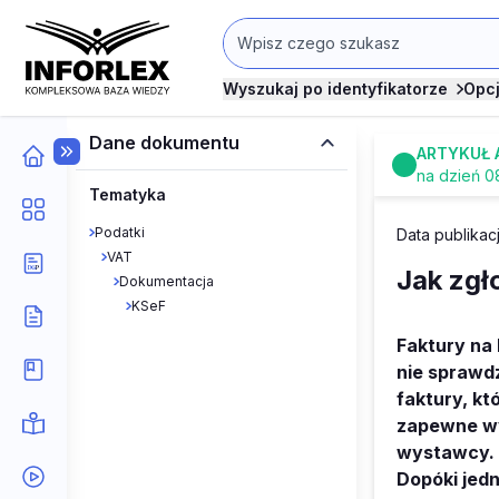
Wyszukaj po identyfikatorze
Opc
Dane dokumentu
ARTYKUŁ 
na dzień 0
Tematyka
Podatki
Data publikac
VAT
Jak zgł
Dokumentacja
KSeF
Faktury na
nie sprawd
faktury, k
zapewne wy
wystawcy. 
Dopóki jed