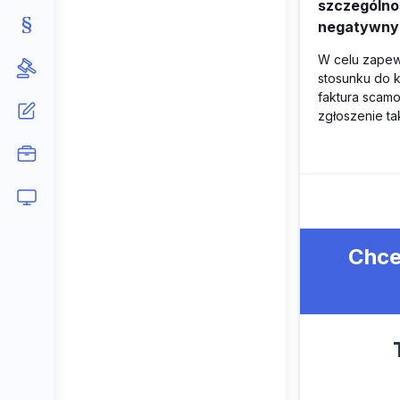
szczególnoś
negatywny
W celu zapewn
stosunku do k
faktura scam
zgłoszenie ta
Chce