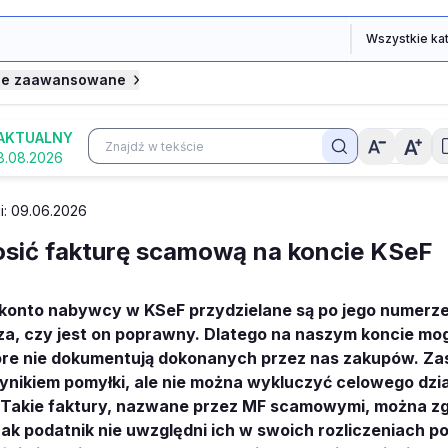
je zaawansowane
AKTUALNY
8.08.2026
ji: 09.06.2026
osić fakturę scamową na koncie KSeF
 konto nabywcy w KSeF przydzielane są po jego numerze
za, czy jest on poprawny. Dlatego na naszym koncie mog
tóre nie dokumentują dokonanych przez nas zakupów. Zas
nikiem pomyłki, ale nie można wykluczyć celowego dzia
Takie faktury, nazwane przez MF scamowymi, można zgł
nak podatnik nie uwzględni ich w swoich rozliczeniach 