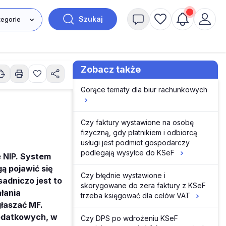
Szukaj
Zobacz także
Gorące tematy dla biur rachunkowych
Czy faktury wystawione na osobę
fizyczną, gdy płatnikiem i odbiorcą
usługi jest podmiot gospodarczy
podlegają wysyłce do KSeF
 NIP. System
ą pojawić się
Czy błędnie wystawione i
adniczo jest to
skorygowane do zera faktury z KSeF
łania
trzeba księgować dla celów VAT
aszać MF .
podatkowych, w
Czy DPS po wdrożeniu KSeF