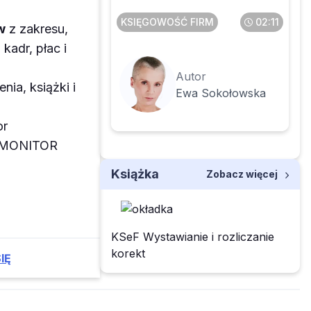
KSIĘGOWOŚĆ FIRM
02:11
w
z zakresu,
kadr, płac i
Autor
enia, książki i
Ewa Sokołowska
or
z MONITOR
Książka
Zobacz więcej
KSeF Wystawianie i rozliczanie
korekt
IĘ