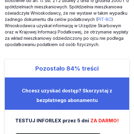
stosownie do art. 11. ust. 2 i 2 ustawy z dnia 15 grudnia 2000 r. o
spółdzielniach mieszkaniowych. Spółdzielnia mieszkaniowa
oświadczyła Wnioskodawcy, że nie wystawi w takim wypadku
żadnego dokumentu dla celów podatkowych (
PIT-8C
).
Wnioskodawca uzyskał informację w Urzędzie Skarbowym
oraz w Krajowej Informacji Podatkowej, że otrzymanie wypłaty
za wkład mieszkaniowy odziedziczony po ojcu nie podlega
opodatkowaniu podatkiem od osób fizycznych.
Pozostało
84%
treści
Chcesz uzyskać dostęp? Skorzystaj z
bezpłatnego abonamentu
TESTUJ INFORLEX przez 5 dni
ZA DARMO!