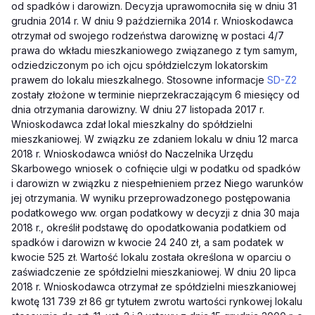
od spadków i darowizn. Decyzja uprawomocniła się w dniu 31
grudnia 2014 r. W dniu 9 października 2014 r. Wnioskodawca
otrzymał od swojego rodzeństwa darowiznę w postaci 4/7
prawa do wkładu mieszkaniowego związanego z tym samym,
odziedziczonym po ich ojcu spółdzielczym lokatorskim
prawem do lokalu mieszkalnego. Stosowne informacje
SD-Z2
zostały złożone w terminie nieprzekraczającym 6 miesięcy od
dnia otrzymania darowizny. W dniu 27 listopada 2017 r.
Wnioskodawca zdał lokal mieszkalny do spółdzielni
mieszkaniowej. W związku ze zdaniem lokalu w dniu 12 marca
2018 r. Wnioskodawca wniósł do Naczelnika Urzędu
Skarbowego wniosek o cofnięcie ulgi w podatku od spadków
i darowizn w związku z niespełnieniem przez Niego warunków
jej otrzymania. W wyniku przeprowadzonego postępowania
podatkowego ww. organ podatkowy w decyzji z dnia 30 maja
2018 r., określił podstawę do opodatkowania podatkiem od
spadków i darowizn w kwocie 24 240 zł, a sam podatek w
kwocie 525 zł. Wartość lokalu została określona w oparciu o
zaświadczenie ze spółdzielni mieszkaniowej. W dniu 20 lipca
2018 r. Wnioskodawca otrzymał ze spółdzielni mieszkaniowej
kwotę 131 739 zł 86 gr tytułem zwrotu wartości rynkowej lokalu