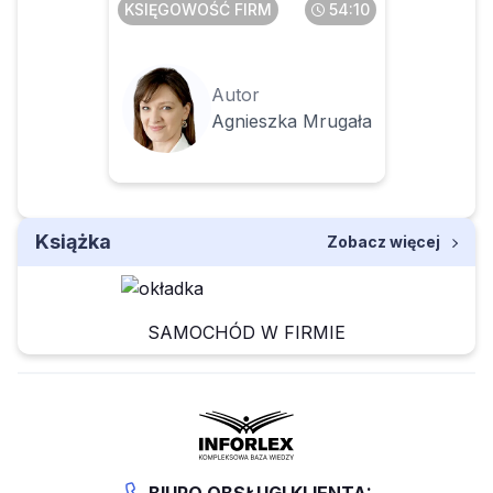
KSIĘGOWOŚĆ FIRM
54:10
Autor
Agnieszka Mrugała
Książka
Zobacz więcej
SAMOCHÓD W FIRMIE
BIURO OBSŁUGI KLIENTA: