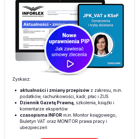
Zyskasz:
aktualności i zmiany przepisów
z zakresu, m.in.
podatków, rachunkowości, kadr, płac i ZUS
Dziennik Gazetę Prawną
, szkolenia, książki i
komentarze ekspertów
czasopisma INFOR
m.in. Monitor księgowego,
Biuletyn VAT oraz MONITOR prawa pracy i
ubezpieczeń