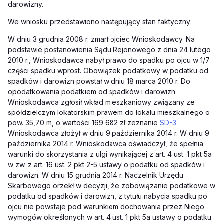
darowizny.
We wniosku przedstawiono następujący stan faktyczny:
W dniu 3 grudnia 2008 r. zmarł ojciec Wnioskodawcy. Na
podstawie postanowienia Sądu Rejonowego z dnia 24 lutego
2010 r., Wnioskodawca nabył prawo do spadku po ojcu w 1/7
części spadku wprost. Obowiązek podatkowy w podatku od
spadków i darowizn powstał w dniu 18 marca 2010 r. Do
opodatkowania podatkiem od spadków i darowizn
Wnioskodawca zgłosił wkład mieszkaniowy związany ze
spółdzielczym lokatorskim prawem do lokalu mieszkalnego o
pow. 35,70 m, o wartości 169 682 zł zeznanie
SD-3
Wnioskodawca złożył w dniu 9 października 2014 r. W dniu 9
października 2014 r. Wnioskodawca oświadczył, że spełnia
warunki do skorzystania z ulgi wynikającej z art. 4 ust. 1 pkt 5a
w zw. z art. 16 ust. 2 pkt 2-5 ustawy o podatku od spadków i
darowizn. W dniu 15 grudnia 2014 r. Naczelnik Urzędu
Skarbowego orzekł w decyzji, że zobowiązanie podatkowe w
podatku od spadków i darowizn, z tytułu nabycia spadku po
ojcu nie powstaje pod warunkiem dochowania przez Niego
wymogów określonych w art. 4 ust. 1 pkt 5a ustawy o podatku