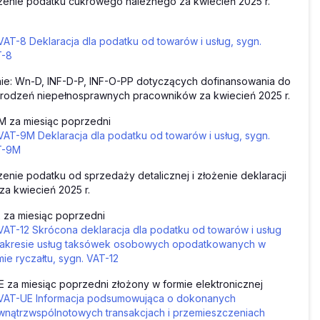
zenie podatku cukrowego należnego za kwiecień 2025 r.
VAT-8 Deklaracja dla podatku od towarów i usług, sygn.
T-8
ie: Wn-D, INF-D-P, INF-O-PP dotyczących dofinansowania do
rodzeń niepełnosprawnych pracowników za kwiecień 2025 r.
M za miesiąc poprzedni
VAT-9M Deklaracja dla podatku od towarów i usług, sygn.
T-9M
zenie podatku od sprzedaży detalicznej i złożenie deklaracji
za kwiecień 2025 r.
 za miesiąc poprzedni
VAT-12 Skrócona deklaracja dla podatku od towarów i usług
akresie usług taksówek osobowych opodatkowanych w
mie ryczałtu, sygn. VAT-12
 za miesiąc poprzedni złożony w formie elektronicznej
VAT-UE Informacja podsumowująca o dokonanych
nątrzwspólnotowych transakcjach i przemieszczeniach