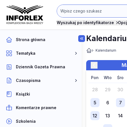
Wyszukaj po identyfikatorze
Opc
Kalendari
Strona główna
Kalendarium
Tematyka
Dziennik Gazeta Prawna
pon
wto
śro
Czasopisma
28
29
30
Książki
5
6
7
Komentarze prawne
12
13
14
Szkolenia