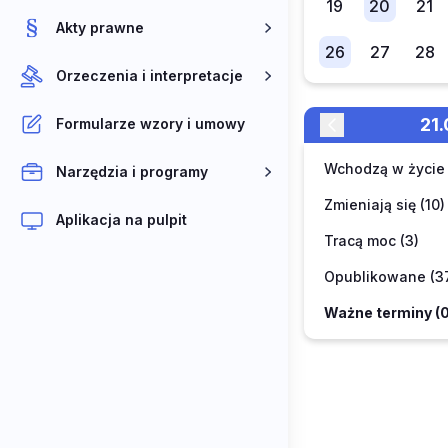
19
20
21
Akty prawne
26
27
28
Orzeczenia i interpretacje
2
Formularze wzory i umowy
Wchodzą w życie 
Narzędzia i programy
Zmieniają się (10)
Aplikacja na pulpit
Tracą moc (3)
Opublikowane (3
Ważne terminy (0