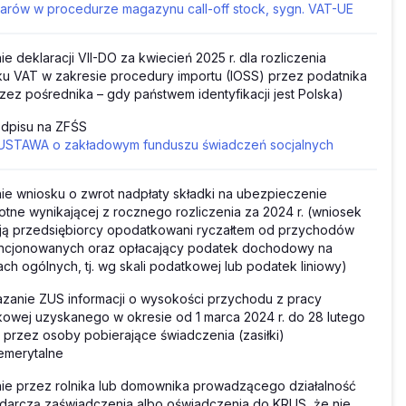
arów w procedurze magazynu call-off stock, sygn. VAT-UE
ie deklaracji VII-DO za kwiecień 2025 r. dla rozliczenia
u VAT w zakresie procedury importu (IOSS) przez podatnika
rzez pośrednika – gdy państwem identyfikacji jest Polska)
 odpisu na ZFŚS
USTAWA o zakładowym funduszu świadczeń socjalnych
ie wniosku o zwrot nadpłaty składki na ubezpieczenie
tne wynikającej z rocznego rozliczenia za 2024 r. (wniosek
ją przedsiębiorcy opodatkowani ryczałtem od przychodów
ncjonowanych oraz opłacający podatek dochodowy na
ch ogólnych, tj. wg skali podatkowej lub podatek liniowy)
zanie ZUS informacji o wysokości przychodu z pracy
owej uzyskanego w okresie od 1 marca 2024 r. do 28 lutego
. przez osoby pobierające świadczenia (zasiłki)
emerytalne
ie przez rolnika lub domownika prowadzącego działalność
arczą zaświadczenia albo oświadczenia do KRUS, że nie