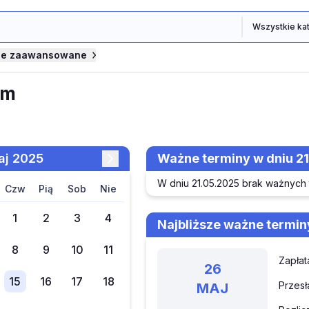
je zaawansowane
um
maj 2025
Ważne terminy w dniu 2
W dniu 21.05.2025 brak ważnych
czw
pią
sob
nie
1
2
3
4
Najbliższe ważne termin
8
9
10
11
Zapłat
26
15
16
17
18
Przesł
MAJ