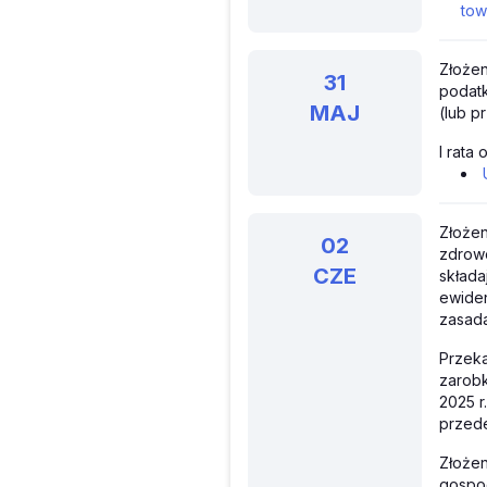
tow
Złożen
31
podatk
MAJ
(lub p
I rata
Złożen
02
zdrowo
CZE
składa
ewide
zasada
Przeka
zarobk
2025 r
przed
Złożen
gospod