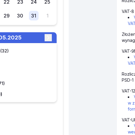
Rozlic
22
23
24
25
VAT-8
29
30
31
1
VA
Złożen
1.05.2025
wynag
(32)
VAT-9
VA
Rozlic
PSD-1 
71)
VAT-12
)
w z
for
VAT-UE
wew