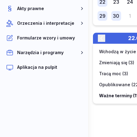
22
23
24
Akty prawne
29
30
1
Orzeczenia i interpretacje
2
Formularze wzory i umowy
Wchodzą w życie 
Narzędzia i programy
Zmieniają się (3)
Aplikacja na pulpit
Tracą moc (3)
Opublikowane (2
Ważne terminy (1