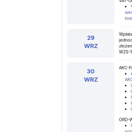
VAT-UE
wew
tow
Wpłata
29
jednoo
WRZ
złożen
WZS-1M
AKC-P
30
WRZ
AK
ORD-W
pod