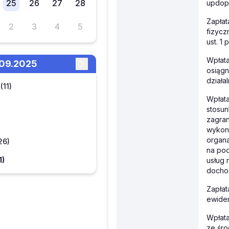
25
26
27
28
updop
Zapła
2
3
4
5
fizycz
ust. 1 
Wpłata
2.09.2025
osiągn
działa
(11)
Wpłata
stosun
zagran
wykony
organa
26)
na pod
1)
usług 
docho
Zapła
ewiden
Wpłat
ze śro