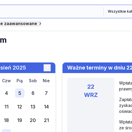
je zaawansowane
um
esień 2025
Ważne terminy w dniu 2
czw
pią
sob
nie
Wpłata
22
prawny
4
5
6
7
WRZ
Zapłat
zyska
11
12
13
14
oświad
18
19
20
21
Wpłat
ze śro