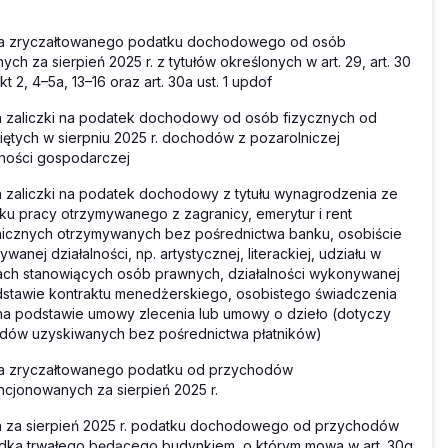
ta zryczałtowanego podatku dochodowego od osób
nych za sierpień 2025 r. z tytułów określonych w art. 29, art. 30
pkt 2, 4–5a, 13–16 oraz art. 30a ust. 1 updof
 zaliczki na podatek dochodowy od osób fizycznych od
iętych w sierpniu 2025 r. dochodów z pozarolniczej
lności gospodarczej
 zaliczki na podatek dochodowy z tytułu wynagrodzenia ze
ku pracy otrzymywanego z zagranicy, emerytur i rent
icznych otrzymywanych bez pośrednictwa banku, osobiście
wanej działalności, np. artystycznej, literackiej, udziału w
ch stanowiących osób prawnych, działalności wykonywanej
stawie kontraktu menedżerskiego, osobistego świadczenia
na podstawie umowy zlecenia lub umowy o dzieło (dotyczy
dów uzyskiwanych bez pośrednictwa płatników)
ta zryczałtowanego podatku od przychodów
cjonowanych za sierpień 2025 r.
a za sierpień 2025 r. podatku dochodowego od przychodów
dka trwałego będącego budynkiem, o którym mowa w art. 30g