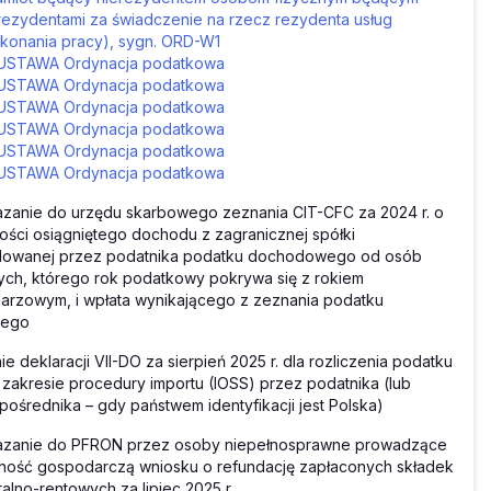
rezydentami za świadczenie na rzecz rezydenta usług
konania pracy), sygn. ORD-W1
USTAWA Ordynacja podatkowa
USTAWA Ordynacja podatkowa
USTAWA Ordynacja podatkowa
USTAWA Ordynacja podatkowa
USTAWA Ordynacja podatkowa
USTAWA Ordynacja podatkowa
zanie do urzędu skarbowego zeznania CIT-CFC za 2024 r. o
ści osiągniętego dochodu z zagranicznej spółki
olowanej przez podatnika podatku dochodowego od osób
ch, którego rok podatkowy pokrywa się z rokiem
arzowym, i wpłata wynikającego z zeznania podatku
nego
ie deklaracji VII-DO za sierpień 2025 r. dla rozliczenia podatku
zakresie procedury importu (IOSS) przez podatnika (lub
pośrednika – gdy państwem identyfikacji jest Polska)
azanie do PFRON przez osoby niepełnosprawne prowadzące
lność gospodarczą wniosku o refundację zapłaconych składek
alno-rentowych za lipiec 2025 r.