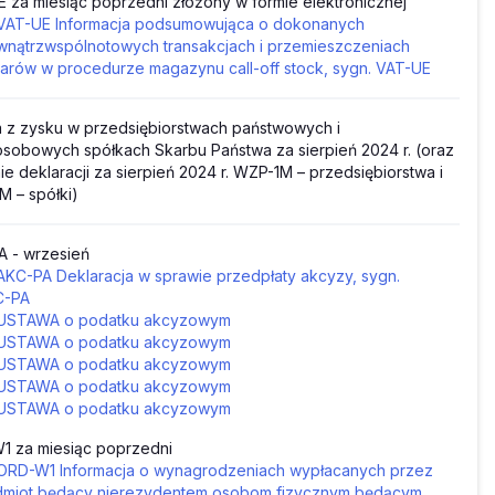
 za miesiąc poprzedni złożony w formie elektronicznej
VAT-UE Informacja podsumowująca o dokonanych
nątrzwspólnotowych transakcjach i przemieszczeniach
arów w procedurze magazynu call-off stock, sygn. VAT-UE
 z zysku w przedsiębiorstwach państwowych i
sobowych spółkach Skarbu Państwa za sierpień 2024 r. (oraz
ie deklaracji za sierpień 2024 r. WZP-1M – przedsiębiorstwa i
 – spółki)
A - wrzesień
AKC-PA Deklaracja w sprawie przedpłaty akcyzy, sygn.
C-PA
USTAWA o podatku akcyzowym
USTAWA o podatku akcyzowym
USTAWA o podatku akcyzowym
USTAWA o podatku akcyzowym
USTAWA o podatku akcyzowym
1 za miesiąc poprzedni
ORD-W1 Informacja o wynagrodzeniach wypłacanych przez
miot będący nierezydentem osobom fizycznym będącym