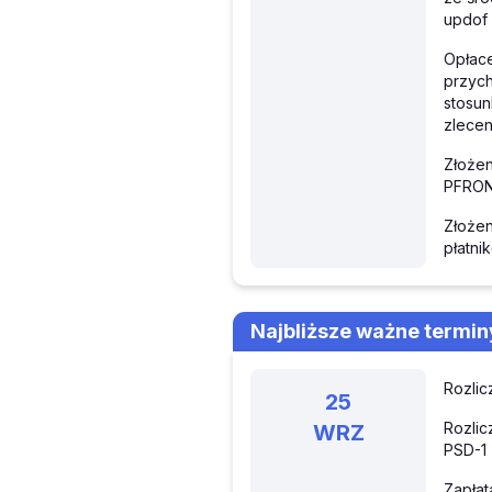
updof
Opłace
przych
stosun
zlecen
Złożeni
PFRON 
Złożen
płatni
Najbliższe ważne termin
Rozlic
25
Rozlic
WRZ
PSD-1 
Zapłat