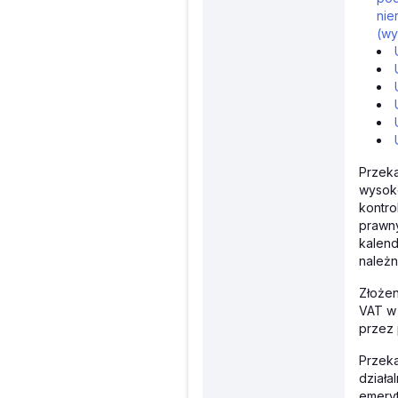
nie
(wy
Przeka
wysoko
kontr
prawny
kalend
należ
Złożen
VAT w 
przez 
Przek
działa
emeryt