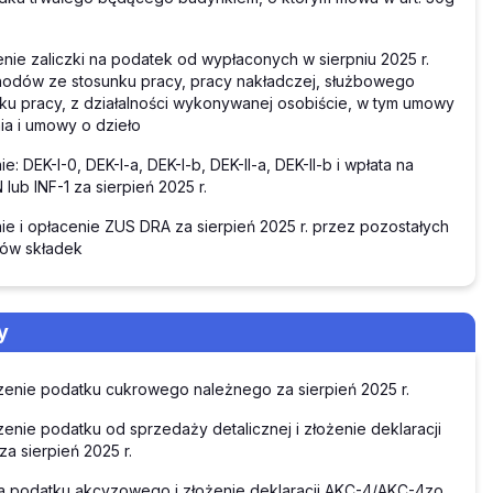
nie zaliczki na podatek od wypłaconych w sierpniu 2025 r.
odów ze stosunku pracy, pracy nakładczej, służbowego
ku pracy, z działalności wykonywanej osobiście, w tym umowy
ia i umowy o dzieło
e: DEK-I-0, DEK-I-a, DEK-I-b, DEK-II-a, DEK-II-b i wpłata na
lub INF-1 za sierpień 2025 r.
ie i opłacenie ZUS DRA za sierpień 2025 r. przez pozostałych
ków składek
y
zenie podatku cukrowego należnego za sierpień 2025 r.
zenie podatku od sprzedaży detalicznej i złożenie deklaracji
za sierpień 2025 r.
a podatku akcyzowego i złożenie deklaracji AKC-4/AKC-4zo,