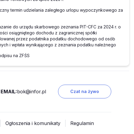
czny termin udzielania zaległego urlopu wypoczynkowego za
.
zanie do urzędu skarbowego zeznania PIT-CFC za 2024 r. o
ści osiągniętego dochodu z zagranicznej spółki
olowanej przez podatnika podatku dochodowego od osób
nych i wpłata wynikającego z zeznania podatku należnego
a odpisu na ZFŚS
EMAIL:
bok@infor.pl
Czat na żywo
Ogłoszenia i komunikaty
Regulamin