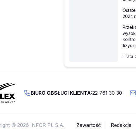
Ostate
2024 r
Przeka
wysoko
kontr
fizycz
II rat
BIURO OBSŁUGI KLIENTA:
22 761 30 30
right © 2026 INFOR PL S.A.
Zawartość
Redakcja