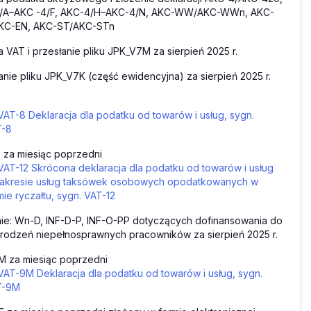
/A–AKC -4/F, AKC-4/H–AKC-4/N, AKC-WW/AKC-WWn, AKC-
KC-EN, AKC-ST/AKC-STn
a VAT i przesłanie pliku JPK_V7M za sierpień 2025 r.
anie pliku JPK_V7K (część ewidencyjna) za sierpień 2025 r.
VAT-8 Deklaracja dla podatku od towarów i usług, sygn.
T-8
 za miesiąc poprzedni
VAT-12 Skrócona deklaracja dla podatku od towarów i usług
akresie usług taksówek osobowych opodatkowanych w
mie ryczałtu, sygn. VAT-12
ie: Wn-D, INF-D-P, INF-O-PP dotyczących dofinansowania do
odzeń niepełnosprawnych pracowników za sierpień 2025 r.
M za miesiąc poprzedni
VAT-9M Deklaracja dla podatku od towarów i usług, sygn.
T-9M