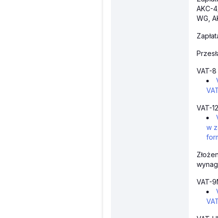
AKC-4
WG, A
Zapłat
Przesł
VAT-8
VA
VAT-12
w z
for
Złożen
wynagr
VAT-9
VA