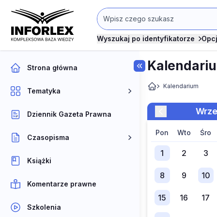
Wyszukaj po identyfikatorze
Opc
Kalendari
Strona główna
Kalendarium
Tematyka
wrz
Dziennik Gazeta Prawna
pon
wto
śro
Czasopisma
1
2
3
Książki
8
9
10
Komentarze prawne
15
16
17
Szkolenia