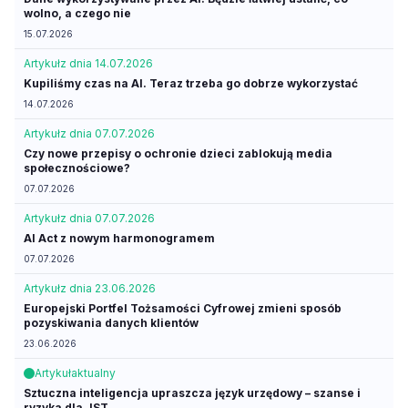
wolno, a czego nie
15.07.2026
Artykuł
z dnia 14.07.2026
Kupiliśmy czas na AI. Teraz trzeba go dobrze wykorzystać
14.07.2026
Artykuł
z dnia 07.07.2026
Czy nowe przepisy o ochronie dzieci zablokują media
społecznościowe?
07.07.2026
Artykuł
z dnia 07.07.2026
AI Act z nowym harmonogramem
07.07.2026
Artykuł
z dnia 23.06.2026
Europejski Portfel Tożsamości Cyfrowej zmieni sposób
pozyskiwania danych klientów
23.06.2026
Artykuł
aktualny
Sztuczna inteligencja upraszcza język urzędowy – szanse i
ryzyka dla JST