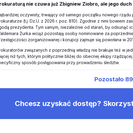
rokuraturą nie czuwa już Zbigniew Ziobro, ale jego duch 
ajbardziej oczywisty, trwający od samego początku nowego rządu 
rokuraturze (t.j. Dz.U. z 2026 r. poz. 810). Zgodnie z nimi bowiem
godą prezydenta. Tym samym, niezależnie od starań, by odsunąć ic
aldemara Żurka wciąż pozostają osoby nominowane za poprzedniej 
rzestępczości zorganizowanej i korupcji zajmuje się powołana w 201
rokuratorów związanych z poprzednią władzą nie brakuje też w jedn
ięcej niż tych, którym politycznie bliżej do obecnej ekipy rządzącej.
pecyficzny sposób postępowania przy prowadzeniu śledztw.
Pozostało
8
Chcesz uzyskać dostęp? Skorzys