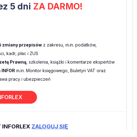
z 5 dni
ZA DARMO!
 i zmiany przepisów
z zakresu, m.in. podatków,
i, kadr, płac i ZUS
zetę Prawną
, szkolenia, książki i komentarze ekspertów
 INFOR
m.in. Monitor księgowego, Biuletyn VAT oraz
wa pracy i ubezpieczeń
NFORLEX
T INFORLEX
ZALOGUJ SIĘ