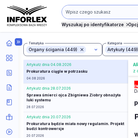
Wyszukaj po identyfikatorze
Opc
Tematyka
Kategoria
Organy ścigania (449)
Artykuły (449)
A
Artykuł
z dnia 04.08.2026
z 
Prokuratura ciągle w potrzasku
04.08.2026
Artykuł
z dnia 28.07.2026
D
Sprawa śmierci ojca Zbigniewa Ziobry obnażyła
luki systemu
p
28.07.2026
Artykuł
z dnia 20.07.2026
Prokuratura będzie miała nowy regulamin. Projekt
budzi kontrowersje
W
20.07.2026