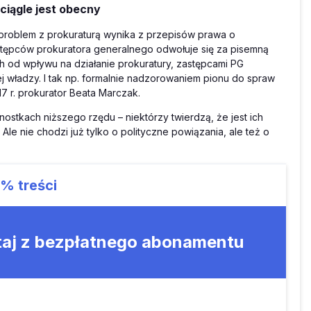
ciągle jest obecny
problem z prokuraturą wynika z przepisów prawa o
 zastępców prokuratora generalnego odwołuje się za pisemną
h od wpływu na działanie prokuratury, zastępcami PG
władzy. I tak np. formalnie nadzorowaniem pionu do spraw
7 r. prokurator Beata Marczak.
ostkach niższego rzędu – niektórzy twierdzą, że jest ich
 Ale nie chodzi już tylko o polityczne powiązania, ale też o
9%
treści
taj z bezpłatnego abonamentu