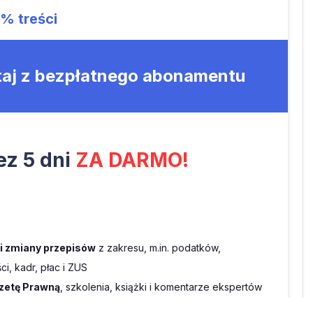
9%
treści
taj z bezpłatnego abonamentu
z 5 dni
ZA DARMO!
 i zmiany przepisów
z zakresu, m.in. podatków,
i, kadr, płac i ZUS
zetę Prawną
, szkolenia, książki i komentarze ekspertów
 INFOR
m.in. Monitor księgowego, Biuletyn VAT oraz