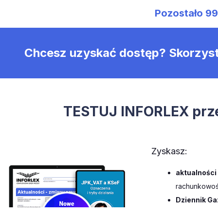
Pozostało
9
Chcesz uzyskać dostęp? Skorzys
TESTUJ INFORLEX prze
Zyskasz:
aktualności
rachunkowośc
Dziennik Ga
czasopisma