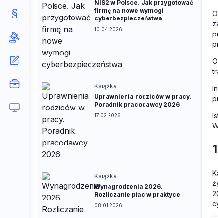
NIS2 w Polsce. Jak przygotować
firmę na nowe wymogi
O
cyberbezpieczeństwa
z
10.04.2026
p
p
O
tr
Książka
I
Uprawnienia rodziców w pracy.
p
Poradnik pracodawcy 2026
I
17.02.2026
W
K
Książka
ż
Wynagrodzenia 2026.
2
Rozliczanie płac w praktyce
c
08.01.2026