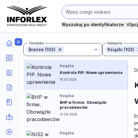
Wyszukaj po identyfikatorze
Opc
Tematyka
Kategoria
Branże (102)
Książki (102)
Książka
D
Kontrola PIP. Nowe uprawnienia
19.07.2026
Książka
BHP w firmie. Obowiązki
pracodawców
01.06.2026
P
p
b
Książka
d