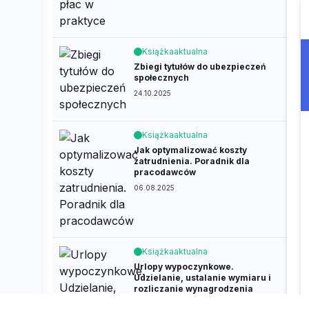
Książka
aktualna
Zbiegi tytułów do ubezpieczeń
społecznych
24.10.2025
Książka
aktualna
Jak optymalizować koszty
zatrudnienia. Poradnik dla
pracodawców
06.08.2025
Książka
aktualna
Urlopy wypoczynkowe.
Udzielanie, ustalanie wymiaru i
rozliczanie wynagrodzenia
17.06.2025