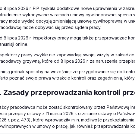
d 8 lipca 2026 r. PIP zyskała dodatkowe nowe uprawnienia w zakres
atrudnienie wykonywane w ramach umowy cywilnoprawnej spełnia wa
racy może wydać decyzję zmieniającą umowę cywilnoprawną w umow
racodawcę może odbywać się przed sądem pracy.
d 8 lipca 2026 r. inspektorzy pracy mogą także przeprowadzać kont
ansmisji online.
nspektorzy pracy zwykle nie zapowiadają swojej wizyty w zakładzie
racodawcy grzywną, które od 8 lipca 2026 r. za naruszenia przepi
stnieją jednak sposoby na wcześniejsze przygotowanie się do kontro
arto poznać swoje prawa w trakcie kontroli oraz zagadnienia, który
1. Zasady przeprowadzania kontroli pr
ażdy pracodawca może zostać skontrolowany przez Państwową Insp
ycie przepisy ustawy z 11 marca 2026 r. o zmianie ustawy o Państwow
026 r. poz. 473), które wprowadziły m.in. możliwość przekształcani
ywilnoprawnych w umowy o pracę, jak również przeprowadzania kon