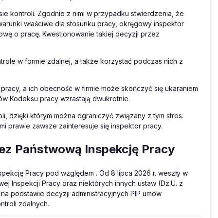
ie kontroli. Zgodnie z nimi w przypadku stwierdzenia, że
runki właściwe dla stosunku pracy, okręgowy inspektor
ę o pracę. Kwestionowanie takiej decyzji przez
role w formie zdalnej, a także korzystać podczas nich z
 pracy, a ich obecność w firmie może skończyć się ukaraniem
sów Kodeksu pracy wzrastają dwukrotnie.
li, dzięki którym można ograniczyć związany z tym stres.
mi prawie zawsze zainteresuje się inspektor pracy.
zez Państwową Inspekcję Pracy
ekcję Pracy pod względem . Od 8 lipca 2026 r. weszły w
ej Inspekcji Pracy oraz niektórych innych ustaw (Dz.U. z
a na podstawie decyzji administracyjnych PIP umów
troli zdalnych.