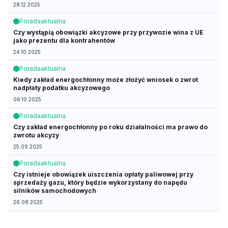
28.12.2025
Porada
aktualna
Czy wystąpią obowiązki akcyzowe przy przywozie wina z UE
jako prezentu dla kontrahentów
24.10.2025
Porada
aktualna
Kiedy zakład energochłonny może złożyć wniosek o zwrot
nadpłaty podatku akcyzowego
06.10.2025
Porada
aktualna
Czy zakład energochłonny po roku działalności ma prawo do
zwrotu akcyzy
25.09.2025
Porada
aktualna
Czy istnieje obowiązek uiszczenia opłaty paliwowej przy
sprzedaży gazu, który będzie wykorzystany do napędu
silników samochodowych
26.08.2025
Porada
aktualna