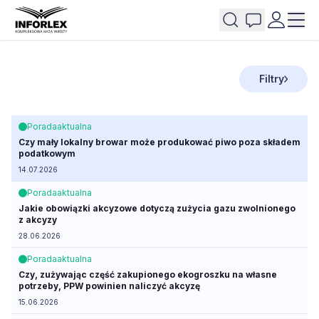
Filtry
Porada
aktualna
Czy mały lokalny browar może produkować piwo poza składem
podatkowym
14.07.2026
Porada
aktualna
Jakie obowiązki akcyzowe dotyczą zużycia gazu zwolnionego
z akcyzy
28.06.2026
Porada
aktualna
Czy, zużywając część zakupionego ekogroszku na własne
potrzeby, PPW powinien naliczyć akcyzę
15.06.2026