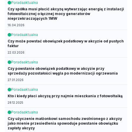
Porada
aktualna
Czy spółka musi płacić akcyzę wytwarzając energię z instalacji
fotowoltaicznej o łącznej mocy generatorów
nieprzekraczających 1MW
16.04.2026
Porada
aktualna
Czy może powstać obowiązek podatkowy w akcyzie od pustych
faktur
22.03.2026
Porada
aktualna
Czy powstanie obowiązek podatkowy w akcyzie przy
sprzedaży pozostałości węgla po modernizacji ogrzewania
27.01.2026
Porada
aktualna
Kto i kiedy płaci akcyzę przy najmie mieszkania z fotowoltaiką
28.12.2025
Porada
aktualna
Czy użyczenie małżonkowi samochodu zwolnionego z akcyzy
jako mienie przesiedlenia spowoduje powstanie obowiązku
zapłaty akcyzy