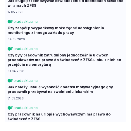
Jak długo przechowywać oświadczenia o dochodach składane
w ramach ZFŚS
17.05.2026
Porada
aktualna
Czy zespół powypadkowy może żądać udostępnienia
monitoringu z innego zakładu pracy
04.05.2026
Porada
aktualna
Czy były pracownik zatrudniony jednocześnie u dwóch
pracodawców ma prawo do świadczeń z ZFŚS u obu z nich po
przejściu na emeryturę
01.04.2026
Porada
aktualna
Jak należy ustalić wysokość dodatku motywacyjnego gdy
pracownik przebywał na zwolnieniu lekarskim
31.03.2026
Porada
aktualna
Czy pracownik na urlopie wychowawczym ma prawo do
świadczeń z ZFŚS
17.03.2026