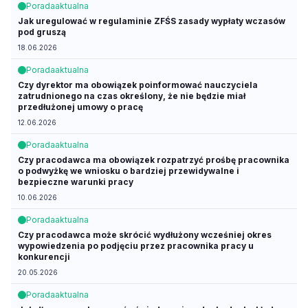
Porada
aktualna
Jak uregulować w regulaminie ZFŚS zasady wypłaty wczasów
pod gruszą
18.06.2026
Porada
aktualna
Czy dyrektor ma obowiązek poinformować nauczyciela
zatrudnionego na czas określony, że nie będzie miał
przedłużonej umowy o pracę
12.06.2026
Porada
aktualna
Czy pracodawca ma obowiązek rozpatrzyć prośbę pracownika
o podwyżkę we wniosku o bardziej przewidywalne i
bezpieczne warunki pracy
10.06.2026
Porada
aktualna
Czy pracodawca może skrócić wydłużony wcześniej okres
wypowiedzenia po podjęciu przez pracownika pracy u
konkurencji
20.05.2026
Porada
aktualna