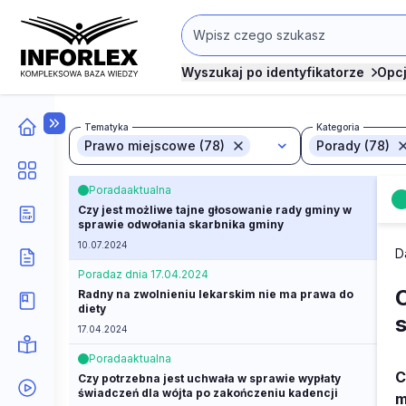
Wyszukaj po identyfikatorze
Opc
Tematyka
Kategoria
Prawo miejscowe (78)
Porady (78)
Porada
aktualna
Czy jest możliwe tajne głosowanie rady gminy w
sprawie odwołania skarbnika gminy
10.07.2024
D
Porada
z dnia 17.04.2024
Radny na zwolnieniu lekarskim nie ma prawa do
diety
17.04.2024
Porada
aktualna
C
Czy potrzebna jest uchwała w sprawie wypłaty
świadczeń dla wójta po zakończeniu kadencji
m