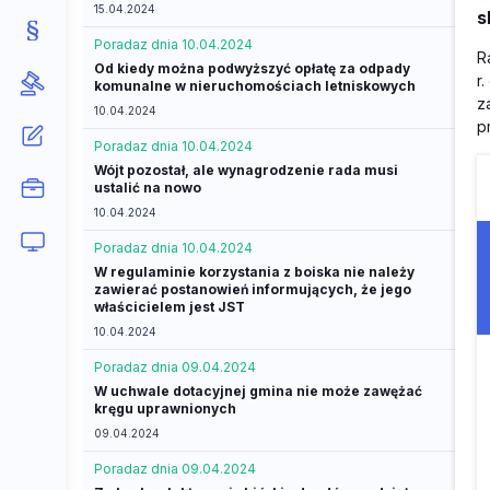
15.04.2024
s
Porada
z dnia 10.04.2024
R
Od kiedy można podwyższyć opłatę za odpady
r
komunalne w nieruchomościach letniskowych
z
10.04.2024
p
Porada
z dnia 10.04.2024
Wójt pozostał, ale wynagrodzenie rada musi
ustalić na nowo
10.04.2024
Porada
z dnia 10.04.2024
W regulaminie korzystania z boiska nie należy
zawierać postanowień informujących, że jego
właścicielem jest JST
10.04.2024
Porada
z dnia 09.04.2024
W uchwale dotacyjnej gmina nie może zawężać
kręgu uprawnionych
09.04.2024
Porada
z dnia 09.04.2024