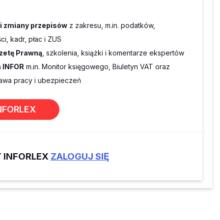
 i zmiany przepisów
z zakresu, m.in. podatków,
i, kadr, płac i ZUS
zetę Prawną
, szkolenia, książki i komentarze ekspertów
 INFOR
m.in. Monitor księgowego, Biuletyn VAT oraz
wa pracy i ubezpieczeń
NFORLEX
T INFORLEX
ZALOGUJ SIĘ