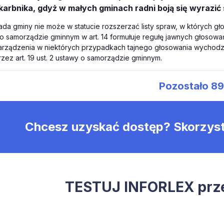
karbnika, gdyż w małych gminach radni boją się wyrazić
ada gminy nie może w statucie rozszerzać listy spraw, w których g
. o samorządzie gminnym w art. 14 formułuje regułę jawnych głoso
arządzenia w niektórych przypadkach tajnego głosowania wycho
rzez art. 19 ust. 2 ustawy o samorządzie gminnym.
Pozostało
8
Chcesz uzyskać dostęp? Skorzys
TESTUJ INFORLEX prze