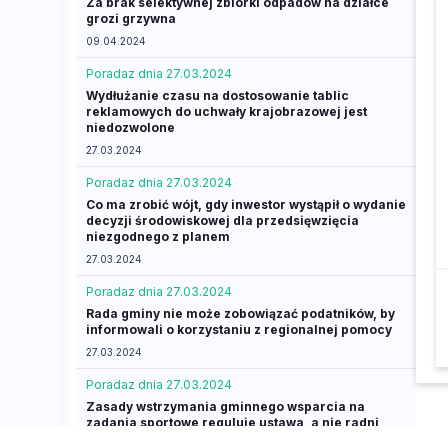
Za brak selektywnej zbiórki odpadów na działce
grozi grzywna
09.04.2024
Porada
z dnia 27.03.2024
Wydłużanie czasu na dostosowanie tablic
reklamowych do uchwały krajobrazowej jest
niedozwolone
27.03.2024
Porada
z dnia 27.03.2024
Co ma zrobić wójt, gdy inwestor wystąpił o wydanie
decyzji środowiskowej dla przedsięwzięcia
niezgodnego z planem
27.03.2024
Porada
z dnia 27.03.2024
Rada gminy nie może zobowiązać podatników, by
informowali o korzystaniu z regionalnej pomocy
27.03.2024
Porada
z dnia 27.03.2024
Zasady wstrzymania gminnego wsparcia na
zadania sportowe reguluje ustawa, a nie radni
27.03.2024