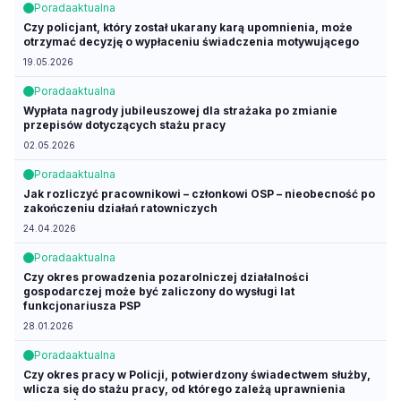
Porada
aktualna
Czy policjant, który został ukarany karą upomnienia, może
otrzymać decyzję o wypłaceniu świadczenia motywującego
19.05.2026
Porada
aktualna
Wypłata nagrody jubileuszowej dla strażaka po zmianie
przepisów dotyczących stażu pracy
02.05.2026
Porada
aktualna
Jak rozliczyć pracownikowi – członkowi OSP – nieobecność po
zakończeniu działań ratowniczych
24.04.2026
Porada
aktualna
Czy okres prowadzenia pozarolniczej działalności
gospodarczej może być zaliczony do wysługi lat
funkcjonariusza PSP
28.01.2026
Porada
aktualna
Czy okres pracy w Policji, potwierdzony świadectwem służby,
wlicza się do stażu pracy, od którego zależą uprawnienia