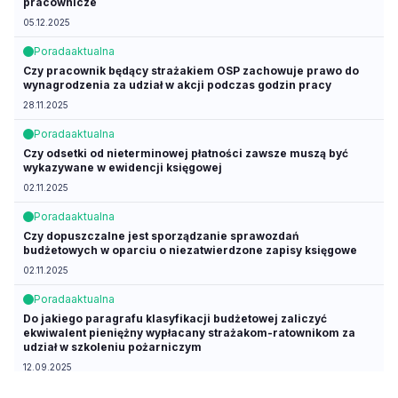
pracownicze
05.12.2025
Porada
aktualna
Czy pracownik będący strażakiem OSP zachowuje prawo do
wynagrodzenia za udział w akcji podczas godzin pracy
28.11.2025
Porada
aktualna
Czy odsetki od nieterminowej płatności zawsze muszą być
wykazywane w ewidencji księgowej
02.11.2025
Porada
aktualna
Czy dopuszczalne jest sporządzanie sprawozdań
budżetowych w oparciu o niezatwierdzone zapisy księgowe
02.11.2025
Porada
aktualna
Do jakiego paragrafu klasyfikacji budżetowej zaliczyć
ekwiwalent pieniężny wypłacany strażakom-ratownikom za
udział w szkoleniu pożarniczym
12.09.2025
Porada
aktualna