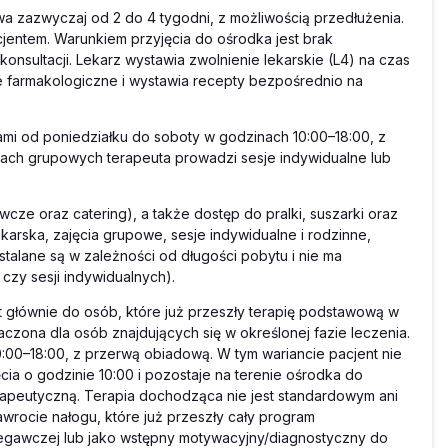
trwa zazwyczaj od 2 do 4 tygodni, z możliwością przedłużenia.
jentem. Warunkiem przyjęcia do ośrodka jest brak
sultacji. Lekarz wystawia zwolnienie lekarskie (L4) na czas
e farmakologiczne i wystawia recepty bezpośrednio na
ami od poniedziałku do soboty w godzinach 10:00–18:00, z
iach grupowych terapeuta prowadzi sesje indywidualne lub
e oraz catering), a także dostęp do pralki, suszarki oraz
karska, zajęcia grupowe, sesje indywidualne i rodzinne,
stalane są w zależności od długości pobytu i nie ma
czy sesji indywidualnych).
st głównie do osób, które już przeszły terapię podstawową w
naczona dla osób znajdujących się w określonej fazie leczenia.
00–18:00, z przerwą obiadową. W tym wariancie pacjent nie
ia o godzinie 10:00 i pozostaje na terenie ośrodka do
erapeutyczną. Terapia dochodząca nie jest standardowym ani
rocie nałogu, które już przeszły cały program
rzegawczej lub jako wstępny motywacyjny/diagnostyczny do