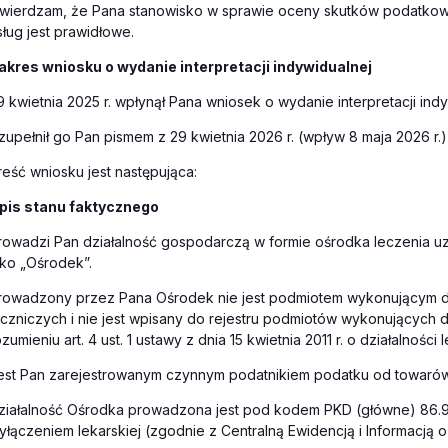
twierdzam, że Pana stanowisko w sprawie oceny skutków podatkow
sług jest prawidłowe.
akres wniosku o wydanie interpretacji indywidualnej
9 kwietnia
2025
r.
wpłynął Pana wniosek o wydanie interpretacji indy
zupełnił go Pan pismem z 29 kwietnia 2026 r. (wpływ 8 maja 2026 r.) 
reść wniosku jest następująca:
pis stanu faktycznego
rowadzi Pan działalność gospodarczą w formie ośrodka leczenia u
ako „Ośrodek”.
rowadzony przez Pana Ośrodek nie jest podmiotem wykonującym dz
eczniczych i nie jest wpisany do rejestru podmiotów wykonujących d
ozumieniu art. 4 ust. 1 ustawy z dnia 15 kwietnia 2011 r. o działalności 
est Pan zarejestrowanym czynnym podatnikiem podatku od towarów i
ziałalność Ośrodka prowadzona jest pod kodem PKD (główne) 86.93
yłączeniem lekarskiej (zgodnie z Centralną Ewidencją i Informacją o