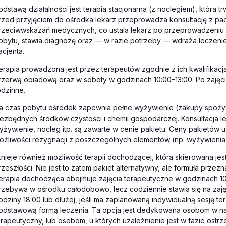
odstawą działalności jest terapia stacjonarna (z noclegiem), która 
rzed przyjęciem do ośrodka lekarz przeprowadza konsultację z pac
rzeciwwskazań medycznych, co ustala lekarz po przeprowadzeniu kon
obytu, stawia diagnozę oraz — w razie potrzeby — wdraża leczeni
acjenta.
erapia prowadzona jest przez terapeutów zgodnie z ich kwalifikacj
rzerwą obiadową oraz w soboty w godzinach 10:00–13:00. Po zajęc
odzinne.
a czas pobytu ośrodek zapewnia pełne wyżywienie (zakupy spożywcz
iezbędnych środków czystości i chemii gospodarczej. Konsultacja le
yżywienie, nocleg itp. są zawarte w cenie pakietu. Ceny pakietów u
ożliwości rezygnacji z poszczególnych elementów (np. wyżywienia 
stnieje również możliwość terapii dochodzącej, która skierowana je
rzeszłości. Nie jest to zatem pakiet alternatywny, ale formuła przez
erapia dochodząca obejmuje zajęcia terapeutyczne w godzinach 10:
rzebywa w ośrodku całodobowo, lecz codziennie stawia się na zajęc
odziny 18:00 lub dłużej, jeśli ma zaplanowaną indywidualną sesję t
odstawową formą leczenia. Ta opcja jest dedykowana osobom w naw
erapeutyczny, lub osobom, u których uzależnienie jest w fazie ost