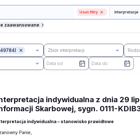
Usuń filtry
je zaawansowane
 (49784)
Zbiór interpretacji
Rodza
nterpretacja indywidualna z dnia 29 li
Informacji Skarbowej, sygn. 0111-KDI
nterpretacja indywidualna – stanowisko prawidłowe
zanowny Panie,