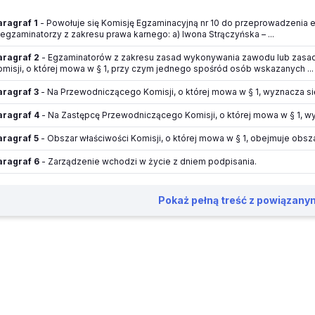
aragraf 1
- Powołuje się Komisję Egzaminacyjną nr 10 do przeprowadzenia 
 egzaminatorzy z zakresu prawa karnego: a) Iwona Strączyńska – ...
aragraf 2
- Egzaminatorów z zakresu zasad wykonywania zawodu lub zasad
omisji, o której mowa w § 1, przy czym jednego spośród osób wskazanych ...
aragraf 3
- Na Przewodniczącego Komisji, o której mowa w § 1, wyznacza s
aragraf 4
- Na Zastępcę Przewodniczącego Komisji, o której mowa w § 1, wy
aragraf 5
- Obszar właściwości Komisji, o której mowa w § 1, obejmuje ob
aragraf 6
- Zarządzenie wchodzi w życie z dniem podpisania.
Pokaż pełną treść z powiązany