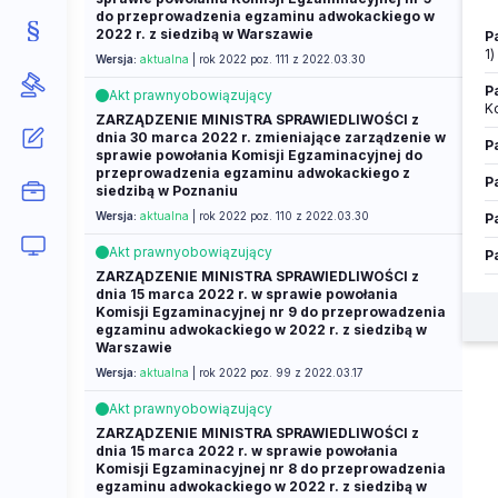
do przeprowadzenia egzaminu adwokackiego w
2022 r. z siedzibą w Warszawie
P
1)
Wersja:
aktualna
| rok 2022 poz. 111 z 2022.03.30
P
Akt prawny
obowiązujący
K
ZARZĄDZENIE MINISTRA SPRAWIEDLIWOŚCI z
dnia 30 marca 2022 r. zmieniające zarządzenie w
P
sprawie powołania Komisji Egzaminacyjnej do
przeprowadzenia egzaminu adwokackiego z
P
siedzibą w Poznaniu
Wersja:
aktualna
| rok 2022 poz. 110 z 2022.03.30
P
Akt prawny
obowiązujący
P
ZARZĄDZENIE MINISTRA SPRAWIEDLIWOŚCI z
dnia 15 marca 2022 r. w sprawie powołania
Komisji Egzaminacyjnej nr 9 do przeprowadzenia
egzaminu adwokackiego w 2022 r. z siedzibą w
Warszawie
Wersja:
aktualna
| rok 2022 poz. 99 z 2022.03.17
Akt prawny
obowiązujący
ZARZĄDZENIE MINISTRA SPRAWIEDLIWOŚCI z
dnia 15 marca 2022 r. w sprawie powołania
Komisji Egzaminacyjnej nr 8 do przeprowadzenia
egzaminu adwokackiego w 2022 r. z siedzibą w