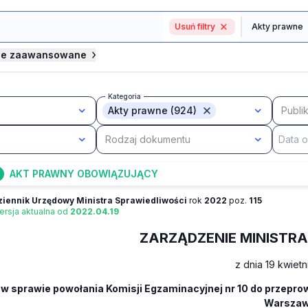
Usuń filtry
je zaawansowane
Kategoria
Akty prawne (924)
Publi
Rodzaj dokumentu
AKT PRAWNY OBOWIĄZUJĄCY
ziennik Urzędowy Ministra Sprawiedliwości
rok
2022
poz.
115
ersja aktualna od
2022.04.19
ZARZĄDZENIE MINISTR
z dnia 19 kwietn
w sprawie powołania Komisji Egzaminacyjnej nr 10 do przepro
Warszaw