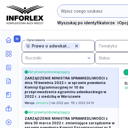
Wyszukaj po identyfikatorze
Opc
Opracowania
U. Prawo o adwokaturze
Tematyka
Roczniki
Status
Akt prawny
obowiązujący
ZARZĄDZENIE MINISTRA SPRAWIEDLIWOŚCI z
dnia 19 kwietnia 2022 r. w sprawie powołania
D
Komisji Egzaminacyjnej nr 10 do
W
przeprowadzenia egzaminu adwokackiego w
2022 r. z siedzibą w Warszawie
Wersja:
aktualna
| rok 2022 poz. 115 z 2022.04.19
Akt prawny
obowiązujący
ZARZĄDZENIE MINISTRA SPRAWIEDLIWOŚCI z
dnia 30 marca 2022 r. zmieniające zarządzenie w
sprawie powołania Komisji Egzaminacyjnej nr 5