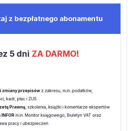
taj z bezpłatnego abonamentu
z 5 dni
ZA DARMO!
 i zmiany przepisów
z zakresu, m.in. podatków,
i, kadr, płac i ZUS
zetę Prawną
, szkolenia, książki i komentarze ekspertów
 INFOR
m.in. Monitor księgowego, Biuletyn VAT oraz
wa pracy i ubezpieczeń