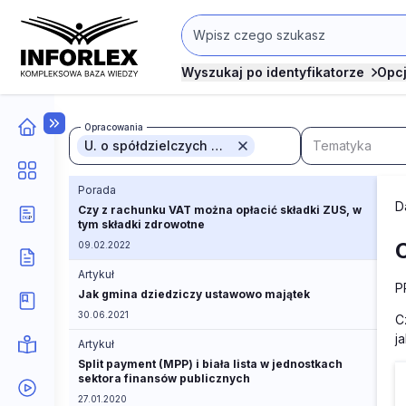
Wyszukaj po identyfikatorze
Opc
Opracowania
U. o spółdzielczych kasach ...
Tematyka
Porada
D
Czy z rachunku VAT można opłacić składki ZUS, w
tym składki zdrowotne
09.02.2022
Artykuł
P
Jak gmina dziedziczy ustawowo majątek
30.06.2021
C
j
Artykuł
Split payment (MPP) i biała lista w jednostkach
sektora finansów publicznych
27.01.2020