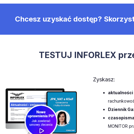
Chcesz uzyskać dostęp? Skorzys
TESTUJ INFORLEX prze
Zyskasz:
aktualności
rachunkowośc
Dziennik Ga
czasopisma
MONITOR pra