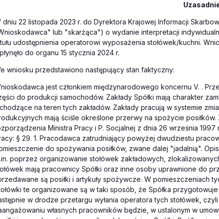
Uzasadni
 dniu 22 listopada 2023 r. do Dyrektora Krajowej Informacji Skarbowej 
Wnioskodawca" lub "skarżąca") o wydanie interpretacji indywidualn
ytułu udostępnienia operatorowi wyposażenia stołówek/kuchni. Wnios
płynęło do organu 15 stycznia 2024 r.
e wniosku przedstawiono następujący stan faktyczny:
nioskodawca jest członkiem międzynarodowego koncernu V. . Przed
zęści do produkcji samochodów. Zakłady Spółki mają charakter zamk
chodzące na teren tych zakładów. Zakłady pracują w systemie zmi
rodukcyjnych mają ściśle określone przerwy na spożycie posiłków. 
ozporządzenia Ministra Pracy i P. Socjalnej z dnia 26 września 199
racy: § 29. 1. Pracodawca zatrudniający powyżej dwudziestu prac
omieszczenie do spożywania posiłków, zwane dalej "jadalnią". Opis
.in. poprzez organizowanie stołówek zakładowych, zlokalizowanyc
tołówek mają pracownicy Spółki oraz inne osoby uprawnione do prz
przedawane są posiłki i artykuły spożywcze. W pomieszczeniach ty
tołówki te organizowane są w taki sposób, że Spółka przygotowuje 
astępnie w drodze przetargu wyłania operatora tych stołówek, czyl
aangażowaniu własnych pracowników będzie, w ustalonym w umowie