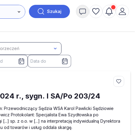
Szukaj
 orzeczeń
024 r., sygn. I SA/Po 203/24
m: Przewodniczący Sędzia WSA Karol Pawlicki Sędziowie
wicz Protokolant: Specjalista Ewa Szydłowska po
..] sp. z o.o. w [...] na interpretację indywidualną Dyrektora
tku od towarów i usług oddala skargę.