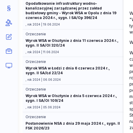
Opodatkowanie infrastruktury wodno-
kanalizacyjnej zarządzanej przez zakład
budżetowy gminy - Wyrok WSA w Opolu z dnia 19
W
czerwca 2024 r., sygn. I SA/Op 396/24
"
, rok 2024 | 19.06.2024
t
w
Orzeczenie
Wyrok WSA w Olsztynie z dnia 11 czerwca 2024 r.,
W
sygn. II SA/Ol 320/24
, rok 2024 | 11.06.2024
W
c
Orzeczenie
w
Wyrok WSA w Łodzi z dnia 6 czerwca 2024 r.,
p
sygn. II SA/Łd 22/24
r
, rok 2024 | 06.06.2024
p
Orzeczenie
p
Wyrok WSA w Olsztynie z dnia 5 czerwca 2024 r.,
m
sygn. I SA/Ol 109/24
s
, rok 2024 | 05.06.2024
s
S
Orzeczenie
n
Postanowienie NSA z dnia 29 maja 2024 r., sygn. II
z
FSK 2026/23