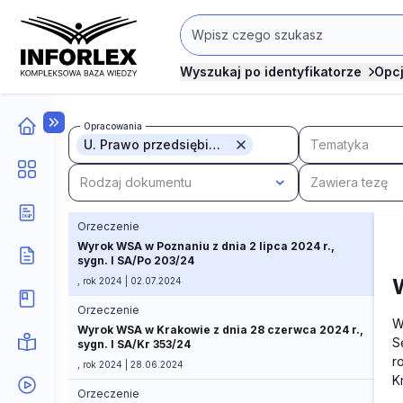
Wyszukaj po identyfikatorze
Opc
Opracowania
U. Prawo przedsiębiorców
Tematyka
Rodzaj dokumentu
Zawiera tezę
Orzeczenie
Wyrok WSA w Poznaniu z dnia 2 lipca 2024 r.,
sygn. I SA/Po 203/24
, rok 2024 | 02.07.2024
Orzeczenie
W
Wyrok WSA w Krakowie z dnia 28 czerwca 2024 r.,
S
sygn. I SA/Kr 353/24
r
, rok 2024 | 28.06.2024
K
Orzeczenie