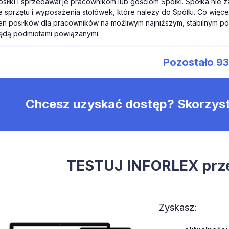
osiłki i sprzedawał je pracownikom lub gościom Spółki. Spółka nie 
e sprzętu i wyposażenia stołówek, które należy do Spółki. Co więc
en posiłków dla pracowników na możliwym najniższym, stabilnym pozi
ędą podmiotami powiązanymi.
Pozostało
9
Chcesz uzyskać dostęp? Skorzys
TESTUJ INFORLEX prze
Zyskasz: