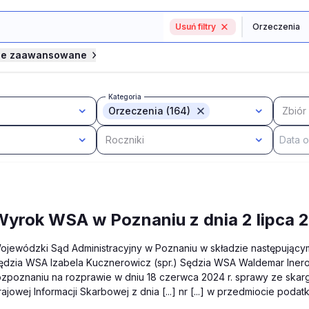
Usuń filtry
je zaawansowane
Kategoria
Orzeczenia (164)
Zbiór
Roczniki
Wyrok WSA w Poznaniu z dnia 2 lipca 2
ojewódzki Sąd Administracyjny w Poznaniu w składzie następujący
ędzia WSA Izabela Kucznerowicz (spr.) Sędzia WSA Waldemar Inero
ozpoznaniu na rozprawie w dniu 18 czerwca 2024 r. sprawy ze skargi [.
rajowej Informacji Skarbowej z dnia [...] nr [...] w przedmiocie poda