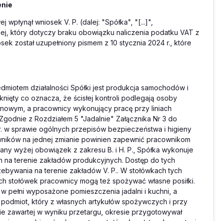
enie
wpłynął wniosek V. P. (dalej: "Spółka", "[...]",
ej, który dotyczy braku obowiązku naliczenia podatku VAT z
ek został uzupełniony pismem z 10 stycznia 2024 r., które
miotem działalności Spółki jest produkcja samochodów i
nięty co oznacza, że ścisłej kontroli podlegają osoby
anowym, a pracownicy wykonujący pracę przy liniach
Zgodnie z Rozdziałem 5 "Jadalnie" Załącznika Nr 3 do
7 r. w sprawie ogólnych przepisów bezpieczeństwa i higieny
owników na jednej zmianie powinien zapewnić pracownikom
any wyżej obowiązek z zakresu B. i H. P., Spółka wykonuje
h na terenie zakładów produkcyjnych. Dostęp do tych
ebywania na terenie zakładów V. P.. W stołówkach tych
ch stołówek pracownicy mogą też spożywać własne posiłki.
w pełni wyposażone pomieszczenia jadalni i kuchni, a
i podmiot, który z własnych artykułów spożywczych i przy
 zawartej w wyniku przetargu, okresie przygotowywał