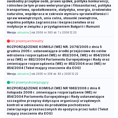
swobodny przepływ osób, prawo spółek, polityka konkurencji,
rolnictwo (w tym prawo weterynaryjne i fitosanitarne), polityka
transportowa, opodatkowanie, statystyka, energia, środowisko
naturalne, współpraca w zakresie wymiaru sprawiedliwości i
spraw wewnętrznych, unia celna, stosunki zewnętrzne,
wspólna polityka zagraniczna i bezpieczeństwa oraz
instytucje w związku z przystąpieniem Bułgarii i Rumunii
Wersja:
aktualna
| rok 2006 nr 363 str. 1 z 2006.12.20
Akt prawny
archiwalny
ROZPORZĄDZENIE KOMISJI (WE) NR. 2076/2005 z dnia 5
grudnia 2005 r. ustanawiające środki przejściowe do celów
wdrożenia rozporządzeń (WE) nr 853/2004, (WE) nr 854/2004
oraz (WE) nr 882/2004 Parlamentu Europejskiego i Rady oraz
zmieniające rozporządzenia (WE) nr 853/2004 oraz (WE) nr
854/2004 (Tekst mający znaczenie dla EOG)
Wersja:
aktualna
| rok 2005 nr 338 str. 83 z 2005.12.22
Akt prawny
obowiązujący
ROZPORZĄDZENIE KOMISJI (WE) NR 1663/2006 z dnia 6
listopada 2006 r. zmieniające rozporządzenie (WE) nr
854/2004 Parlamentu Europejskiego i Rady ustanawiające
szczególne przepisy dotyczące organizacji urzędowych
kontroli w odniesieniu do produktów pochodzenia
zwierzęcego przeznaczonych do spożycia przez ludzi (Tekst
mający znaczenie dla EOG)