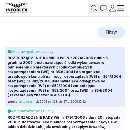
Filtry
Akt prawny
obowiązujący
ROZPORZĄDZENIE KOMISJI WE NR 2074/2005 z dnia 5
grudnia 2005 r. ustanawiające środki wykonawcze w
odniesieniu do niektórych produktów objętych
rozporządzeniem (WE) nr 853/2004 i do organizacji
urzędowych kontroli na mocy rozporządzeń (WE) nr 854/2004
oraz (WE) nr 882/2004, ustanawiające odstępstwa od
rozporządzenia (WE) nr 852/2004 i zmieniające
rozporządzenia (WE) nr 853/2004 oraz (WE) nr 854/2004
(Tekst mający znaczenie dla EOG)
Wersja:
aktualna
| rok 2005 nr 338 str. 27 z 2005.12.22
Akt prawny
obowiązujący
ROZPORZĄDZENIE RADY WE nr 1791/2006 z dnia 20 listopada
2006 r. dostosowujące niektóre rozporządzenia i decyzje w
takich dziedzinach, jak: swobodny przepływ towarów,