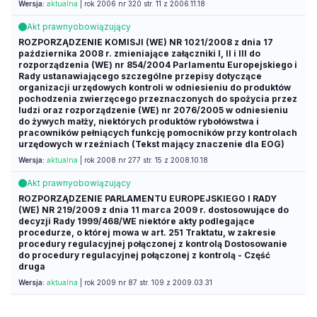
Wersja:
aktualna
| rok 2006 nr 320 str. 11 z 2006.11.18
Akt prawny
obowiązujący
ROZPORZĄDZENIE KOMISJI (WE) NR 1021/2008 z dnia 17
października 2008 r. zmieniające załączniki I, II i III do
rozporządzenia (WE) nr 854/2004 Parlamentu Europejskiego i
Rady ustanawiającego szczególne przepisy dotyczące
organizacji urzędowych kontroli w odniesieniu do produktów
pochodzenia zwierzęcego przeznaczonych do spożycia przez
ludzi oraz rozporządzenie (WE) nr 2076/2005 w odniesieniu
do żywych małży, niektórych produktów rybołówstwa i
pracowników pełniących funkcję pomocników przy kontrolach
urzędowych w rzeźniach (Tekst mający znaczenie dla EOG)
Wersja:
aktualna
| rok 2008 nr 277 str. 15 z 2008.10.18
Akt prawny
obowiązujący
ROZPORZĄDZENIE PARLAMENTU EUROPEJSKIEGO I RADY
(WE) NR 219/2009 z dnia 11 marca 2009 r. dostosowujące do
decyzji Rady 1999/468/WE niektóre akty podlegające
procedurze, o której mowa w art. 251 Traktatu, w zakresie
procedury regulacyjnej połączonej z kontrolą Dostosowanie
do procedury regulacyjnej połączonej z kontrolą - Część
druga
Wersja:
aktualna
| rok 2009 nr 87 str. 109 z 2009.03.31
Akt prawny
obowiązujący