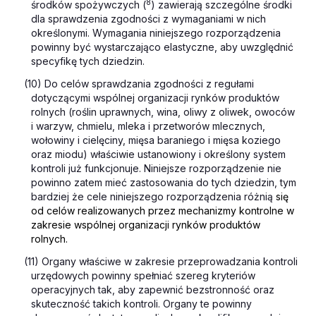
8
środków spożywczych (
) zawierają szczególne środki
dla sprawdzenia zgodności z wymaganiami w nich
określonymi. Wymagania niniejszego rozporządzenia
powinny być wystarczająco elastyczne, aby uwzględnić
specyfikę tych dziedzin.
(10) Do celów sprawdzania zgodności z regułami
dotyczącymi wspólnej organizacji rynków produktów
rolnych (roślin uprawnych, wina, oliwy z oliwek, owoców
i warzyw, chmielu, mleka i przetworów mlecznych,
wołowiny i cielęciny, mięsa baraniego i mięsa koziego
oraz miodu) właściwie ustanowiony i określony system
kontroli już funkcjonuje. Niniejsze rozporządzenie nie
powinno zatem mieć zastosowania do tych dziedzin, tym
bardziej że cele niniejszego rozporządzenia różnią
się
od celów realizowanych przez mechanizmy kontrolne w
zakresie wspólnej organizacji rynków produktów
rolnych.
(11) Organy właściwe w zakresie przeprowadzania kontroli
urzędowych powinny spełniać szereg kryteriów
operacyjnych tak, aby zapewnić bezstronność oraz
skuteczność takich kontroli. Organy te powinny