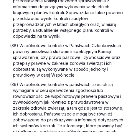
przedstawienia Komisji rocznego sprawozdania z
informacjami dotyczącymi wykonania wieloletnich
krajowych planów kontroli. Sprawozdanie takie powinno
przedstawiać wyniki kontroli i audytów
przeprowadzonych w latach ubiegłych oraz, w miarę
potrzeby, uaktualnienie wstępnego planu kontroli w
odpowiedzi na te wyniki.
(38) Wspólnotowe kontrole w Państwach Członkowskich
powinny umożliwiać służbom inspekcyjnym Komisji
sprawdzenie, czy prawo paszowe i żywnościowe oraz
przepisy prawne w zakresie zdrowia zwierząt i ich
dobrostanu są wykonywane w sposób jednolity i
prawidłowy w całej Wspólnocie.
(39) Wspólnotowe kontrole w państwach trzecich są
wymagane w celu sprawdzenia zgodności lub
równoważności ze wspólnotowym prawem paszowym i
żywnościowym jak również z prawodawstwem w
zakresie zdrowia zwierząt, a tam gdzie jest to stosowne,
ich dobrostanu. Państwa trzecie mogą być również
zobowiązane do przekazywania informacji dotyczących
ich systemów kontroli. Te informacje, które powinny być
określone na podstawie wspólnotowych wytycznych,