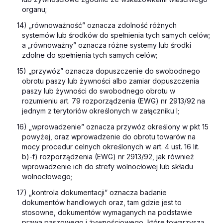
organu;
14) „równoważność” oznacza zdolność różnych
systemów lub środków do spełnienia tych samych celów;
a „równoważny” oznacza różne systemy lub środki
zdolne do spełnienia tych samych celów;
15) „przywóz” oznacza dopuszczenie do swobodnego
obrotu paszy lub żywności albo zamiar dopuszczenia
paszy lub żywności do swobodnego obrotu w
rozumieniu art. 79 rozporządzenia (EWG) nr 2913/92 na
jednym z terytoriów określonych w załączniku I;
16) „wprowadzenie” oznacza przywóz określony w pkt 15
powyżej, oraz wprowadzenie do obrotu towarów na
mocy procedur celnych określonych w art. 4 ust. 16 lit.
b)-f) rozporządzenia (EWG) nr 2913/92, jak również
wprowadzenie ich do strefy wolnocłowej lub składu
wolnocłowego;
17) „kontrola dokumentacji” oznacza badanie
dokumentów handlowych oraz, tam gdzie jest to
stosowne, dokumentów wymaganych na podstawie
prawa paszowego i żywnościowego, które towarzyszą