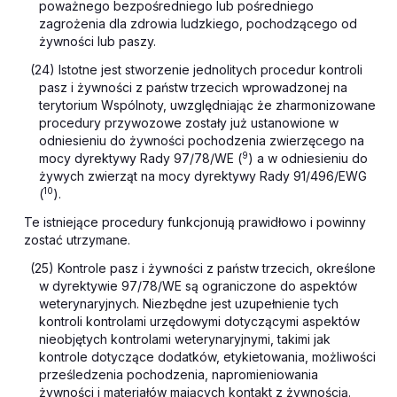
poważnego bezpośredniego lub pośredniego
zagrożenia dla zdrowia ludzkiego, pochodzącego od
żywności lub paszy.
(24) Istotne jest stworzenie jednolitych procedur kontroli
pasz i żywności z państw trzecich wprowadzonej na
terytorium Wspólnoty, uwzględniając że zharmonizowane
procedury przywozowe zostały już ustanowione w
odniesieniu do żywności pochodzenia zwierzęcego na
9
mocy dyrektywy Rady 97/78/WE (
) a w odniesieniu do
żywych zwierząt na mocy dyrektywy Rady 91/496/EWG
10
(
).
Te istniejące procedury funkcjonują prawidłowo i powinny
zostać utrzymane.
(25) Kontrole pasz i żywności z państw trzecich, określone
w dyrektywie 97/78/WE są ograniczone do aspektów
weterynaryjnych. Niezbędne jest uzupełnienie tych
kontroli kontrolami urzędowymi dotyczącymi aspektów
nieobjętych kontrolami weterynaryjnymi, takimi jak
kontrole dotyczące dodatków, etykietowania, możliwości
prześledzenia pochodzenia, napromieniowania
żywności i materiałów mających kontakt z żywnością.