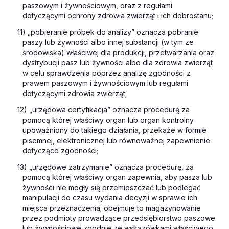
paszowym i żywnościowym, oraz z regułami
dotyczącymi ochrony zdrowia zwierząt i ich dobrostanu;
11) „pobieranie próbek do analizy” oznacza pobranie
paszy lub żywności albo innej substancji (w tym ze
środowiska) właściwej dla produkcji, przetwarzania oraz
dystrybucji pasz lub żywności albo dla zdrowia zwierząt
w celu sprawdzenia poprzez analizę zgodności z
prawem paszowym i żywnościowym lub regułami
dotyczącymi zdrowia zwierząt;
12) „urzędowa certyfikacja” oznacza procedurę za
pomocą której właściwy organ lub organ kontrolny
upoważniony do takiego działania, przekaże w formie
pisemnej, elektronicznej lub równoważnej zapewnienie
dotyczące zgodności;
13) „urzędowe zatrzymanie” oznacza procedurę, za
pomocą której właściwy organ zapewnia, aby pasza lub
żywności nie mogły się przemieszczać lub podlegać
manipulacji do czasu wydania decyzji w sprawie ich
miejsca przeznaczenia; obejmuje to magazynowanie
przez podmioty prowadzące przedsiębiorstwo paszowe
lub żywnościowe zgodnie ze wskazówkami właściwego