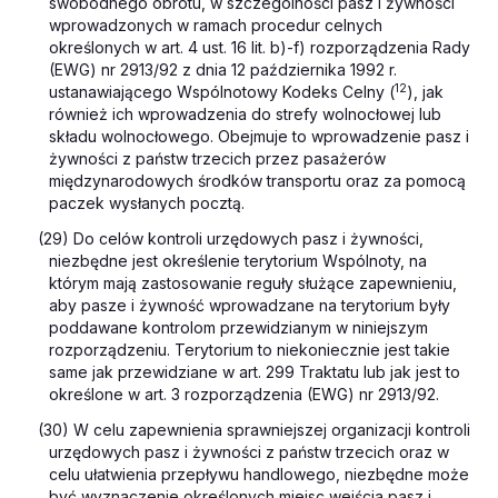
swobodnego obrotu, w szczególności pasz i żywności
wprowadzonych w ramach procedur celnych
określonych w art. 4 ust. 16 lit. b)-f) rozporządzenia Rady
(EWG) nr 2913/92 z dnia 12 października 1992 r.
12
ustanawiającego Wspólnotowy Kodeks Celny (
), jak
również ich wprowadzenia do strefy wolnocłowej lub
składu wolnocłowego. Obejmuje to wprowadzenie pasz i
żywności z państw trzecich przez pasażerów
międzynarodowych środków transportu oraz za pomocą
paczek wysłanych pocztą.
(29) Do celów kontroli urzędowych pasz i żywności,
niezbędne jest określenie terytorium Wspólnoty, na
którym mają zastosowanie reguły służące zapewnieniu,
aby pasze i żywność wprowadzane na terytorium były
poddawane kontrolom przewidzianym w niniejszym
rozporządzeniu. Terytorium to niekoniecznie jest takie
same jak przewidziane w art. 299 Traktatu lub jak jest to
określone w art. 3 rozporządzenia (EWG) nr 2913/92.
(30) W celu zapewnienia sprawniejszej organizacji kontroli
urzędowych pasz i żywności z państw trzecich oraz w
celu ułatwienia przepływu handlowego, niezbędne może
być wyznaczenie określonych miejsc wejścia pasz i