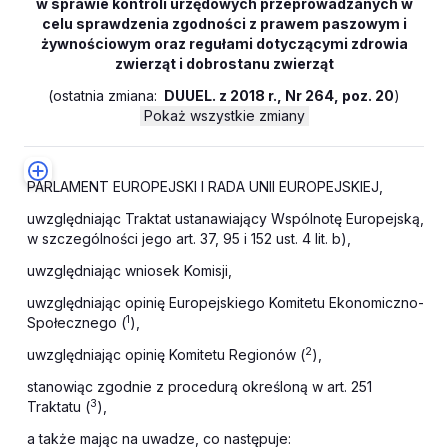
w sprawie kontroli urzędowych przeprowadzanych w
celu sprawdzenia zgodności z prawem paszowym i
żywnościowym oraz regułami dotyczącymi zdrowia
zwierząt i dobrostanu zwierząt
(
ostatnia zmiana:
DUUEL. z 2018 r., Nr 264, poz. 20
)
Pokaż wszystkie zmiany
PARLAMENT EUROPEJSKI I RADA UNII EUROPEJSKIEJ,
uwzględniając Traktat ustanawiający Wspólnotę Europejską,
w szczególności jego art. 37, 95 i 152 ust. 4 lit. b),
uwzględniając wniosek Komisji,
uwzględniając opinię Europejskiego Komitetu Ekonomiczno-
1
Społecznego (
),
2
uwzględniając opinię Komitetu Regionów (
),
stanowiąc zgodnie z procedurą określoną w art. 251
3
Traktatu (
),
a także mając na uwadze, co następuje: