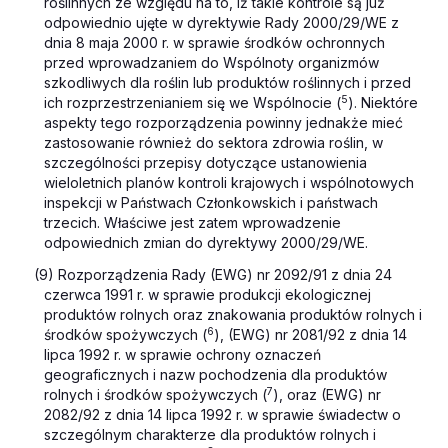
roślinnych ze względu na to, iż takie kontrole są już
odpowiednio ujęte w dyrektywie Rady 2000/29/WE z
dnia 8 maja 2000 r. w sprawie środków ochronnych
przed wprowadzaniem do Wspólnoty organizmów
szkodliwych dla roślin lub produktów roślinnych i przed
5
ich rozprzestrzenianiem się we Wspólnocie (
)
.
Niektóre
aspekty tego rozporządzenia powinny jednakże mieć
zastosowanie również do sektora zdrowia roślin, w
szczególności przepisy dotyczące ustanowienia
wieloletnich planów kontroli krajowych i wspólnotowych
inspekcji w Państwach Członkowskich i państwach
trzecich. Właściwe jest zatem wprowadzenie
odpowiednich zmian do dyrektywy 2000/29/WE.
(9) Rozporządzenia Rady (EWG) nr 2092/91 z dnia 24
czerwca 1991 r. w sprawie produkcji ekologicznej
produktów rolnych oraz znakowania produktów rolnych i
6
środków spożywczych (
), (EWG) nr 2081/92 z dnia 14
lipca 1992 r. w sprawie ochrony oznaczeń
geograficznych i nazw pochodzenia dla produktów
7
rolnych i środków spożywczych (
), oraz (EWG) nr
2082/92 z dnia 14 lipca 1992 r. w sprawie świadectw o
szczególnym charakterze dla produktów rolnych i