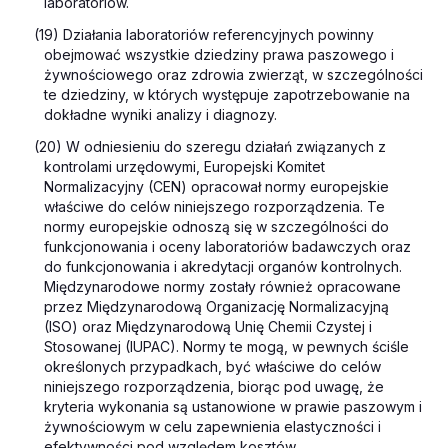
laboratoriów.
(19) Działania laboratoriów referencyjnych powinny
obejmować wszystkie dziedziny prawa paszowego i
żywnościowego oraz zdrowia zwierząt, w szczególności
te dziedziny, w których występuje zapotrzebowanie na
dokładne wyniki analizy i diagnozy.
(20) W odniesieniu do szeregu działań związanych z
kontrolami urzędowymi, Europejski Komitet
Normalizacyjny (CEN) opracował normy europejskie
właściwe do celów niniejszego rozporządzenia. Te
normy europejskie odnoszą się w szczególności do
funkcjonowania i oceny laboratoriów badawczych oraz
do funkcjonowania i akredytacji organów kontrolnych.
Międzynarodowe normy zostały również opracowane
przez Międzynarodową Organizację Normalizacyjną
(ISO) oraz Międzynarodową Unię Chemii Czystej i
Stosowanej (IUPAC). Normy te mogą, w pewnych ściśle
określonych przypadkach, być właściwe do celów
niniejszego rozporządzenia, biorąc pod uwagę, że
kryteria wykonania są ustanowione w prawie paszowym i
żywnościowym w celu zapewnienia elastyczności i
efektywności pod względem kosztów.