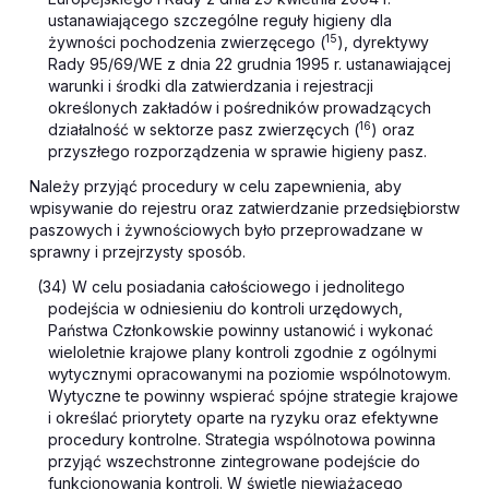
ustanawiającego szczególne reguły higieny dla
15
żywności pochodzenia zwierzęcego (
), dyrektywy
Rady 95/69/WE z dnia 22 grudnia 1995 r. ustanawiającej
warunki i środki dla zatwierdzania i rejestracji
określonych zakładów i pośredników prowadzących
16
działalność w sektorze pasz zwierzęcych (
) oraz
przyszłego rozporządzenia w sprawie higieny pasz.
Należy przyjąć procedury w celu zapewnienia, aby
wpisywanie do rejestru oraz zatwierdzanie przedsiębiorstw
paszowych i żywnościowych było przeprowadzane w
sprawny i przejrzysty sposób.
(34) W celu posiadania całościowego i jednolitego
podejścia w odniesieniu do kontroli urzędowych,
Państwa Członkowskie powinny ustanowić i wykonać
wieloletnie krajowe plany kontroli zgodnie z ogólnymi
wytycznymi opracowanymi na poziomie wspólnotowym.
Wytyczne te powinny wspierać spójne strategie krajowe
i określać priorytety oparte na ryzyku oraz efektywne
procedury kontrolne. Strategia wspólnotowa powinna
przyjąć wszechstronne zintegrowane podejście do
funkcjonowania kontroli. W świetle niewiążącego