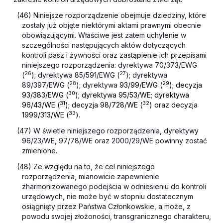
(46) Niniejsze rozporządzenie obejmuje dziedziny, które
zostały już objęte niektórymi aktami prawnymi obecnie
obowiązującymi. Właściwe jest zatem uchylenie w
szczególności następujących aktów dotyczących
kontroli pasz i żywności oraz zastąpienie ich przepisami
niniejszego rozporządzenia: dyrektywa 70/373/EWG
26
27
(
); dyrektywa 85/591/EWG (
); dyrektywa
28
29
89/397/EWG (
); dyrektywa
93/99/EWG (
); decyzja
30
93/383/EWG (
); dyrektywa 95/53/WE; dyrektywa
31
32
96/43/WE (
); decyzja 98/728/WE (
) oraz decyzja
33
1999/313/WE (
).
(47) W świetle niniejszego rozporządzenia, dyrektywy
96/23/WE, 97/78/WE oraz 2000/29/WE powinny zostać
zmienione.
(48) Ze względu na to, że cel niniejszego
rozporządzenia, mianowicie zapewnienie
zharmonizowanego podejścia w odniesieniu do kontroli
urzędowych, nie może być w stopniu dostatecznym
osiągnięty przez Państwa Członkowskie, a może, z
powodu swojej złożoności, transgranicznego charakteru,