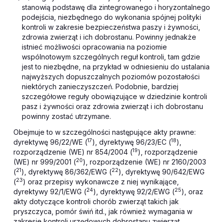
stanowią podstawę dla zintegrowanego i horyzontalnego
podejścia, niezbędnego do wykonania spójnej polityki
kontroli w zakresie bezpieczeństwa paszy i żywności,
zdrowia zwierząt i ich dobrostanu. Powinny jednakże
istnieć możliwości opracowania na poziomie
wspólnotowym szczególnych reguł kontroli, tam gdzie
jest to niezbędne, na przykład w odniesieniu do ustalania
najwyższych dopuszczalnych poziomów pozostałości
niektórych zanieczyszczeń. Podobnie, bardziej
szczegółowe reguły obowiązujące w dziedzinie kontroli
pasz i żywności oraz zdrowia zwierząt i ich dobrostanu
powinny zostać utrzymane.
Obejmuje to w szczególności następujące akty prawne:
17
18
dyrektywę 96/22/WE (
), dyrektywę 96/23/EC (
),
19
rozporządzenie (WE) nr 854/2004 (
), rozporządzenie
20
(WE) nr 999/2001 (
), rozporządzenie (WE) nr 2160/2003
21
22
(
), dyrektywę 86/362/EWG (
), dyrektywę 90/642/EWG
23
(
) oraz przepisy wykonawcze z niej wynikające,
24
25
dyrektywy 92/1/EWG (
), dyrektywę 92/2/EWG (
), oraz
akty dotyczące kontroli chorób zwierząt takich jak
pryszczyca, pomór świń itd., jak również wymagania w
zakresie kontroli urzędowych dobrostanu zwierząt.