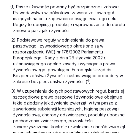
(1) Pasze i żywność powinny być bezpieczne i zdrowe.
Prawodawstwo wspólnotowe zawiera zestaw reguł
mających na celu zapewnienie osiągnięcia tego celu.
Reguły te obejmują produkcję i wprowadzanie do obrotu
zarówno pasz jak i żywności.
(2) Podstawowe reguły w odniesieniu do prawa
paszowego i żywnościowego określone są w
rozporządzeniu (WE) nr 178/2002 Parlamentu
Europejskiego i Rady z dnia 28 stycznia 2002 r.
ustanawiającego ogólne zasady i wymagania prawa
żywnościowego, powołujące Europejski Urząd ds.
Bezpieczeństwa Żywności i ustanawiające procedury w
4
zakresie bezpieczeństwa żywności. (
)
(3) W uzupełnieniu do tych podstawowych reguł, bardziej
szczegółowe prawo paszowe i żywnościowe obejmuje
takie dziedziny jak żywienie zwierząt, w tym pasze z
zawartością substancji leczniczych, higienę paszową i
żywnościową, choroby odzwierzęce, produkty uboczne
pochodzenia zwierzęcego, pozostałości i
zanieczyszczenia, kontrolę i zwalczanie chorób zwierząt
mających wpływ na zdrowie publiczne, etykietowanie