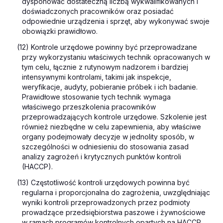
dysponować dostateczną liczbą wykwalifikowanych i
doświadczonych pracowników oraz posiadać
odpowiednie urządzenia i sprzęt, aby wykonywać swoje
obowiązki prawidłowo.
(12) Kontrole urzędowe powinny być przeprowadzane
przy wykorzystaniu właściwych technik opracowanych w
tym celu, łącznie z rutynowym nadzorem i bardziej
intensywnymi kontrolami, takimi jak inspekcje,
weryfikacje, audyty, pobieranie próbek i ich badanie.
Prawidłowe stosowanie tych technik wymaga
właściwego przeszkolenia pracowników
przeprowadzających kontrole urzędowe. Szkolenie jest
również niezbędne w celu zapewnienia, aby właściwe
organy podejmowały decyzje w jednolity sposób, w
szczególności w odniesieniu do stosowania zasad
analizy zagrożeń i krytycznych punktów kontroli
(HACCP).
(13) Częstotliwość kontroli urzędowych powinna być
regularna i proporcjonalna do zagrożenia, uwzględniając
wyniki kontroli przeprowadzonych przez podmioty
prowadzące przedsiębiorstwa paszowe i żywnościowe
w ramach programów kontrolnych opartych na HACCP