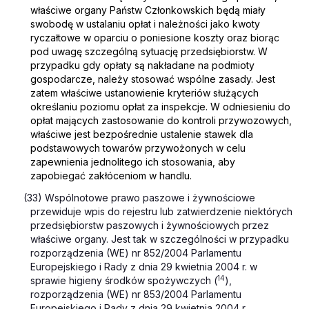
właściwe organy Państw Członkowskich będą miały
swobodę w ustalaniu opłat i należności jako kwoty
ryczałtowe w oparciu o poniesione koszty oraz biorąc
pod uwagę szczególną sytuację przedsiębiorstw. W
przypadku gdy opłaty są nakładane na podmioty
gospodarcze, należy stosować wspólne zasady. Jest
zatem właściwe ustanowienie kryteriów służących
określaniu poziomu opłat za inspekcje. W odniesieniu do
opłat mających zastosowanie do kontroli przywozowych,
właściwe jest bezpośrednie ustalenie stawek dla
podstawowych towarów przywożonych w celu
zapewnienia jednolitego ich stosowania, aby
zapobiegać zakłóceniom w handlu.
(33) Wspólnotowe prawo paszowe i żywnościowe
przewiduje wpis do rejestru lub zatwierdzenie niektórych
przedsiębiorstw paszowych i żywnościowych przez
właściwe organy. Jest tak w szczególności w przypadku
rozporządzenia (WE) nr 852/2004 Parlamentu
Europejskiego i Rady z dnia 29 kwietnia 2004 r. w
14
sprawie higieny środków spożywczych (
),
rozporządzenia (WE) nr 853/2004 Parlamentu
Europejskiego i Rady z dnia 29 kwietnia 2004 r.