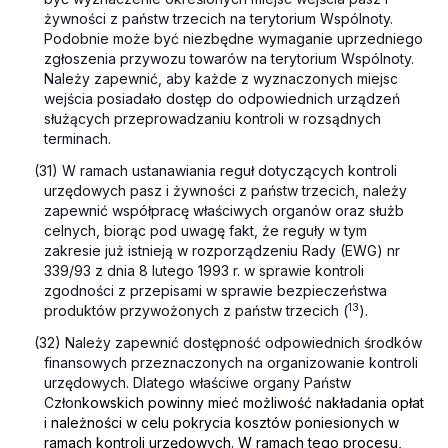
żywności z państw trzecich na terytorium Wspólnoty.
Podobnie może być niezbędne wymaganie uprzedniego
zgłoszenia przywozu towarów na terytorium Wspólnoty.
Należy zapewnić, aby każde z wyznaczonych miejsc
wejścia posiadało dostęp do odpowiednich urządzeń
służących przeprowadzaniu kontroli w rozsądnych
terminach.
(31) W ramach ustanawiania reguł dotyczących kontroli
urzędowych pasz i żywności z państw trzecich, należy
zapewnić współpracę właściwych organów oraz służb
celnych, biorąc pod uwagę fakt, że reguły w tym
zakresie już istnieją w rozporządzeniu Rady (EWG) nr
339/93 z dnia 8 lutego 1993 r. w sprawie kontroli
zgodności z przepisami w sprawie bezpieczeństwa
13
produktów przywożonych z państw trzecich (
).
(32) Należy zapewnić dostępność odpowiednich środków
finansowych przeznaczonych na organizowanie kontroli
urzędowych. Dlatego właściwe organy Państw
Człon
kowskich powinny mieć możliwość nakładania opłat
i należności w celu pokrycia kosztów poniesionych w
ramach kontroli urzędowych. W ramach tego procesu,