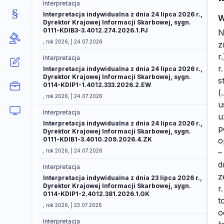
Interpretacja
Interpretacja indywidualna z dnia 24 lipca 2026 r.,
W
Dyrektor Krajowej Informacji Skarbowej, sygn.
0111-KDIB3-3.4012.274.2026.1.PJ
Na podstawie art. 42a ustawy z dnia 11 marca 2004 r. o podatku od towarów i usług (Dz. U. z 2025 r. poz. 775 ze zm.), zwanej dalej ustawą, 
, rok 2026, | 24.07.2026
Interpretacja
Interpretacja indywidualna z dnia 24 lipca 2026 r.,
Dyrektor Krajowej Informacji Skarbowej, sygn.
0114-KDIP1-1.4012.333.2026.2.EW
, rok 2026, | 24.07.2026
Interpretacja
Interpretacja indywidualna z dnia 24 lipca 2026 r.,
Dyrektor Krajowej Informacji Skarbowej, sygn.
0111-KDIB1-3.4010.209.2026.4.ZK
, rok 2026, | 24.07.2026
Interpretacja
Interpretacja indywidualna z dnia 23 lipca 2026 r.,
Dyrektor Krajowej Informacji Skarbowej, sygn.
0114-KDIP1-2.4012.381.2026.1.GK
, rok 2026, | 23.07.2026
Interpretacja