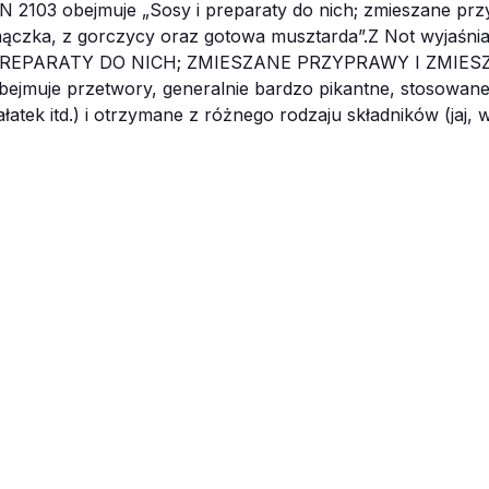
IURO OBSŁUGI KLIENTA:
22 761 30 30
EMAIL:
bok@inf