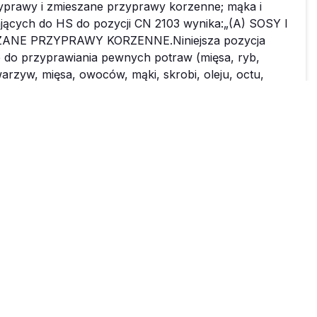
or.pl
Czat na żywo