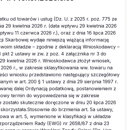
znaczone do spożywania jako takie.(…)Przykładami produktów objętych niniejszą pozycją są: majonezy, sosy sałatkowe typu dressing, sosy Béarnaise, bolognaise (składające się z rozdrobnionego mięsa, przecieru pomidorowego, przypraw itd.), sosy sojowe, sosy grzybowe, sos Worcester (generalnie zrobiony na bazie gęstego sosu sojowego z domieszką przypraw w occie, z dodatkiem soli, cukru, karmelu i musztardy), ketchup pomidorowy (przetwór otrzymany z przecieru pomidorowego, cukru, octu, soli i przypraw) i inne sosy pomidorowe, sól selerowa (mieszanina soli kuchennej i drobno zmielonych nasion selera), pewne mieszanki przypraw do produkcji kiełbas i produkty objęte działem 22. (inne niż produkty objęte pozycją 2209) przygotowane do celów kulinarnych i niezdatne do konsumpcji jako napoje (np. wino i koniak, do celów kulinarnych) (…)”.Natomiast Noty wyjaśniające do Nomenklatury scalonej do pozycji CN 2103 stanowią:„Pozycja ta obejmuje również produkty przedstawiane jako słodkie sosy o różnorodnych smakach (np. karmelowy), o ile nie są objęte bardziej specyficzną pozycją (np. sosy zawierające kakao objęte pozycją 1806 albo aromatyzowane lub barwione syropy cukrowe objęte pozycją 2106). Mogą być one wykorzystywane m.in. jako sosy deserowe lub polewy (np. na lody lub puddingi)”.Uwzględniając powyższe, przedmiotowy towar: „Sos (...)” spełnia kryteria i posiada właściwości dla towarów objętych pozycją 2103 Nomenklatury scalonej (CN). Klasyfikacja towaru do tej pozycji jest zgodna z ww. postanowieniami reguły 1. Ogólnych reguł interpretacji Nomenklatury scalonej.W myśl art. 41 ust. 1 ustawy, stawka podatku wynosi 22%, z zastrzeżeniem ust. 2-12c, art. 83, art. 119 ust. 7, art. 120 ust. 2 i 3, art. 122 i art. 129 ust. 1. Z kolei, na mocy art. 41 ust. 2 ustawy, dla towarów i usług wymienionych w załączniku nr 3 do ustawy, innych niż klasyfikowane według Polskiej Klasyfikacji Wyrobów i Usług w grupowaniu usługi związane z wyżywieniem (PKWiU 56), stawka podatku wynosi 7%, z zastrzeżeniem art. 114 ust. 1 i art. 138i ust. 4.Według art. 146ef ust. 1 pkt 1 i 2 ustawy, w okresie od dnia 1 stycznia 2024 r. do końca roku, w którym suma wydatków wymienionych w art. 40 ust. 1 pkt 2 ustawy z dnia 11 marca 2022 r. o obronie Ojczyzny (Dz. U. z 2024 r. poz. 248, z późn. zm.) określonych na ten rok w ustawie budżetowej, w brzmieniu obowiązującym na dzień 31 lipca tego roku, oraz planie finansowym Funduszu Wsparcia Sił Zbrojnych przedłożonym zgodnie z art. 42 ust. 4 ustawy z dnia 11 marca 2022 r. o obronie Ojczyzny albo projekcie tego planu przedstawionym do zatwierdzenia Ministrowi Obrony Narodowej zgodnie z art. 42 ust. 2 i 3 tej ustawy, jeżeli plan ten nie został przedłożony zgodnie z art. 42 ust. 4 tej ustawy, po wyłączeniu planowanych przepływów finansowych w ramach tej sumy wydatków, jest wyższa niż 3% wartości produktu krajowego brutto określonego zgodnie z art. 40 ust. 2 tej ustawy:1) stawka podatku, o której mowa w art. 41 ust. 1 i 13, art. 109 ust. 2, art. 110, art. 120 ust. 3a i art. 138i ust. 4, wynosi 23%;2) stawka podatku, o której mowa w art. 41 ust. 2, art. 120 ust. 2 i 3 oraz tytule załącznika nr 3 do ustawy, wynosi 8%.W załączniku nr 3 do ustawy, zawierającym wykaz towarów i usług opodatkowanych stawką podatku w wysokości 8%, w pozycji 4 wskazano CN 2103 „Sosy i preparaty do nich; zmieszane przyprawy i zmieszane przyprawy korzenne; mąka i mączka, z gorczycy oraz gotowa musztarda”.W związku z powyższym, ponieważ opisany we wniosku towar: „Sos (...)” klasyfikowany jest do pozycji 2103 Nomenklatury scalonej (CN), jego dostawa, import lub wewnątrzwspólnotowe nabycie podlega opodatkowaniu stawką podatku od towarów i usług w wysokości 8%, na podstawie art. 41 ust. 2 ustawy w zw. z art. 146ef ust. 1 pkt 2 ustawy w zw. z poz. 4 załącznika nr 3 do ustawy.Niniejsza WIS jest ważna, jeśli w przedmiotowej sprawie nie ma zastosowania zwolnienie podmiotowe lub przedmiotowe od podatku od towarów i usług. W zakresie wyeliminowania lub zastosowania zwolnienia Wnioskodawca może zwrócić się o interpretację indywidualną do Dyrektora Krajowej Informacji Skarbowej, ul. Warszawska 5, 43-300 Bielsko-Biała.Podmiot, na rzecz którego wydano WIS, może ją stosować wyłącznie do towarów tożsamych pod każdym względem z towarem będącym przedmiotem niniejszej decyzji.Niniejsza WIS wiąże, z zastrzeżeniem art. 42c ust. 2-2d ustawy, organy podatkowe wobec podmiotu, dla którego została wydana, oraz ten podmiot, w odniesieniu do towaru będącego jej przedmiotem, który zostanie sprzedany, zaimportowany lub wewnątrzwspólnotowo nabyty w okresie ważności WIS (art. 42c ust. 1 pkt 1 ustawy), z wyjątkiem następujących przypadków:- podmiot ten złoż