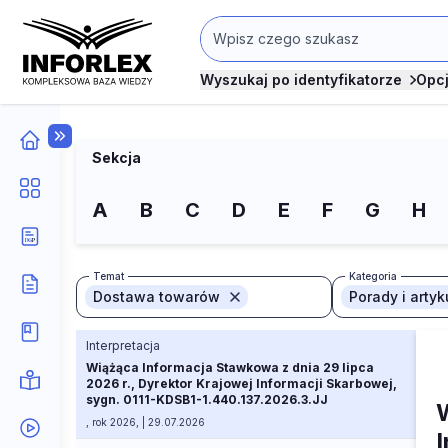
Wyszukaj po identyfikatorze
Opc
Sekcja
A
B
C
D
E
F
G
H
Temat
Kategoria
Dostawa towarów
Porady i artyk
Interpretacja
Wiążąca Informacja Stawkowa z dnia 29 lipca
2026 r., Dyrektor Krajowej Informacji Skarbowej,
sygn. 0111-KDSB1-1.440.137.2026.3.JJ
, rok 2026, | 29.07.2026