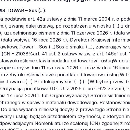
IS TOWAR – Sos (...).
po rozpatrzeniu wniosku (...) z dnia 29 kwietnia 2026 r. (data wpływu 29 kwietnia 2026 r.), uzupełnionego pismem z dnia 11 czerwca 2026 r. (data wpływu 11 czerwca 2026 r.), oraz z dnia 16 lipca 2026 r. (data wpływu 16 lipca 2026 r.), Dyrektor Krajowej Informacji Skarbowej wydaje niniejszą wiążącą informację stawkową.Towar – Sos (...)Sos o smaku (...), zawierający w swoim składzie – zgodnie z deklaracją Wnioskodawcy – (...)CN - 21038%art. 41 ust. 2 ustawy w zw. z art. 146ef ust. 1 pkt 2 ustawy w zw. z poz. 4 załącznika nr 3 do ustawyokreślenie stawki podatku od towarów i usługW dniu 29 kwietnia 2026 r. Wnioskodawca złożył wniosek, uzupełniony w dniu 11 czerwca 2026 r., oraz w dniu 16 lipca 2026 r., w zakresie sklasyfikowania ww. towaru na potrzeby określenia stawki podatku od towarów i usług.W treści wniosku przedstawiono następujący szczegółowy opis towaru: (…) Produkujemy sos (…).(...)W trybie przewidzianym w art. 200 § 1 ustawy z dnia 29 sierpnia 1997 r. – Ordynacja podatkowa (Dz. U. z 2026 r. poz. 622 ze zm.), zwanej dalej Ordynacją podatkową, postanowieniem z dnia 17 lipca 2026 r. tut. Organ wyznaczył Stronie siedmiodniowy termin do wypowiedzenia się w zakresie zebranego w sprawie materiału dowodowego. Postanowienie zostało skutecznie doręczone w dniu 20 lipca 2026 r. Do dnia wydania niniejszej decyzji z prawa tego Strona nie skorzystała.Stosownie do brzmienia art. 5a ustawy, towary i usługi będące przedmiotem czynności, o których mowa w art. 5, wymienione w klasyfikacji w układzie odpowiadającym Nomenklaturze scalonej (CN) zgodnej z rozporządzeniem Rady (EWG) nr 2658/87 z dnia 23 lipca 1987 r. w sprawie nomenklatury taryfowej i statystycznej oraz w sprawie Wspólnej Taryfy Celnej (Dz. Urz. WE L 256 z 07.09.1987, str. 1, z późn. zm. – Dz. Urz. UE Polskie wydanie specjalne, rozdz. 2, t. 2, str. 382, z późn. zm.) lub w klasyfikacjach wydanych na podstawie przepisów o statystyce publicznej, są klasyfikowane według Nomenklatury scalonej (CN) lub klasyfikacji wydanych na podstawie przepisów o statystyce publicznej, jeżeli dla tych towarów lub usług przepisy ustawy lub przepisy wykonawcze wydane na jej podstawie powołują działy, pozycje, podpozycje lub kody Nomenklatury scalonej (CN) lub symbole klasyfikacji statystycznych. Zgodnie z art. 1 ust. 2 rozporządzenia Rady (EWG) nr 2658/87 z dnia 23 lipca 1987 r. w sprawie nomenklatury taryfowej i statystycznej oraz w sprawie Wspólnej Taryfy Celnej Nomenklatura scalona obejmuje: a) nomenklaturę Systemu Zharmonizowanego; b) wspólnotowe podpodziały do tej nomenklatury nazywane „podpozycjami CN” w tych przypadkach, gdy określona jest odpowiadająca stawka celna; c) przepisy wstępne, dodatkowe uwagi do sekcji lub działów oraz przypisy odnoszące się do podpozycji CN. Jednolitemu stosowaniu zarówno Systemu Zharmonizowanego (HS), jak i Nomenklatury scalonej (CN) służą Noty wyjaśniające. Klasyfikacja towarów w Nomenklaturze scalonej podlega regułom zawartym w Ogólnych regułach interpretacji Nomenklatury scalonej zapewniającym jednolitą interpretację, co oznacza, że dany towar jest zawsze klasyfikowany do jednego i tego samego działu, pozycji i podpozycji z wyłączeniem wszelkich innych, które mogłyby być brane pod uwagę. Reguła 1. Ogólnych reguł interpretacji Nomenklatury scalonej (ORINS) wskazuje, że tytuły sekcji, działów i poddziałów mają znaczenie wyłącznie orientacyjne. Dla celów prawnych klasyfikację towarów ustala się zgodnie z brzmieniem pozycji i uwag do sekcji lub działów oraz zgodnie z Ogólnymi regułami interpretacji Nomenklatury scalonej.Zgodnie z tytułem działu 21 Nomenklatury scalonej, dział ten obejmuje „Różne przetwory spożywcze”. Natomiast pozycja CN 2103 obejmuje „Sosy i preparaty do nich; zmieszane przyprawy i zmieszane przyprawy korzenne; mąka i mączka, z gorczycy oraz gotowa musztarda”.Z Not wyjaśniających do HS do pozycji CN 2103 wynika:„(A) SOSY I PREPARATY DO NICH; ZMIESZANE PRZYPRAWY I ZMIESZANE PRZYPRAWY KORZENNE.Niniejsza pozycja obejmuje przetwory, generalnie bardzo pikantne, stosowane do przyprawiania pewnych potraw (mięsa, ryb, sałatek itd.) i otrzymane z różnego rodzaju składników (jaj, warzyw, mięsa, owoców, mąki, skrobi, oleju, octu, cukru, przypraw korzennych, gorczycy, aromatów itd.). Sosy generalnie występują w postaci płynnej, natomiast preparaty do nich są zwykle w postaci proszku, do którego wystarczy dodać tylko mleko, wodę itd., aby otrzymać sos.Sosy zazwyczaj dodaje się do żywności w trakcie gotowania lub przy podawaniu. Sosy nadają smak, nawilżają i tworzą kontrast pod względem konsystencji i koloru. Mogą także służyć za nośnik dla żywności, np. sos velouté do kurczaka. Przyprawy w płynie (sos sojowy, ostry sos paprykowy, sos rybny) są stosowane zarówno jako składniki dodawane podczas gotowania, jak i przyprawy stawiane na stole.Pozycja ta obejmuje także pewne przetwory bazujące na warzywach lub owocach, głównie w formie płynów, emulsji lub zawiesin, czasem zawierające widoczne kawałki warzyw lub owoców. Przetwory te różnią się od przetworzonych lub zakonserwowanych warzyw i owoców objętych działem 20 tym, że są używane jako sosy, tzn. jako dodatki do żywności lub podczas przygotowywania pewnych posiłków, ale nie są prze