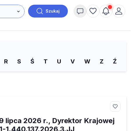
Szukaj
R
S
Ś
T
U
V
W
Z
Ź
Ż
 lipca 2026 r., Dyrektor Krajowej
1-1.440.137.2026.3.JJ