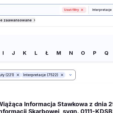
Usuń filtry
je zaawansowane
I
J
K
L
Ł
M
N
O
P
Q
uły (221)
Interpretacje (7522)
Wiążąca Informacja Stawkowa z dnia 29
Informacji Skarbowej, sygn. 0111-KDSB